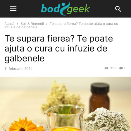
Acasă
Boli & Remedii
Te supara fierea? Te poate ajuta o cura cu
infuzie de galbenele
Te supara fierea? Te poate
ajuta o cura cu infuzie de
galbenele
396
0
11 februarie 2014