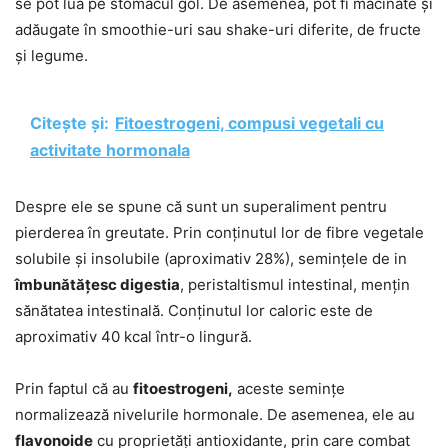
se pot lua pe stomacul gol. De asemenea, pot fi măcinate și
adăugate în smoothie-uri sau shake-uri diferite, de fructe
și legume.
Citește și:
Fitoestrogeni, compusi vegetali cu
activitate hormonala
Despre ele se spune că sunt un superaliment pentru
pierderea în greutate. Prin conținutul lor de fibre vegetale
solubile și insolubile (aproximativ 28%), semințele de in
îmbunătățesc digestia
, peristaltismul intestinal, mențin
sănătatea intestinală. Conținutul lor caloric este de
aproximativ 40 kcal într-o lingură.
Prin faptul că au
fitoestrogeni,
aceste semințe
normalizează nivelurile hormonale. De asemenea, ele au
flavonoide
cu proprietăți antioxidante, prin care combat