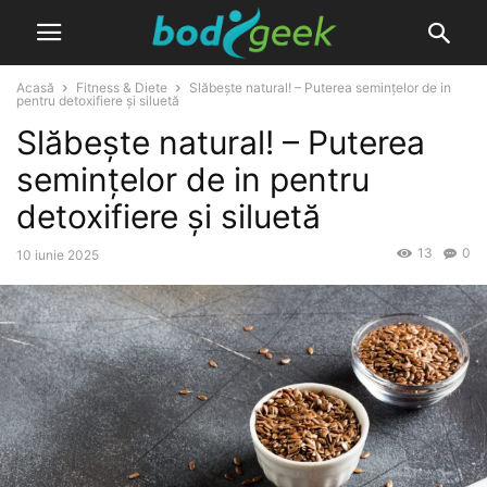
Acasă
Fitness & Diete
Slăbește natural! – Puterea semințelor de in
pentru detoxifiere și siluetă
Slăbește natural! – Puterea
semințelor de in pentru
detoxifiere și siluetă
13
0
10 iunie 2025