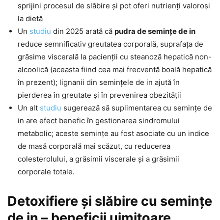
sprijini procesul de slăbire și pot oferi nutrienți valoroși
la dietă
Un
studiu
din 2025 arată că
pudra de semințe de in
reduce semnificativ greutatea corporală, suprafața de
grăsime viscerală la pacienții cu steanoză hepatică non-
alcoolică (aceasta fiind cea mai frecventă boală hepatică
în prezent); lignanii din semințele de in ajută în
pierderea în greutate și în prevenirea obezității
Un alt
studiu
sugerează să suplimentarea cu semințe de
in are efect benefic în gestionarea sindromului
metabolic; aceste semințe au fost asociate cu un indice
de masă corporală mai scăzut, cu reducerea
colesterolului, a grăsimii viscerale și a grăsimii
corporale totale.
Detoxifiere și slăbire cu semințe
de in – beneficii uimitoare