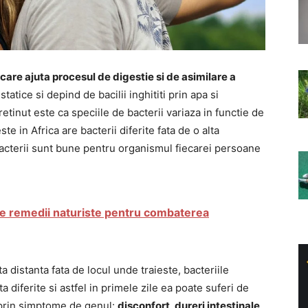
 care ajuta procesul de digestie si de asimilare a
statice si depind de bacilii inghititi prin apa si
tinut este ca speciile de bacterii variaza in functie de
te in Africa are bacterii diferite fata de o alta
acterii sunt bune pentru organismul fiecarei persoane
te remedii naturiste pentru combaterea
 distanta fata de locul unde traieste, bacteriile
a diferite si astfel in primele zile ea poate suferi de
a prin simptome de genul:
disconfort, dureri intestinale