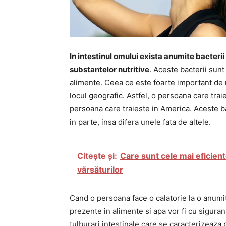
In intestinul omului exista anumite bacterii
substantelor nutritive
. Aceste bacterii sunt 
alimente. Ceea ce este foarte important de re
locul geografic. Astfel, o persoana care traies
persoana care traieste in America. Aceste b
in parte, insa difera unele fata de altele.
Citește și:
Care sunt cele mai eficien
vărsăturilor
Cand o persoana face o calatorie la o anumita
prezente in alimente si apa vor fi cu sigurant
tulburari intestinale care se caracterizeaz