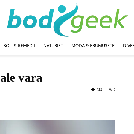
BOLI & REMEDII
NATURIST
MODA & FRUMUSETE
DIVE
BodyGeek
nale vara
122
0