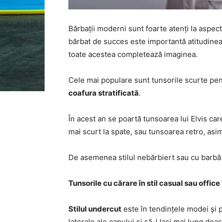
Bărbații moderni sunt foarte atenți la aspectu
bărbat de succes este importantă atitudinea
toate acestea completează imaginea.
Cele mai populare sunt tunsorile scurte pen
coafura stratificată
.
În acest an se poartă tunsoarea lui Elvis ca
mai scurt la spate, sau tunsoarea retro, asim
De asemenea stilul nebărbiert sau cu barbă e
Tunsorile cu cărare în stil casual sau offic
Stilul undercut
este în tendințele modei și p
laterale ale capului și să-l lași mai lung dea