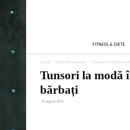
FITNESS & DIETE
Acasă
Moda & Frumusete
Tunsori la modă în anul
Tunsori la modă 
bărbați
18 august 2015