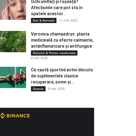
Ochi umflați și roșeață?
Afecțiunile care pot sta în
spatele acestor...
11 mai 2026
Boli & Remedii
Veronica chamaedrys: planta
medicinală cu efecte calmante,
antiinflamatoare și antifungice
Naturist & Plante medicinale
8 mai 2026
Ce caută sportivii activi dincolo
de suplimentele clasice:
recuperare, somn și...
8 mai 2026
Diverse