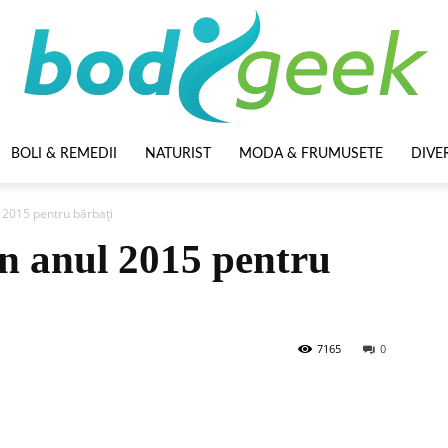
BOLI & REMEDII
NATURIST
MODA & FRUMUSETE
DIVE
BodyGeek
 2015 pentru bărbați
în anul 2015 pentru
7165
0