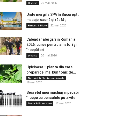
25 mai 2026
Diverse
Unde mergi la SPA în București:
masaje, saună și răsfăț
22 mai 2026
Fitness & Diete
Calendar alergări în România
2026: curse pentru amatori și
începători
20 mai 2026
Diverse
Lipicioasa – planta din care
prepari cel mai bun tonic de...
Naturist & Plante medicinale
18 mai 2026
Secretul unui machiaj impecabil
începe cu pensulele potrivite
12 mai 2026
Moda & Frumusete