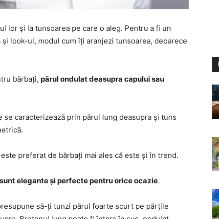
l lor și la tunsoarea pe care o aleg. Pentru a fi un
 și look-ul, modul cum îți aranjezi tunsoarea, deoarece
tru bărbați,
părul ondulat deasupra capului sau
re se caracterizează prin părul lung deasupra și tuns
etrică.
ste preferat de bărbați mai ales că este și în trend.
e sunt elegante și perfecte pentru orice ocazie
.
resupune să-ți tunzi părul foarte scurt pe părțile
supra. Bretonul lung poate fi întors în sus, ondulat,