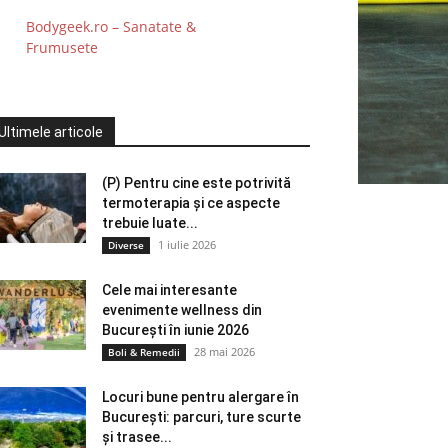
Bodygeek.ro – Sanatate &
Frumusete
Ultimele articole
(P) Pentru cine este potrivită
termoterapia și ce aspecte
trebuie luate...
1 iulie 2026
Diverse
Cele mai interesante
evenimente wellness din
București în iunie 2026
28 mai 2026
Boli & Remedii
Locuri bune pentru alergare în
București: parcuri, ture scurte
și trasee...