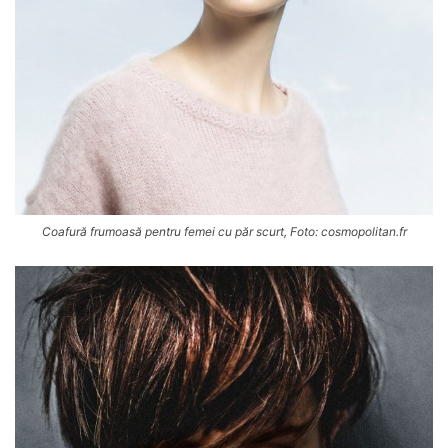
Coafură frumoasă pentru femei cu păr scurt, Foto: cosmopolitan.fr