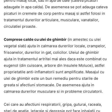
pentru masaj local, sau in apa de baie (cateva picaturi
adaugate in apa calda). De asemenea se pot adauga cateva
picaturi in cremele de corp pentru masaj si astfel folosi in
tratamentul durerilor articulare, musculare, vanatailor,
circulatiei proaste.
Comprese calde cu ulei de ghimbir
(in amestec cu ulei
vegetal slab) ajuta in calmarea durerilor locale, crampelor,
frisoanelor, durerilor in gat, colicilor. Uleiul de ghimbir
ajuta in tratamentul artritei mai ales daca este combinat cu
eugenol (din cuisoare, arbore din Insulele Moluce), astfel
proprietatile anti-inflamatorii sunt amplificate. Masajul cu
ulei de ghimbir este un bun remediu pentru starile de
greata si afectiuni stomacale. De asemenea ajuta in
calmarea durerilor musculare si in probleme circulatorii.
Cei care au afectiuni respiratorii, gripa, guturai, raceala,
stari de apatie, letargie si depresie pot face inhalatii cu