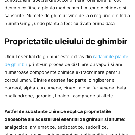
descris ca fiind o planta medicament in textele chineze si
sanscrite. Numele de ghimbir vine de la o regiune din India
numita Gingi, unde planta a fost cultivata prima data.
Proprietatile uleiului de ghimbir
Uleiul esential de ghimbir este extras din
radacinile plantei
de ghimbir
printr-un proces de distilare cu vapori si are
numeroase componente chimice extraordinare pentru
corpul uman.
Dintre acestea fac parte
: zingiberene,
borneol, alpha-curcumene, cineol, alpha-farnesene, beta-
phellandrene, geraniol, linalool, camphene si altele.
Astfel de substante chimice explica proprietatile
deosebite ale acestui ulei esential de ghimbir si anume
:
analgezice, antiemetice, antispastice, sudorifice,
stimulente, tonice, antispasmodice, antivomitive, aperitive,