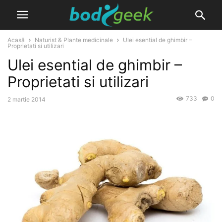
Acasă
Naturist & Plante medicinale
Ulei esential de ghimbir –
Proprietati si utilizari
Ulei esential de ghimbir –
Proprietati si utilizari
733
0
2 martie 2014