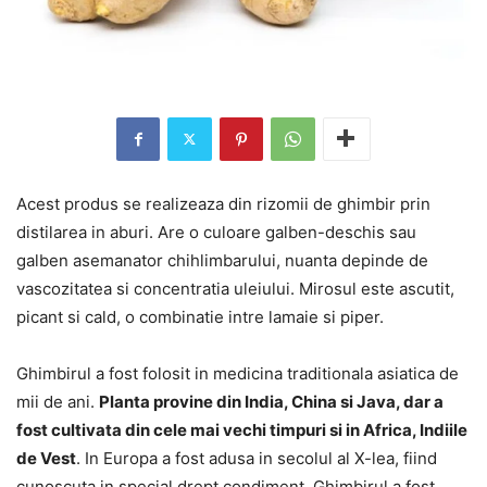
Acest produs se realizeaza din rizomii de ghimbir prin
distilarea in aburi. Are o culoare galben-deschis sau
galben asemanator chihlimbarului, nuanta depinde de
vascozitatea si concentratia uleiului. Mirosul este ascutit,
picant si cald, o combinatie intre lamaie si piper.
Ghimbirul a fost folosit in medicina traditionala asiatica de
mii de ani.
Planta provine din India, China si Java, dar a
fost cultivata din cele mai vechi timpuri si in Africa, Indiile
de Vest
. In Europa a fost adusa in secolul al X-lea, fiind
cunoscuta in special drept condiment. Ghimbirul a fost