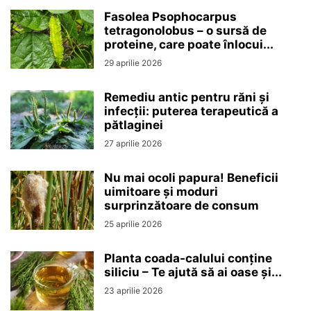
Fasolea Psophocarpus
tetragonolobus – o sursă de
proteine, care poate înlocui...
29 aprilie 2026
Remediu antic pentru răni și
infecții: puterea terapeutică a
pătlaginei
27 aprilie 2026
Nu mai ocoli papura! Beneficii
uimitoare și moduri
surprinzătoare de consum
25 aprilie 2026
Planta coada-calului conține
siliciu – Te ajută să ai oase și...
23 aprilie 2026