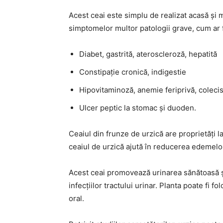
Acest ceai este simplu de realizat acasă și 
simptomelor multor patologii grave, cum ar f
Diabet, gastrită, ateroscleroză, hepatită
Constipație cronică, indigestie
Hipovitaminoză, anemie feriprivă, colecis
Ulcer peptic la stomac și duoden.
Ceaiul din frunze de urzică are proprietăți la
ceaiul de urzică ajută în reducerea edemelor
Acest ceai promovează urinarea sănătoasă și a
infecțiilor tractului urinar. Planta poate fi 
oral.