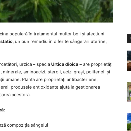
cina populară în tratamentul multor boli și afecțiuni.
static
, un bun remediu în diferite sângerări uterine,
rcetători, urzica – specia
Urtica dioica
– are proprietăți
inerale, aminoacizi, steroli, acizi grași, polifenoli și
ii umane. Planta are proprietăți antibacteriene,
neral, produsele antioxidante ajută la gestionarea
ecarea acestora.
că
:
ază compoziția sângelui