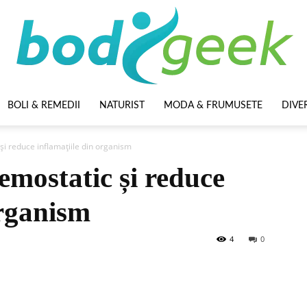
BOLI & REMEDII
NATURIST
MODA & FRUMUSETE
DIVE
BodyGeek
și reduce inflamațiile din organism
hemostatic și reduce
organism
4
0