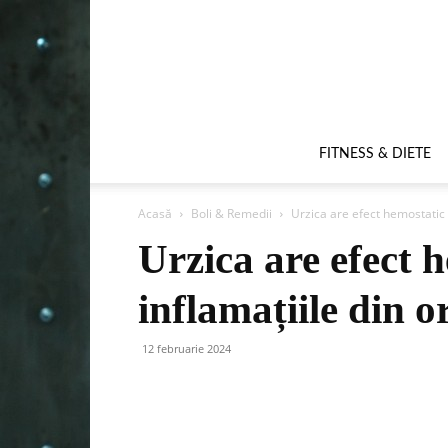
FITNESS & DIETE
Acasă
Boli & Remedii
Urzica are efect hemostatic 
Urzica are efect 
inflamațiile din 
12 februarie 2024