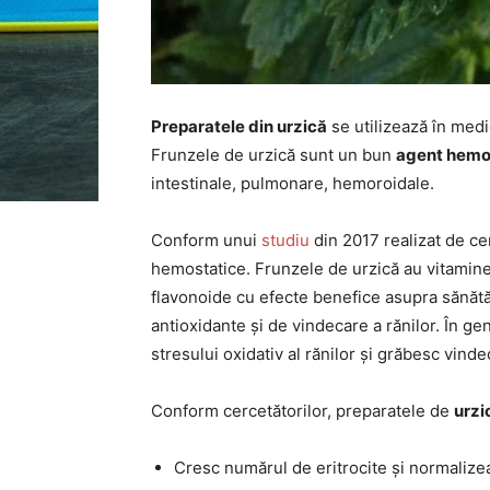
Preparatele din urzică
se utilizează în medi
Frunzele de urzică sunt un bun
agent hemo
intestinale, pulmonare, hemoroidale.
Conform unui
studiu
din 2017 realizat de ce
hemostatice. Frunzele de urzică au vitamine, m
flavonoide cu efecte benefice asupra sănătăț
antioxidante și de vindecare a rănilor. În ge
stresului oxidativ al rănilor și grăbesc vind
Conform cercetătorilor, preparatele de
urzi
Cresc numărul de eritrocite și normalize