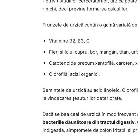
Potrivit studiilor cercetătorilor, urzica poa
rinichi, deci previne formarea calculilor.
Frunzele de urzică conțin o gamă variată de 
Vitamine B2, B3, C
Fier, siliciu, cupru, bor, mangan, titan, ur
Carotenoide precum xantofilă, caroten, xa
Clorofilă, acizi organici.
Semințele de urzică au acid linoleic. Clorofi
la vindecarea țesuturilor deteriorate.
Dacă se bea ceai de urzică în mod frecvent 
bacteriile dăunătoare din tractul digestiv
.
indigestia, simptomele de colon iritabil și pr