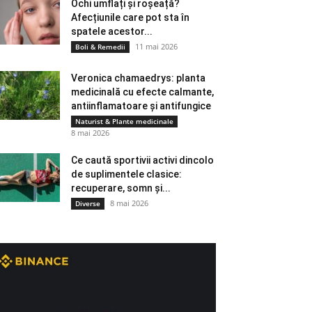
Ochi umflați și roșeață?
Afecțiunile care pot sta în
spatele acestor...
11 mai 2026
Boli & Remedii
Veronica chamaedrys: planta
medicinală cu efecte calmante,
antiinflamatoare și antifungice
Naturist & Plante medicinale
8 mai 2026
Ce caută sportivii activi dincolo
de suplimentele clasice:
recuperare, somn și...
8 mai 2026
Diverse