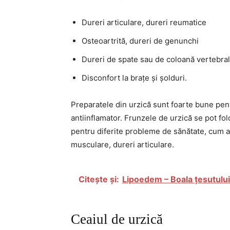
Dureri articulare, dureri reumatice
Osteoartrită, dureri de genunchi
Dureri de spate sau de coloană vertebra
Disconfort la brațe și șolduri.
Preparatele din urzică sunt foarte bune pent
antiinflamator. Frunzele de urzică se pot fol
pentru diferite probleme de sănătate, cum ar 
musculare, dureri articulare.
Citește și:
Lipoedem – Boala țesutului
Ceaiul de urzică