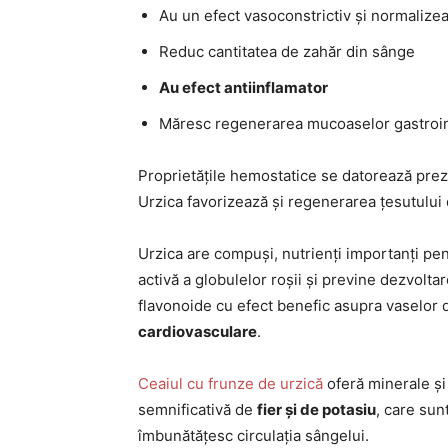
Au un efect vasoconstrictiv și normalizea
Reduc cantitatea de zahăr din sânge
Au efect antiinflamator
Măresc regenerarea mucoaselor gastroin
Proprietățile hemostatice se datorează prez
Urzica favorizează și regenerarea țesutului d
Urzica are compuși, nutrienți importanți pent
activă a globulelor roșii și previne dezvolta
flavonoide cu efect benefic asupra vaselor 
cardiovasculare
.
Ceaiul cu frunze de urzică
oferă minerale și
semnificativă de
fier și de potasiu
, care sun
îmbunătățesc circulația sângelui.