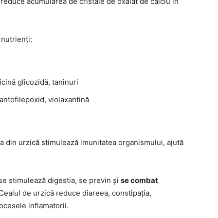
te reduce acumularea de cristale de oxalat de calciu în
nutrienți:
ticină glicozidă, taninuri
ntofilepoxid, violaxantină
la din urzică stimulează imunitatea organismului, ajută
se stimulează digestia, se previn și
se combat
 Ceaiul de urzică reduce diareea, constipația,
ocesele inflamatorii.