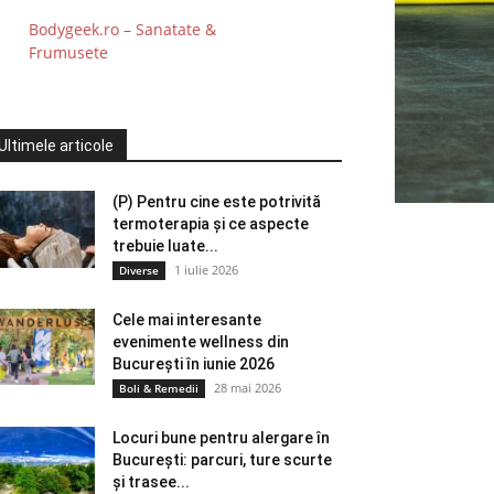
Bodygeek.ro – Sanatate &
Frumusete
Ultimele articole
(P) Pentru cine este potrivită
termoterapia și ce aspecte
trebuie luate...
1 iulie 2026
Diverse
Cele mai interesante
evenimente wellness din
București în iunie 2026
28 mai 2026
Boli & Remedii
Locuri bune pentru alergare în
București: parcuri, ture scurte
și trasee...