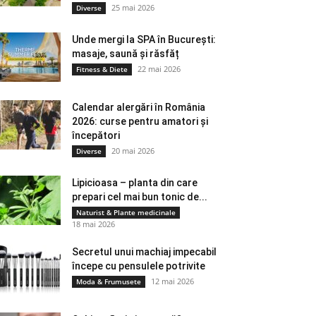
25 mai 2026
Diverse
Unde mergi la SPA în București:
masaje, saună și răsfăț
22 mai 2026
Fitness & Diete
Calendar alergări în România
2026: curse pentru amatori și
începători
20 mai 2026
Diverse
Lipicioasa – planta din care
prepari cel mai bun tonic de...
Naturist & Plante medicinale
18 mai 2026
Secretul unui machiaj impecabil
începe cu pensulele potrivite
12 mai 2026
Moda & Frumusete