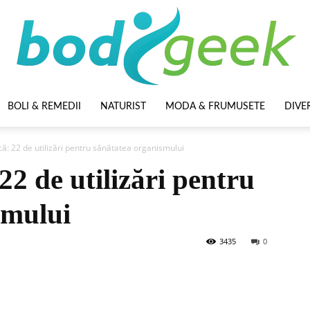
BOLI & REMEDII
NATURIST
MODA & FRUMUSETE
DIVE
BodyGeek
că: 22 de utilizări pentru sănătatea organismului
22 de utilizări pentru
smului
3435
0