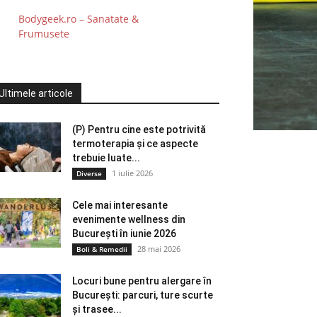
Bodygeek.ro – Sanatate &
Frumusete
Ultimele articole
(P) Pentru cine este potrivită
termoterapia și ce aspecte
trebuie luate...
1 iulie 2026
Diverse
Cele mai interesante
evenimente wellness din
București în iunie 2026
28 mai 2026
Boli & Remedii
Locuri bune pentru alergare în
București: parcuri, ture scurte
și trasee...