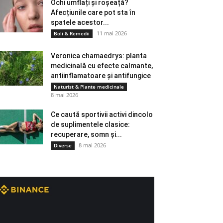
Ochi umflați și roșeață?
Afecțiunile care pot sta în
spatele acestor...
11 mai 2026
Boli & Remedii
Veronica chamaedrys: planta
medicinală cu efecte calmante,
antiinflamatoare și antifungice
Naturist & Plante medicinale
8 mai 2026
Ce caută sportivii activi dincolo
de suplimentele clasice:
recuperare, somn și...
8 mai 2026
Diverse