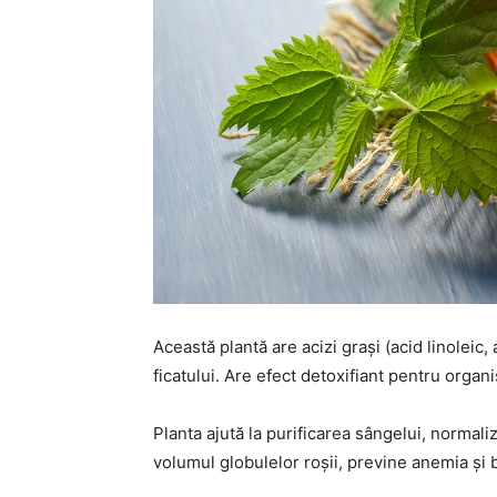
Această plantă are acizi grași (acid linoleic
ficatului. Are efect detoxifiant pentru org
Planta ajută la purificarea sângelui, normal
volumul globulelor roșii, previne anemia și b