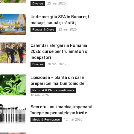
25 mai 2026
Diverse
Unde mergi la SPA în București:
masaje, saună și răsfăț
22 mai 2026
Fitness & Diete
Calendar alergări în România
2026: curse pentru amatori și
începători
20 mai 2026
Diverse
Lipicioasa – planta din care
prepari cel mai bun tonic de...
Naturist & Plante medicinale
18 mai 2026
Secretul unui machiaj impecabil
începe cu pensulele potrivite
12 mai 2026
Moda & Frumusete