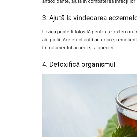
antioxidante, ajută în combaterea infecțiilor ș
3. Ajută la vindecarea eczemel
Urzica poate fi folosită pentru uz extern în t
ale pielii. Are efect antibacterian și emolien
în tratamentul acneei și alopeciei.
4. Detoxifică organismul