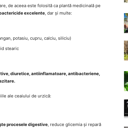
re, de aceea este folosită ca plantă medicinală pe
 bactericide excelente
, dar și multe:
gan, potasiu, cupru, calciu, siliciu)
cid stearic
ative, diuretice, antiinflamatoare, antibacteriene,
azitare.
iile ale ceaiului de urzică:
te procesele digestive
, reduce glicemia și repară