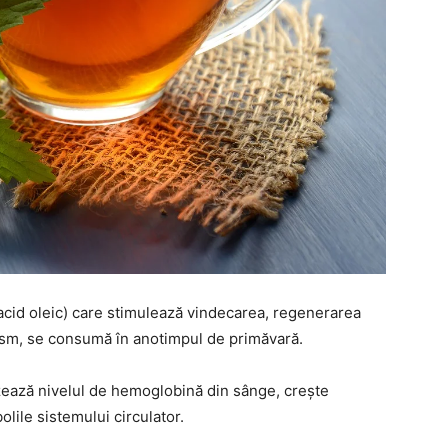
, acid oleic) care stimulează vindecarea, regenerarea
anism, se consumă în anotimpul de primăvară.
izează nivelul de hemoglobină din sânge, crește
olile sistemului circulator.