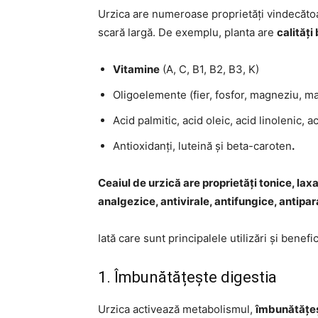
Urzica are numeroase proprietăți vindecătoa
scară largă. De exemplu, planta are
calități
Vitamine
(A, C, B1, B2, B3, K)
Oligoelemente (fier, fosfor, magneziu, man
Acid palmitic, acid oleic, acid linolenic, a
Antioxidanți, luteină și beta-caroten
.
Ceaiul de urzică are proprietăți tonice, lax
analgezice, antivirale, antifungice, antipar
Iată care sunt principalele utilizări și benefic
1. Îmbunătățește digestia
Urzica activează metabolismul,
îmbunătățeș