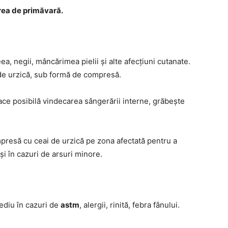
erea de primăvară.
ea, negii, mâncărimea pielii și alte afecțiuni cutanate.
de urzică, sub formă de compresă.
ace posibilă vindecarea sângerării interne, grăbește
mpresă cu ceai de urzică pe zona afectată pentru a
i în cazuri de arsuri minore.
ediu în cazuri de
astm
, alergii, rinită, febra fânului.