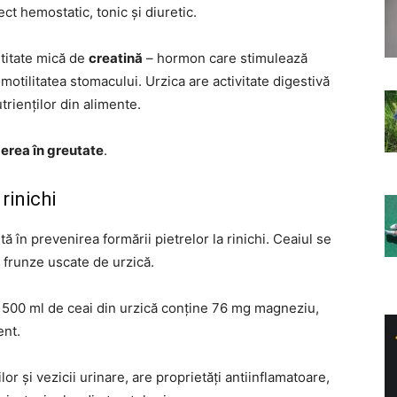
ct hemostatic, tonic și diuretic.
titate mică de
creatină
– hormon care stimulează
otilitatea stomacului. Urzica are activitate digestivă
utrienților din alimente.
erea în greutate
.
rinichi
tă în prevenirea formării pietrelor la rinichi. Ceaiul se
 frunze uscate de urzică.
, 500 ml de ceai din urzică conține 76 mg magneziu,
ent.
or și vezicii urinare, are proprietăți antiinflamatoare,