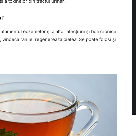
i a toxinelor din tractul urinar .
or
ratamentul eczemelor și a altor afecțiuni și boli cronice
t, vindecă rănile, regenerează pielea. Se poate folosi și