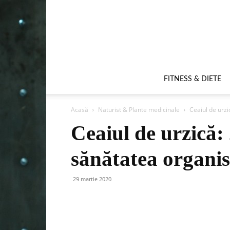
FITNESS & DIETE
Acasă
Naturist & Plante medicinale
Ceaiul de urzi
Ceaiul de urzică: 
sănătatea organi
29 martie 2020