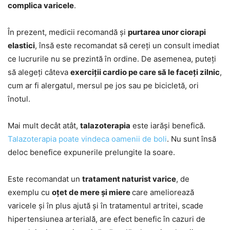
complica varicele
.
În prezent, medicii recomandă și
purtarea unor ciorapi
elastici
, însă este recomandat să cereți un consult imediat
ce lucrurile nu se prezintă în ordine. De asemenea, puteți
să alegeți câteva
exerciții cardio pe care să le faceți zilnic
,
cum ar fi alergatul, mersul pe jos sau pe bicicletă, ori
înotul.
Mai mult decât atât,
talazoterapia
este iarăși benefică.
Talazoterapia poate vindeca oamenii de boli
. Nu sunt însă
deloc benefice expunerile prelungite la soare.
Este recomandat un
tratament naturist varice
, de
exemplu cu
oțet de mere și miere
care ameliorează
varicele și în plus ajută și în tratamentul artritei, scade
hipertensiunea arterială, are efect benefic în cazuri de