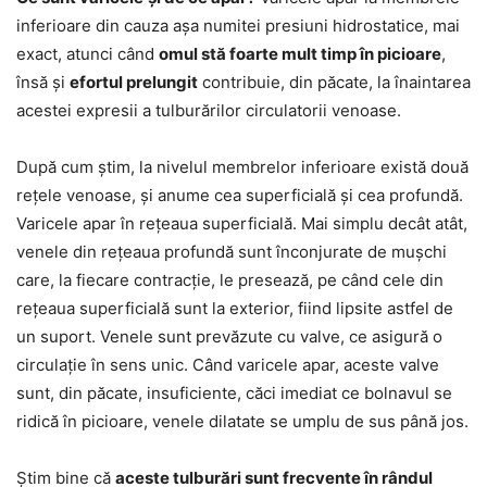
inferioare din cauza așa numitei presiuni hidrostatice, mai
exact, atunci când
omul stă foarte mult timp în picioare
,
însă și
efortul prelungit
contribuie, din păcate, la înaintarea
acestei expresii a tulburărilor circulatorii venoase.
După cum știm, la nivelul membrelor inferioare există două
rețele venoase, și anume cea superficială și cea profundă.
Varicele apar în rețeaua superficială. Mai simplu decât atât,
venele din rețeaua profundă sunt înconjurate de mușchi
care, la fiecare contracție, le presează, pe când cele din
rețeaua superficială sunt la exterior, fiind lipsite astfel de
un suport. Venele sunt prevăzute cu valve, ce asigură o
circulație în sens unic. Când varicele apar, aceste valve
sunt, din păcate, insuficiente, căci imediat ce bolnavul se
ridică în picioare, venele dilatate se umplu de sus până jos.
Știm bine că
aceste tulburări sunt frecvente în rândul