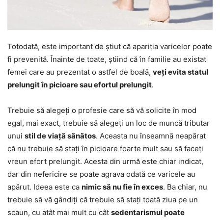
Totodată, este important de știut că apariția varicelor poate
fi prevenită. Înainte de toate, știind că în familie au existat
femei care au prezentat o astfel de boală,
veți evita statul
prelungit în picioare sau efortul prelungit
.
Trebuie să alegeți o profesie care să vă solicite în mod
egal, mai exact, trebuie să alegeți un loc de muncă tributar
unui
stil de viață sănătos
. Aceasta nu înseamnă neapărat
că nu trebuie să stați în picioare foarte mult sau să faceți
vreun efort prelungit. Acesta din urmă este chiar indicat,
dar din nefericire se poate agrava odată ce varicele au
apărut. Ideea este ca
nimic să nu fie în exces
. Ba chiar, nu
trebuie să vă gândiți că trebuie să stați toată ziua pe un
scaun, cu atât mai mult cu cât
sedentarismul poate