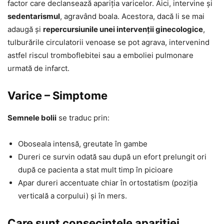
factor care declansează apariția varicelor. Aici, intervine și
sedentarismul
, agravând boala. Acestora, dacă li se mai
adaugă și
repercursiunile unei intervenții ginecologice
,
tulburările circulatorii venoase se pot agrava, intervenind
astfel riscul tromboflebitei sau a emboliei pulmonare
urmată de infarct.
Varice – Simptome
Semnele bolii
se traduc prin:
Oboseala intensă, greutate în gambe
Dureri ce survin odată sau după un efort prelungit ori
după ce pacienta a stat mult timp în picioare
Apar dureri accentuate chiar în ortostatism (poziția
verticală a corpului) și în mers.
Care sunt consecințele apariției