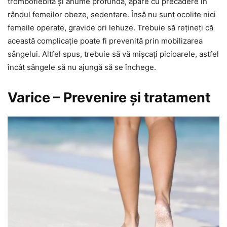
tromboflebită și anume profundă, apare cu precădere în
rândul femeilor obeze, sedentare. Însă nu sunt ocolite nici
femeile operate, gravide ori lehuze. Trebuie să rețineți că
această complicație poate fi prevenită prin mobilizarea
sângelui. Altfel spus, trebuie să vă mișcați picioarele, astfel
încât sângele să nu ajungă să se închege.
Varice – Prevenire și tratament