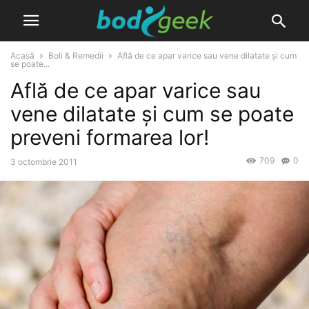
Acasă
Boli & Remedii
Află de ce apar varice sau vene dilatate și cum
se poate...
Află de ce apar varice sau
vene dilatate și cum se poate
preveni formarea lor!
709
0
3 octombrie 2011