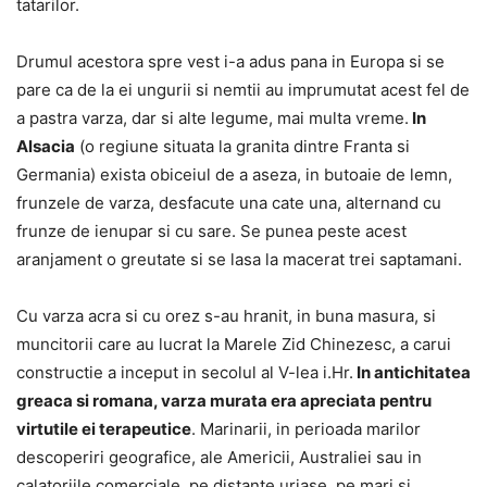
tatarilor.
Drumul acestora spre vest i-a adus pana in Europa si se
pare ca de la ei ungurii si nemtii au imprumutat acest fel de
a pastra varza, dar si alte legume, mai multa vreme.
In
Alsacia
(o regiune situata la granita dintre Franta si
Germania) exista obiceiul de a aseza, in butoaie de lemn,
frunzele de varza, desfacute una cate una, alternand cu
frunze de ienupar si cu sare. Se punea peste acest
aranjament o greutate si se lasa la macerat trei saptamani.
Cu varza acra si cu orez s-au hranit, in buna masura, si
muncitorii care au lucrat la Marele Zid Chinezesc, a carui
constructie a inceput in secolul al V-lea i.Hr.
In antichitatea
greaca si romana, varza murata era apreciata pentru
virtutile ei terapeutice
. Marinarii, in perioada marilor
descoperiri geografice, ale Americii, Australiei sau in
calatoriile comerciale, pe distante uriase, pe mari si