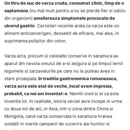
Un litru de suc de varza cruda, consumat zilnic, timp de o
saptamana
(nu mai mult pentru a nu se pierde fier si calciu
din organism)
amelioreaza simptomele provocate de
ulcerul gastric
. Cercetari recente arata ca varza este un
aliment anticancerigen, deosebit de eficace, mai ales, in
suprimarea polipilor din colon.
Varza acra, precum si celelalte conserve in saramura au
aparut din nevoia omului de a-si asigura si pe timpul iernii
legumele si zarzavaturile pe care nu le puteau avea in
stare proaspata.
In traditia gastronomica romaneasca,
varza acra este atat de veche, incat avem impresia,
probabil, ca noi am inventat-o
. Nemtii cred si ei ca este
inventia lor. In realitate, istoria verzei acre incepe in urma
cu doua mii de ani, in Asia, intr-o zona dintre China si
Mongolia, cand varza conservata in saramura hranea
soldatii in marile campanii de cucerire ale hunilor si