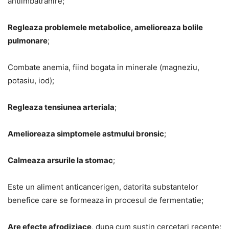
antiimbatranire;
Regleaza problemele metabolice, amelioreaza bolile
pulmonare
;
Combate anemia, fiind bogata in minerale (magneziu,
potasiu, iod);
Regleaza tensiunea arteriala
;
Amelioreaza simptomele astmului bronsic
;
Calmeaza arsurile la stomac
;
Este un aliment anticancerigen, datorita substantelor
benefice care se formeaza in procesul de fermentatie;
Are efecte afrodiziace
, dupa cum sustin cercetari recente;