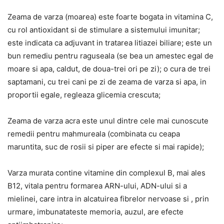
Zeama de varza (moarea) este foarte bogata in vitamina C,
cu rol antioxidant si de stimulare a sistemului imunitar;
este indicata ca adjuvant in tratarea litiazei biliare; este un
bun remediu pentru raguseala (se bea un amestec egal de
moare si apa, caldut, de doua-trei ori pe zi); o cura de trei
saptamani, cu trei cani pe zi de zeama de varza si apa, in
proportii egale, regleaza glicemia crescuta;
Zeama de varza acra este unul dintre cele mai cunoscute
remedii pentru mahmureala (combinata cu ceapa
maruntita, suc de rosii si piper are efecte si mai rapide);
Varza murata contine vitamine din complexul B, mai ales
B12, vitala pentru formarea ARN-ului, ADN-ului si a
mielinei, care intra in alcatuirea fibrelor nervoase si , prin
urmare, imbunatateste memoria, auzul, are efecte