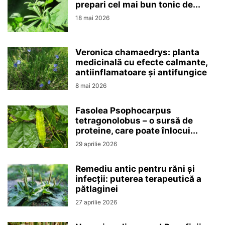
prepari cel mai bun tonic de...
18 mai 2026
Veronica chamaedrys: planta
medicinală cu efecte calmante,
antiinflamatoare și antifungice
8 mai 2026
Fasolea Psophocarpus
tetragonolobus – o sursă de
proteine, care poate înlocui...
29 aprilie 2026
Remediu antic pentru răni și
infecții: puterea terapeutică a
pătlaginei
27 aprilie 2026