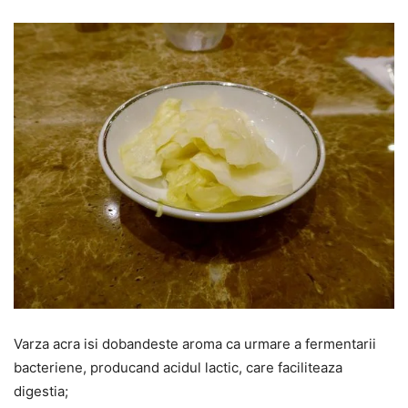
Varza acra isi dobandeste aroma ca urmare a fermentarii
bacteriene, producand acidul lactic, care faciliteaza
digestia;