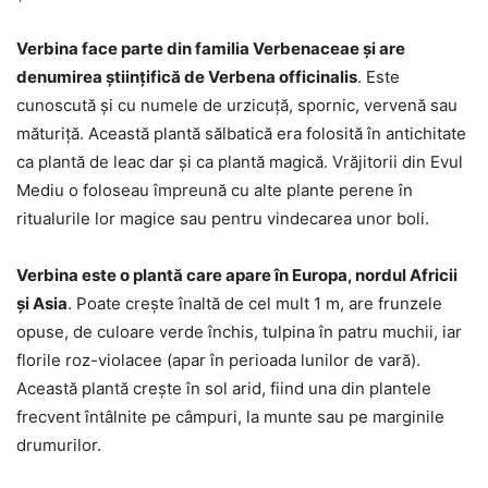
Verbina face parte din familia Verbenaceae și are
denumirea științifică de Verbena officinalis
. Este
cunoscută și cu numele de urzicuță, spornic, vervenă sau
măturiță. Această plantă sălbatică era folosită în antichitate
ca plantă de leac dar și ca plantă magică. Vrăjitorii din Evul
Mediu o foloseau împreună cu alte plante perene în
ritualurile lor magice sau pentru vindecarea unor boli.
Verbina este o plantă care apare în Europa, nordul Africii
și Asia
. Poate crește înaltă de cel mult 1 m, are frunzele
opuse, de culoare verde închis, tulpina în patru muchii, iar
florile roz-violacee (apar în perioada lunilor de vară).
Această plantă crește în sol arid, fiind una din plantele
frecvent întâlnite pe câmpuri, la munte sau pe marginile
drumurilor.