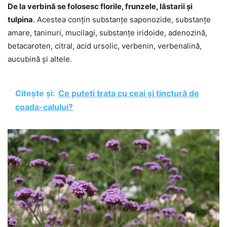
De la verbină se folosesc florile, frunzele, lăstarii și
tulpina
. Acestea conțin substanțe saponozide, substanțe
amare, taninuri, mucilagi, substanțe iridoide, adenozină,
betacaroten, citral, acid ursolic, verbenin, verbenalină,
aucubină și altele.
Citește și:
Ce puteți trata cu ceai și tinctură de
coada-calului?