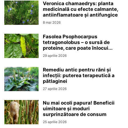
Veronica chamaedrys: planta
medicinală cu efecte calmante,
antiinflamatoare și antifungice
8 mai 2026
Fasolea Psophocarpus
tetragonolobus – o sursă de
proteine, care poate înlocui...
29 aprilie 2026
Remediu antic pentru răni și
infecții: puterea terapeutică a
pătlaginei
27 aprilie 2026
Nu mai ocoli papura! Beneficii
uimitoare și moduri
surprinzătoare de consum
25 aprilie 2026