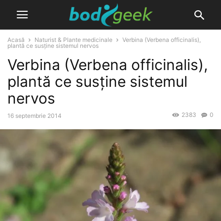
Acasă
Naturist & Plante medicinale
Verbina (Verbena officinalis),
plantă ce susține sistemul nervos
Verbina (Verbena officinalis),
plantă ce susține sistemul
nervos
2383
0
16 septembrie 2014