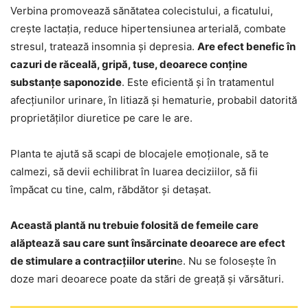
Verbina promovează sănătatea colecistului, a ficatului,
crește lactația, reduce hipertensiunea arterială, combate
stresul, tratează insomnia și depresia.
Are efect benefic în
cazuri de răceală, gripă, tuse, deoarece conține
substanțe saponozide
. Este eficientă și în tratamentul
afecțiunilor urinare, în litiază și hematurie, probabil datorită
proprietăților diuretice pe care le are.
Planta te ajută să scapi de blocajele emoționale, să te
calmezi, să devii echilibrat în luarea deciziilor, să fii
împăcat cu tine, calm, răbdător și detașat.
Această plantă nu trebuie folosită de femeile care
alăptează sau care sunt însărcinate deoarece are efect
de stimulare a contracțiilor uterin
e. Nu se folosește în
doze mari deoarece poate da stări de greață și vărsături.