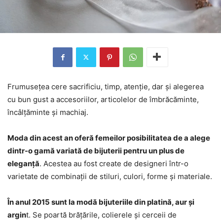
Frumusețea cere sacrificiu, timp, atenție, dar și alegerea
cu bun gust a accesoriilor, articolelor de îmbrăcăminte,
încâlțăminte și machiaj.
Moda din acest an oferă femeilor posibilitatea de a alege
dintr-o gamă variată de bijuterii pentru un plus de
eleganță
. Acestea au fost create de designeri într-o
varietate de combinații de stiluri, culori, forme și materiale.
În anul 2015 sunt la modă bijuteriile din platină, aur și
argin
t. Se poartă brățările, colierele și cerceii de