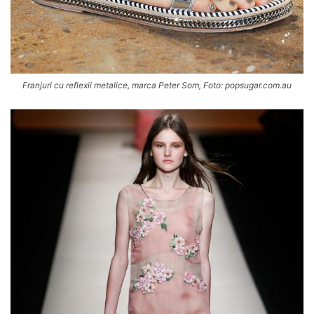
Franjuri cu reflexii metalice, marca Peter Som, Foto: popsugar.com.au