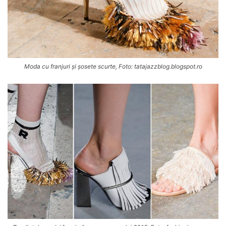
Moda cu franjuri și șosete scurte, Foto: tatajazzblog.blogspot.ro