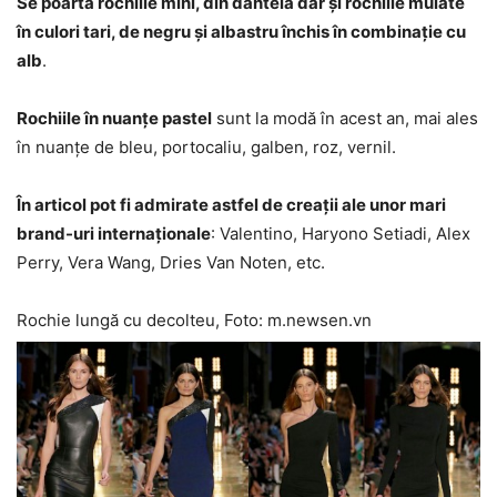
Se poartă rochiile mini, din dantelă dar și rochiile mulate
în culori tari, de negru și albastru închis în combinație cu
alb
.
Rochiile în nuanțe pastel
sunt la modă în acest an, mai ales
în nuanțe de bleu, portocaliu, galben, roz, vernil.
În articol pot fi admirate astfel de creații ale unor mari
brand-uri internaționale
: Valentino, Haryono Setiadi, Alex
Perry, Vera Wang, Dries Van Noten, etc.
Rochie lungă cu decolteu, Foto: m.newsen.vn