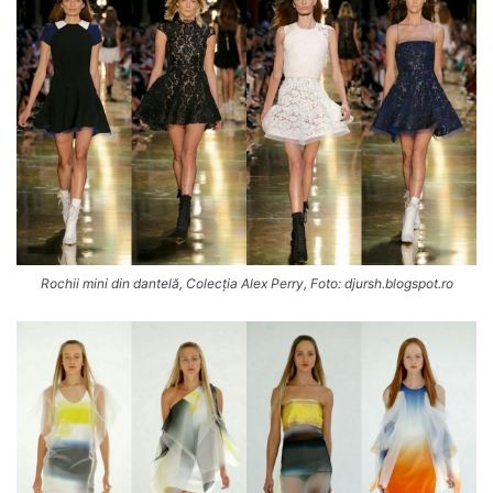
Rochii mini din dantelă, Colecția Alex Perry, Foto: djursh.blogspot.ro