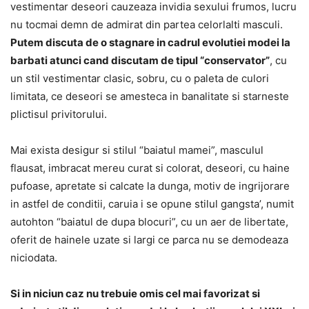
vestimentar deseori cauzeaza invidia sexului frumos, lucru
nu tocmai demn de admirat din partea celorlalti masculi.
Putem discuta de o stagnare in cadrul evolutiei modei la
barbati atunci cand discutam de tipul “conservator”
, cu
un stil vestimentar clasic, sobru, cu o paleta de culori
limitata, ce deseori se amesteca in banalitate si starneste
plictisul privitorului.
Mai exista desigur si stilul “baiatul mamei”, masculul
flausat, imbracat mereu curat si colorat, deseori, cu haine
pufoase, apretate si calcate la dunga, motiv de ingrijorare
in astfel de conditii, caruia i se opune stilul gangsta’, numit
autohton “baiatul de dupa blocuri”, cu un aer de libertate,
oferit de hainele uzate si largi ce parca nu se demodeaza
niciodata.
Si in niciun caz nu trebuie omis cel mai favorizat si