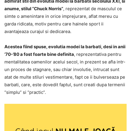
admirat stil din evolutia modei la barbatii secolului XXI, si
anume, stilul “Chuck Norris”
, reprezentat de masculul ce
simte o amenintare in orice imprejurare, aflat mereu cu
garda ridicata, motiv pentru care hainele sport ii
avantajeaza curajul si dedicarea.
Acestea fiind spuse, evolutia modei la barbati, desi in anii
’70-’80 a fost foarte bine definita
, reprezentativa pentru
mentalitatea oamenilor acelui secol, in prezent se afla intr-
un proces de stagnare, sau chiar involutie, intrucat sunt
atat de multe stiluri vestimentare, fapt ce ii bulverseaza pe
barbati, care, este dovedit faptul, sunt creati dupa termenii
“simplu” si “practic”.