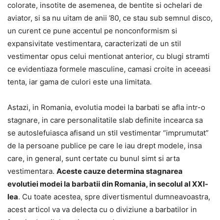
colorate, insotite de asemenea, de bentite si ochelari de
aviator, si sa nu uitam de anii ’80, ce stau sub semnul disco,
un curent ce pune accentul pe nonconformism si
expansivitate vestimentara, caracterizati de un stil
vestimentar opus celui mentionat anterior, cu blugi stramti
ce evidentiaza formele masculine, camasi croite in aceeasi
tenta, iar gama de culori este una limitata.
Astazi, in Romania, evolutia modei la barbati se afla intr-o
stagnare, in care personalitatile slab definite incearca sa
se autoslefuiasca afisand un stil vestimentar “imprumutat”
de la persoane publice pe care le iau drept modele, insa
care, in general, sunt certate cu bunul simt si arta
vestimentara.
Aceste cauze determina stagnarea
evolutiei modei la barbatii din Romania, in secolul al XXI-
lea
. Cu toate acestea, spre divertismentul dumneavoastra,
acest articol va va delecta cu o diviziune a barbatilor in