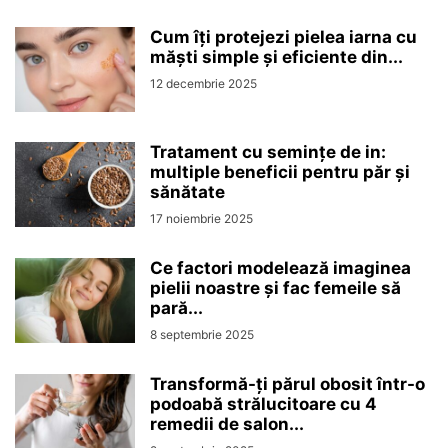
Cum îți protejezi pielea iarna cu
măști simple și eficiente din...
12 decembrie 2025
Tratament cu semințe de in:
multiple beneficii pentru păr și
sănătate
17 noiembrie 2025
Ce factori modelează imaginea
pielii noastre și fac femeile să
pară...
8 septembrie 2025
Transformă-ți părul obosit într-o
podoabă strălucitoare cu 4
remedii de salon...