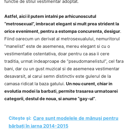
functie de stilul vestimentar adoptat.
Astfel, aici il putem intalni pe arhicunoscutul
“metrosexual”, imbracat elegant si mult prea strident la
orice eveniment, pentru a estompa concurenta, desigur
.
Fiind oarecum un derivat al metrosexualului, nemuritorul
“manelist” este de asemenea, mereu elegant si cu o
vestimentatie ostentativa, doar pentru ca asa ii cere
traditia, urmat indeaproape de ”pseudomanelistul”, cel fara
bani, dar cu un gust muzical si de asemenea vestimentar
desavarsit, al carui semn distinctiv este gulerul de la
camasa ridicat la baza gatului.
Un nou curent, chiar in
evolutia modei la barbati, permite trasarea urmatoarei
categorii, destul de noua, si anume “gay-ul”
.
Citește și:
Care sunt modelele de mănuși pentru
bărbați în iarna 2014-2015