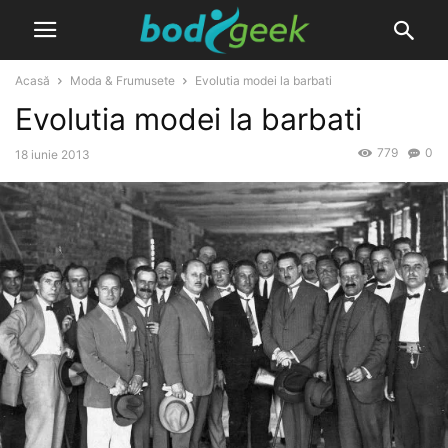
Acasă
Moda & Frumusete
Evolutia modei la barbati
Evolutia modei la barbati
779
0
18 iunie 2013