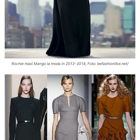
Rochie maxi Mango la moda in 2013-2014, Foto: befashionlike.net/