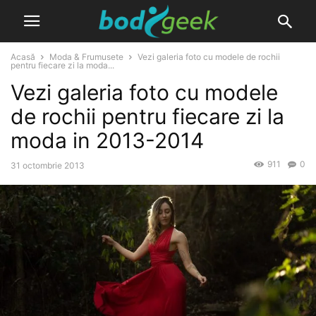
Acasă
Moda & Frumusete
Vezi galeria foto cu modele de rochii
pentru fiecare zi la moda...
Vezi galeria foto cu modele
de rochii pentru fiecare zi la
moda in 2013-2014
911
0
31 octombrie 2013