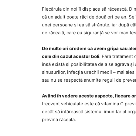
Fiecăruia din noi îi displace să răcească. Di
că un adult poate răci de două ori pe an. Se
unei persoane și ea să strănute, iar după c
de răceală, care cu siguranță se vor manifes
De multe ori credem că avem gripă sau al
cele din cazul acestor boli
. Fără tratament 
insă există și posibilitatea de a se agrava și 
sinusurilor, infecția urechii medii – mai ale
sau nu se respectă anumite reguli de preveni
Având în vedere aceste aspecte, fiecare om
frecvent vehiculate este că vitamina C prev
decât să întărească sistemul imunitar al or
prevină răceala.