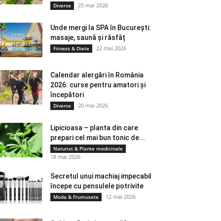
25 mai 2026
Diverse
Unde mergi la SPA în București:
masaje, saună și răsfăț
22 mai 2026
Fitness & Diete
Calendar alergări în România
2026: curse pentru amatori și
începători
20 mai 2026
Diverse
Lipicioasa – planta din care
prepari cel mai bun tonic de...
Naturist & Plante medicinale
18 mai 2026
Secretul unui machiaj impecabil
începe cu pensulele potrivite
12 mai 2026
Moda & Frumusete