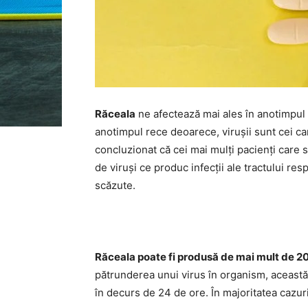
Răceala
ne afectează mai ales în anotimpul 
anotimpul rece deoarece, virușii sunt cei car
concluzionat că cei mai mulți pacienți care 
de viruși ce produc infecții ale tractului re
scăzute.
Răceala poate fi produsă de mai mult de 200
pătrunderea unui virus în organism, această i
în decurs de 24 de ore. În majoritatea cazuri