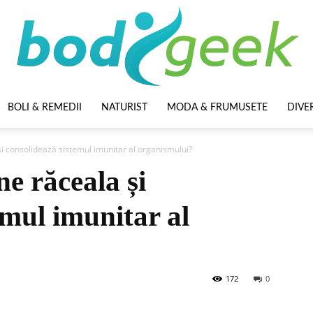
BOLI & REMEDII
NATURIST
MODA & FRUMUSETE
DIVE
BodyGeek
și consolidează sistemul imunitar al organismului?
e răceala și
emul imunitar al
172
0