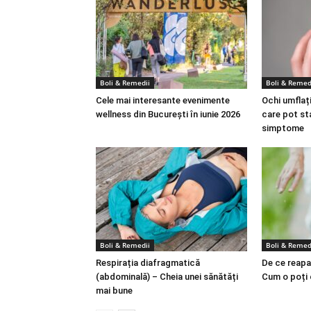
Boli & Remedii
Boli & Remed
Cele mai interesante evenimente
Ochi umflați
wellness din București în iunie 2026
care pot st
simptome
Boli & Remedii
Boli & Remed
Respirația diafragmatică
De ce reapa
(abdominală) – Cheia unei sănătăți
Cum o poți
mai bune