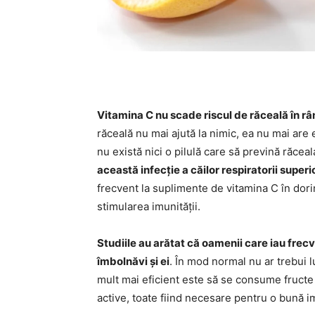
Vitamina C nu scade riscul de răceală în r
răceală nu mai ajută la nimic, ea nu mai are 
nu există nici o pilulă care să prevină răceal
această infecție a căilor respiratorii super
frecvent la suplimente de vitamina C în dorin
stimularea imunității.
Studiile au arătat că oamenii care iau frecv
îmbolnăvi și ei
. În mod normal nu ar trebui l
mult mai eficient este să se consume fructe
active, toate fiind necesare pentru o bună i