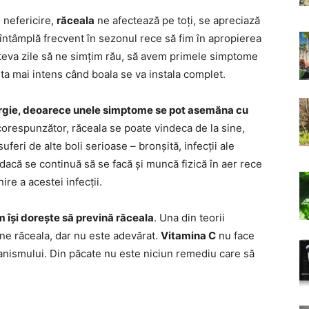
n nefericire,
răceala
ne afectează pe toți, se apreciază
 întâmplă frecvent în sezonul rece să fim în apropierea
âteva zile să ne simțim rău, să avem primele simptome
ta mai intens când boala se va instala complet.
ergie, deoarece unele simptome se pot asemăna cu
corespunzător, răceala se poate vindeca de la sine,
suferi de alte boli serioase – bronșită, infecții ale
s dacă se continuă să se facă și muncă fizică în aer rece
re a acestei infecții.
 își dorește să prevină răceala
. Una din teorii
ine răceala, dar nu este adevărat.
Vitamina C
nu face
ganismului. Din păcate nu este niciun remediu care să