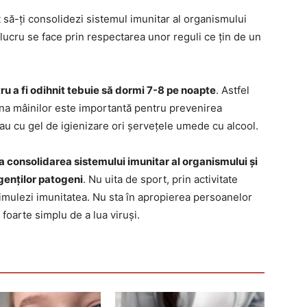
să-ți consolidezi sistemul imunitar al organismului
t lucru se face prin respectarea unor reguli ce țin de un
u a fi odihnit tebuie să dormi 7-8 pe noapte
. Astfel
giena mâinilor este importantă pentru prevenirea
sau cu gel de igienizare ori șervețele umede cu alcool.
la consolidarea sistemului imunitar al organismului și
genților patogeni
. Nu uita de sport, prin activitate
 stimulezi imunitatea. Nu sta în apropierea persoanelor
foarte simplu de a lua viruși.