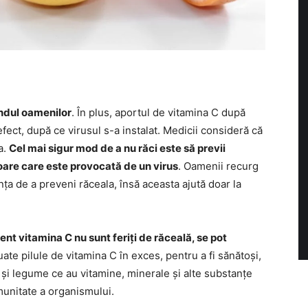
ândul oamenilor
. În plus, aportul de vitamina C după
efect, după ce virusul s-a instalat. Medicii consideră că
a.
Cel mai sigur mod de a nu răci este să previi
ioare care este provocată de un virus
. Oamenii recurg
ța de a preveni răceala, însă aceasta ajută doar la
ent vitamina C nu sunt feriți de răceală, se pot
uate pilule de vitamina C în exces, pentru a fi sănătoși,
 și legume ce au vitamine, minerale și alte substanțe
munitate a organismului.