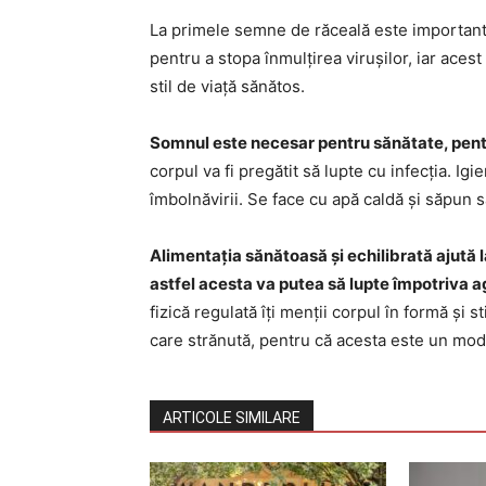
La primele semne de răceală este important 
pentru a stopa înmulțirea virușilor, iar aces
stil de viață sănătos.
Somnul este necesar pentru sănătate, pentr
corpul va fi pregătit să lupte cu infecția. I
îmbolnăvirii. Se face cu apă caldă și săpun 
Alimentația sănătoasă și echilibrată ajută 
astfel acesta va putea să lupte împotriva a
fizică regulată îți menții corpul în formă și
care strănută, pentru că acesta este un mod 
ARTICOLE SIMILARE