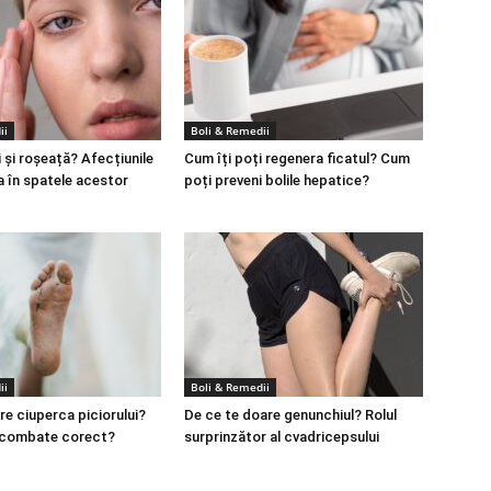
ii
Boli & Remedii
 și roșeață? Afecțiunile
Cum îți poți regenera ficatul? Cum
a în spatele acestor
poți preveni bolile hepatice?
ii
Boli & Remedii
re ciuperca piciorului?
De ce te doare genunchiul? Rolul
 combate corect?
surprinzător al cvadricepsului