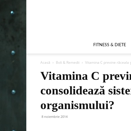
FITNESS & DIETE
Acasă
Boli & Remedii
Vitamina C previne răceala 
Vitamina C previn
consolidează sist
organismului?
8 noiembrie 2014