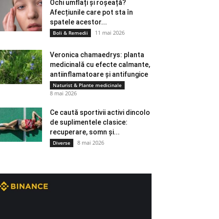
Ochi umflați și roșeață?
Afecțiunile care pot sta în
spatele acestor...
11 mai 2026
Boli & Remedii
Veronica chamaedrys: planta
medicinală cu efecte calmante,
antiinflamatoare și antifungice
Naturist & Plante medicinale
8 mai 2026
Ce caută sportivii activi dincolo
de suplimentele clasice:
recuperare, somn și...
8 mai 2026
Diverse