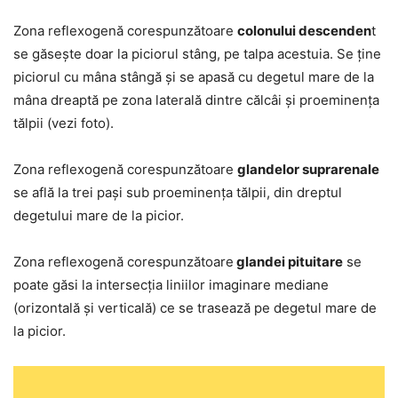
Zona reflexogenă corespunzătoare
colonului descenden
t
se găsește doar la piciorul stâng, pe talpa acestuia. Se ține
piciorul cu mâna stângă și se apasă cu degetul mare de la
mâna dreaptă pe zona laterală dintre călcâi și proeminența
tălpii (vezi foto).
Zona reflexogenă corespunzătoare
glandelor suprarenale
se află la trei pași sub proeminența tălpii, din dreptul
degetului mare de la picior.
Zona reflexogenă corespunzătoare
glandei pituitare
se
poate găsi la intersecția liniilor imaginare mediane
(orizontală și verticală) ce se trasează pe degetul mare de
la picior.