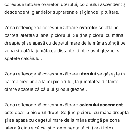
corespunzătoare ovarelor, uterului, colonului ascendent și
descendent, glandelor suprarenale și glandei pituitare.
Zona reflexogenă corespunzătoare
ovarelor
se află pe
partea laterală a labei piciorului. Se ține piciorul cu mâna
dreaptă și se apasă cu degetul mare de la mâna stângă pe
zona situată la jumătatea distanței dintre osul gleznei și
spatele călcâiului.
Zona reflexogenă corespunzătoare
uterului
se găsește în
partea mediană a labei piciorului, la jumătatea distanței
dintre spatele câlcâiului și osul gleznei.
Zona reflexogenă corespunzătoare
colonului ascendent
este doar la piciorul drept. Se ține piciorul cu mâna dreaptă
și se apasă cu degetul mare de la mâna stângă pe zona
laterală dintre călcâi și proeminența tălpii (vezi foto).