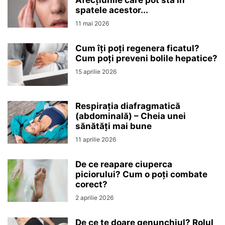
Afecțiunile care pot sta în
spatele acestor...
11 mai 2026
Cum îți poți regenera ficatul?
Cum poți preveni bolile hepatice?
15 aprilie 2026
Respirația diafragmatică
(abdominală) – Cheia unei
sănătăți mai bune
11 aprilie 2026
De ce reapare ciuperca
piciorului? Cum o poți combate
corect?
2 aprilie 2026
De ce te doare genunchiul? Rolul