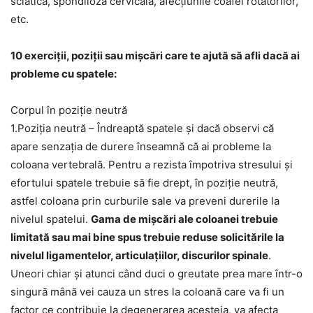
sciatica, spondiloza cervicală, afecțiunile coafei rotatorilor,
etc.
10 exerciții, poziții sau mișcări care te ajută să afli dacă ai
probleme cu spatele:
Corpul în poziție neutră
1.Poziția neutră – Îndreaptă spatele și dacă observi că
apare senzația de durere înseamnă că ai probleme la
coloana vertebrală. Pentru a rezista împotriva stresului și
efortului spatele trebuie să fie drept, în poziție neutră,
astfel coloana prin curburile sale va preveni durerile la
nivelul spatelui.
Gama de mișcări ale coloanei trebuie
limitată sau mai bine spus trebuie reduse solicitările la
nivelul ligamentelor, articulațiilor, discurilor spinale
.
Uneori chiar și atunci când duci o greutate prea mare într-o
singură mână vei cauza un stres la coloană care va fi un
factor ce contribuie la degenerarea acesteia, va afecta