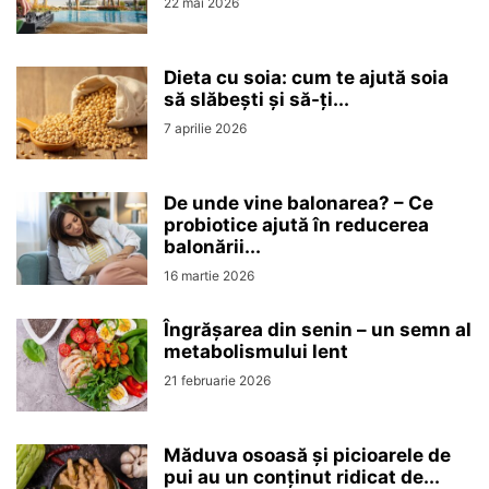
22 mai 2026
Dieta cu soia: cum te ajută soia
să slăbești și să-ți...
7 aprilie 2026
De unde vine balonarea? – Ce
probiotice ajută în reducerea
balonării...
16 martie 2026
Îngrășarea din senin – un semn al
metabolismului lent
21 februarie 2026
Măduva osoasă și picioarele de
pui au un conținut ridicat de...