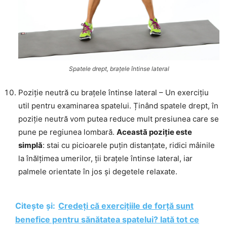
Spatele drept, brațele întinse lateral
Poziție neutră cu brațele întinse lateral – Un exercițiu
util pentru examinarea spatelui. Ținând spatele drept, în
poziție neutră vom putea reduce mult presiunea care se
pune pe regiunea lombară.
Această poziție este
simplă
: stai cu picioarele puțin distanțate, ridici mâinile
la înălțimea umerilor, ții brațele întinse lateral, iar
palmele orientate în jos și degetele relaxate.
Citește și:
Credeți că exercițiile de forță sunt
benefice pentru sănătatea spatelui? Iată tot ce