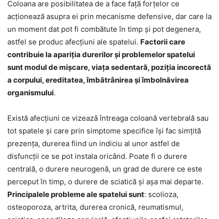
Coloana are posibilitatea de a face față forțelor ce
acționează asupra ei prin mecanisme defensive, dar care la
un moment dat pot fi combătute în timp și pot degenera,
astfel se produc afecțiuni ale spatelui.
Factorii care
contribuie la apariția durerilor și problemelor spatelui
sunt modul de mișcare, viața sedentară, poziția incorectă
a corpului, ereditatea, îmbătrânirea și îmbolnăvirea
organismului
.
Există afecțiuni ce vizează întreaga coloană vertebrală sau
tot spatele și care prin simptome specifice își fac simțită
prezența, durerea fiind un indiciu al unor astfel de
disfuncții ce se pot instala oricând. Poate fi o durere
centrală, o durere neurogenă, un grad de durere ce este
perceput în timp, o durere de sciatică și așa mai departe.
Principalele probleme ale spatelui sunt
: scolioza,
osteoporoza, artrita, durerea cronică, reumatismul,