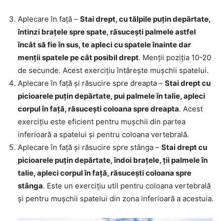
Aplecare în față –
Stai drept, cu tălpile puțin depărtate,
întinzi brațele spre spate, răsucești palmele astfel
încât să fie în sus, te apleci cu spatele înainte dar
menții spatele pe cât posibil drept
. Menții poziția 10-20
de secunde. Acest exercițiu întărește mușchii spatelui.
Aplecare în față și răsucire spre dreapta –
Stai drept cu
picioarele puțin depărtate, pui palmele în talie, apleci
corpul în față, răsucești coloana spre dreapta
. Acest
exercițiu este eficient pentru mușchii din partea
inferioară a spatelui și pentru coloana vertebrală.
Aplecare în față și răsucire spre stânga –
Stai drept cu
picioarele puțin depărtate, îndoi brațele, ții palmele în
talie, apleci corpul în față, răsucești coloana spre
stânga
. Este un exercițiu util pentru coloana vertebrală
și pentru mușchii spatelui din zona inferioară a acestuia.