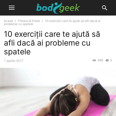
Acasă
Fitness & Diete
10 exerciții care te ajută să afli dacă ai
probleme cu spatele
10 exerciții care te ajută să
afli dacă ai probleme cu
spatele
496
0
7 aprilie 2017