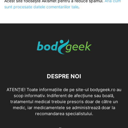
Acest site folosește Akismet pentru a reduce spamul.
Află cum
sunt procesate datele comentariilor tale
.
DESPRE NOI
ATENȚIE! Toate informațiile de pe site-ul bodygeek.ro au
scop informativ. Indiferent de afecțiune sau boală,
tratamentul medical trebuie prescris doar de către un
medic, iar medicamentele se administrează doar la
recomandarea specialistului.