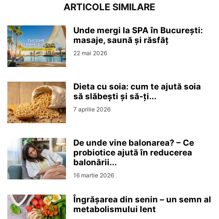
ARTICOLE SIMILARE
Unde mergi la SPA în București:
masaje, saună și răsfăț
22 mai 2026
Dieta cu soia: cum te ajută soia
să slăbești și să-ți...
7 aprilie 2026
De unde vine balonarea? – Ce
probiotice ajută în reducerea
balonării...
16 martie 2026
Îngrășarea din senin – un semn al
metabolismului lent