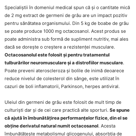
Specialiștii în domeniul medical spun că și o cantitate mică
de 2 mg extract de germeni de grâu are un impact pozitiv
pentru sănătatea organismului. Din 5 kg de boabe de grâu
se poate produce 1000 mg octacosanol. Acest produs se
poate administra sub formă de supliment nutritiv, mai ales
dacă se dorește o creștere a rezistenței musculare.
Octacosanolul este folosit și pentru tratamentul
tulburărilor neuromusculare și a distrofiilor musculare
.
Poate preveni ateroscleroza și bolile de inimă deoarece
reduce nivelul de colesterol din sânge, este utilizat în
cazuri de boli inflamatorii, Parkinson, herpes antiviral.
Uleiul din germeni de grâu este folosit de mult timp de
culturiști dar și de cei care practică alte sporturi.
Se spune
că ajută în îmbunătățirea performanțelor fizice, din el se
obține derivatul natural numit octacosanol
. Acesta
îmbunătățește metabolismul glicogenului, absorbția de