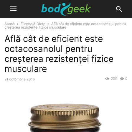
Acasă
Fitness & Diete
Află cât de eficient este octacosanolul pentru
creșterea rezistenței fizice musculare
Află cât de eficient este
octacosanolul pentru
creșterea rezistenței fizice
musculare
209
0
21 octombrie 2016