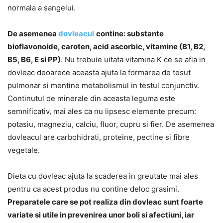
normala a sangelui.
De asemenea
dovleacul
contine: substante
bioflavonoide, caroten, acid ascorbic, vitamine (B1, B2,
B5, B6, E si PP)
. Nu trebuie uitata vitamina K ce se afla in
dovleac deoarece aceasta ajuta la formarea de tesut
pulmonar si mentine metabolismul in testul conjunctiv.
Continutul de minerale din aceasta leguma este
semnificativ, mai ales ca nu lipsesc elemente precum:
potasiu, magneziu, calciu, fluor, cupru si fier. De asemenea
dovleacul are carbohidrati, proteine, pectine si fibre
vegetale.
Dieta cu dovleac ajuta la scaderea in greutate mai ales
pentru ca acest produs nu contine deloc grasimi.
Preparatele care se pot realiza din dovleac sunt foarte
variate si utile in prevenirea unor boli si afectiuni, iar