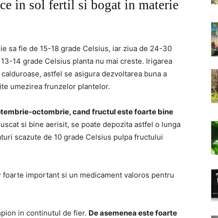
e in sol fertil si bogat in materie
e sa fie de 15-18 grade Celsius, iar ziua de 24-30
13-14 grade Celsius planta nu mai creste. Irigarea
e calduroase, astfel se asigura dezvoltarea buna a
vite umezirea frunzelor plantelor.
eptembrie-octombrie, cand fructul este foarte bine
 uscat si bine aerisit, se poate depozita astfel o lunga
turi scazute de 10 grade Celsius pulpa fructului
v
foarte important si un medicament valoros pentru
ion in continutul de fier.
De asemenea este foarte