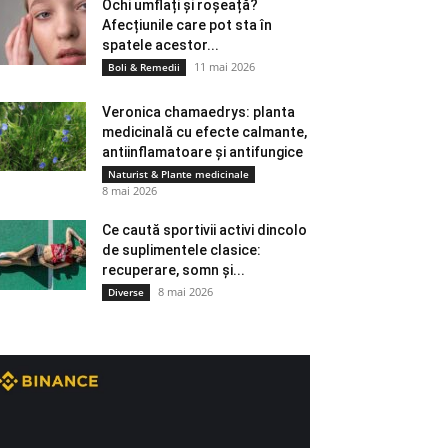
Ochi umflați și roșeață?
Afecțiunile care pot sta în
spatele acestor...
11 mai 2026
Boli & Remedii
Veronica chamaedrys: planta
medicinală cu efecte calmante,
antiinflamatoare și antifungice
Naturist & Plante medicinale
8 mai 2026
Ce caută sportivii activi dincolo
de suplimentele clasice:
recuperare, somn și...
8 mai 2026
Diverse