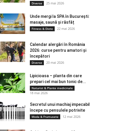
25 mai 2026
Diverse
Unde mergi la SPA în București:
masaje, saună și răsfăț
22 mai 2026
Fitness & Diete
Calendar alergări în România
2026: curse pentru amatori și
începători
20 mai 2026
Diverse
Lipicioasa – planta din care
prepari cel mai bun tonic de...
Naturist & Plante medicinale
18 mai 2026
Secretul unui machiaj impecabil
începe cu pensulele potrivite
12 mai 2026
Moda & Frumusete