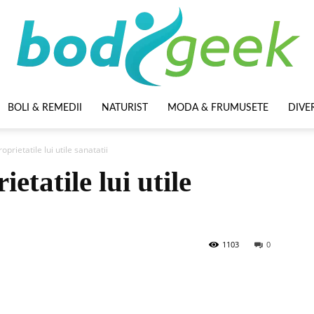
BOLI & REMEDII
NATURIST
MODA & FRUMUSETE
DIVE
BodyGeek
oprietatile lui utile sanatatii
etatile lui utile
1103
0