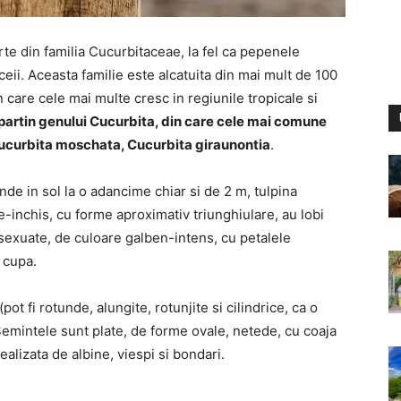
rte din familia Cucurbitaceae, la fel ca pepenele
eii. Aceasta familie este alcatuita din mai mult de 100
n care cele mai multe cresc in regiunile tropicale si
apartin genului Cucurbita, din care cele mai comune
ucurbita moschata, Cucurbita giraunontia
.
de in sol la o adancime chiar si de 2 m, tulpina
e-inchis, cu forme aproximativ triunghiulare, au lobi
unisexuate, de culoare galben-intens, cu petalele
e cupa.
pot fi rotunde, alungite, rotunjite si cilindrice, ca o
Semintele sunt plate, de forme ovale, netede, cu coaja
realizata de albine, viespi si bondari.