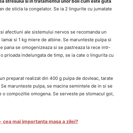
a stresului si in tratamentul unor boli cum este guta
an de sticla la congelator. Se ia 2 lingurite cu jumatate
si afectiuni ale sistemului nervos se recomanda un
 lamai si 1 kg miere de albine. Se marunteste pulpa si
e pana se omogenizeaza si se pastreaza la rece intr-
o prioada indelungata de timp, se ia cate o lingurita cu
 un preparat realizat din 400 g pulpa de dovleac, tarate
l. Se marunteste pulpa, se macina semintele de in si se
e o compozitie omogena. Se serveste pe stomacul gol,
 cea mai importanta masa a zilei?