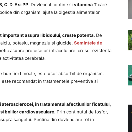
, C, D, E si PP
. Dovleacul contine si
vitamina T
care
olice din organism, ajuta la digestia alimentelor
.
ct important asupra libidoului, creste potenta
. De
lciu, potasiu, magneziu si glucide.
Semintele de
nefic asupra proceselor intracelulare, cresc rezistenta
 activitatea cerebrala.
te bun fiert moale, este usor absorbit de organism.
ne este recomandat in tratamentele preventive si
aterosclerozei, in tratamentul afectiunilor ficatului,
 si bolilor cardiovasculare
. Prin continutul de fosfor,
 asupra sangelui. Pectina din dovleac are rol in