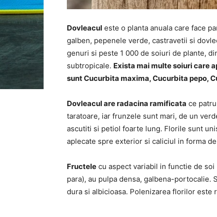
Dovleacul
este o planta anuala care face pa
galben, pepenele verde, castravetii si dovlec
genuri si peste 1 000 de soiuri de plante, di
subtropicale.
Exista mai multe soiuri care 
sunt Cucurbita maxima, Cucurbita pepo, C
Dovleacul are radacina ramificata
ce patrun
taratoare, iar frunzele sunt mari, de un verd
ascutiti si petiol foarte lung. Florile sunt 
aplecate spre exterior si caliciul in forma d
Fructele
cu aspect variabil in functie de soi (
para), au pulpa densa, galbena-portocalie. 
dura si albicioasa. Polenizarea florilor este 