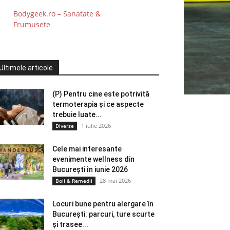
Bodygeek.ro – Sanatate &
Frumusete
Ultimele articole
(P) Pentru cine este potrivită
termoterapia și ce aspecte
trebuie luate...
1 iulie 2026
Diverse
Cele mai interesante
evenimente wellness din
București în iunie 2026
28 mai 2026
Boli & Remedii
Locuri bune pentru alergare în
București: parcuri, ture scurte
și trasee...