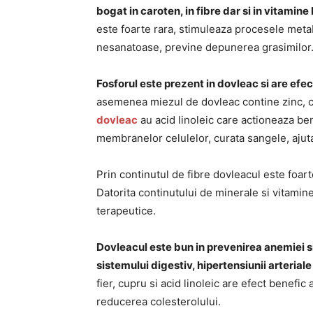
bogat in caroten, in fibre dar si in vitamine B
este foarte rara, stimuleaza procesele metab
nesanatoase, previne depunerea grasimilor
Fosforul este prezent in dovleac si are efe
asemenea miezul de dovleac contine zinc, ca
dovleac
au acid linoleic care actioneaza be
membranelor celulelor, curata sangele, ajuta
Prin continutul de fibre dovleacul este foar
Datorita continutului de minerale si vitami
terapeutice.
Dovleacul este bun in prevenirea anemiei si 
sistemului digestiv, hipertensiunii arteriale
fier, cupru si acid linoleic are efect benefic
reducerea colesterolului.