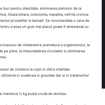
 bun pentru obezitate, eliminarea pietrelor de la
ice, litiaza biliara, colecistita, hepatita, nefrita cronica
mentul prostatitei la barbati. Se recomandata o cana de
Pentru a avea un gust mai placut poate fi amestecat cu
procesului de imbatranire prematura a organismului, la
e pe piele, la imbunatatirea circulatiei si eliminarea
emei.
esul de crestere la copii si ofera vitalitate
 eficienta in scaderea in greutate dar si in tratamentul
se mananca ½ kg pulpa cruda de dovleac.