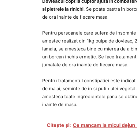
Dovleacul copt la cuptor ajuta in combatere
si pietrele la rinichi
. Se poate pastra in borc
de ora inainte de fiecare masa.
Pentru persoanele care sufera de insomnie 
amestec realizat din 1kg pulpa de dovleac, 2
lamaia, se amesteca bine cu mierea de albin
un borcan inchis ermetic. Se face tratament 
jumatate de ora inainte de fiecare masa.
Pentru tratamentul constipatiei este indicat
de malai, seminte de in si putin ulei vegeta
amesteca toate ingredientele pana se obtin
inainte de masa.
Citește și:
Ce mancam la micul dejun -