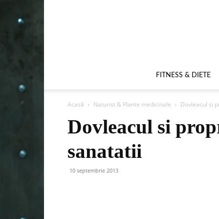
FITNESS & DIETE
Acasă
Naturist & Plante medicinale
Dovleacul si pr
Dovleacul si propri
sanatatii
10 septembrie 2013