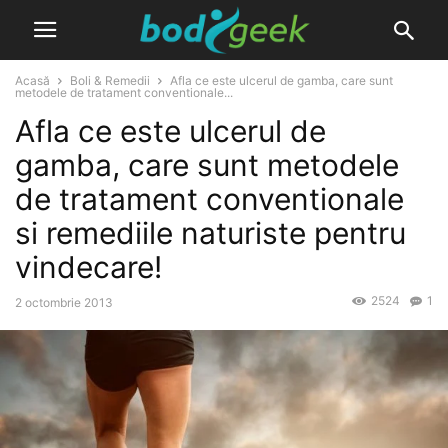
Acasă
Boli & Remedii
Afla ce este ulcerul de gamba, care sunt
metodele de tratament conventionale...
Afla ce este ulcerul de
gamba, care sunt metodele
de tratament conventionale
si remediile naturiste pentru
vindecare!
2524
1
2 octombrie 2013