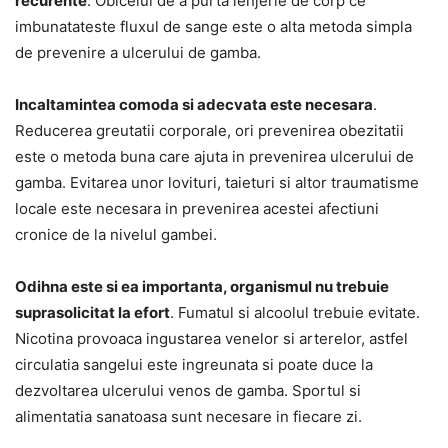
recurente
. Obiceiul de a purta lenjerie de corp ce
imbunatateste fluxul de sange este o alta metoda simpla
de prevenire a ulcerului de gamba.
Incaltamintea comoda si adecvata este necesara
.
Reducerea greutatii corporale, ori prevenirea obezitatii
este o metoda buna care ajuta in prevenirea ulcerului de
gamba. Evitarea unor lovituri, taieturi si altor traumatisme
locale este necesara in prevenirea acestei afectiuni
cronice de la nivelul gambei.
Odihna este si ea importanta, organismul nu trebuie
suprasolicitat la efort
. Fumatul si alcoolul trebuie evitate.
Nicotina provoaca ingustarea venelor si arterelor, astfel
circulatia sangelui este ingreunata si poate duce la
dezvoltarea ulcerului venos de gamba. Sportul si
alimentatia sanatoasa sunt necesare in fiecare zi.