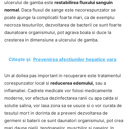
ulcerului de gamba este
restabilirea fluxului sanguin
normal
. Daca fluxul de sange este necorespunzator se
poate ajunge la complicatii foarte mari, ca de exemplu:
necroza tesuturilor, dezvoltarea de bacterii ce sunt foarte
daunatoare organismului, pot agrava boala si duce la
cresterea in dimensiune a ulcerului de gamba.
Citește și:
Prevenirea afectiunilor hepatice vara
Un al doilea pas important in recuperare este tratamentul
corespunzator local si
reducerea edemului,
sau a
inflamatiei. Cadrele medicale vor folosi medicamente
moderne, vor efectua dezinfectarea ranii cu apa calda si
solutie salina, vor lasa zona sa se usuce si o vor curata de
tesutul mort in dorinta de a preveni dezvoltarea de
germeni si baterii ce sunt daunatori organismului, pot crea
mari daune pielii, tendoanelor, muschilor si oaselor. In