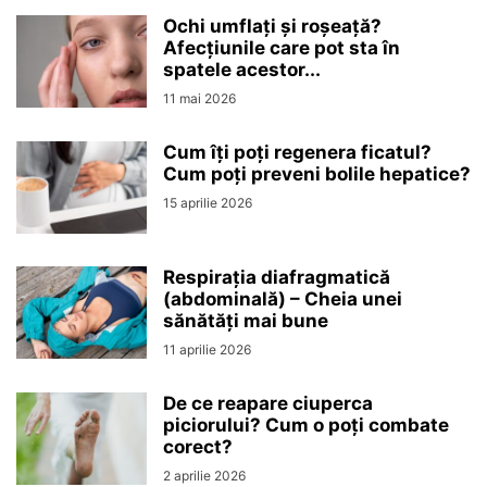
Ochi umflați și roșeață?
Afecțiunile care pot sta în
spatele acestor...
11 mai 2026
Cum îți poți regenera ficatul?
Cum poți preveni bolile hepatice?
15 aprilie 2026
Respirația diafragmatică
(abdominală) – Cheia unei
sănătăți mai bune
11 aprilie 2026
De ce reapare ciuperca
piciorului? Cum o poți combate
corect?
2 aprilie 2026