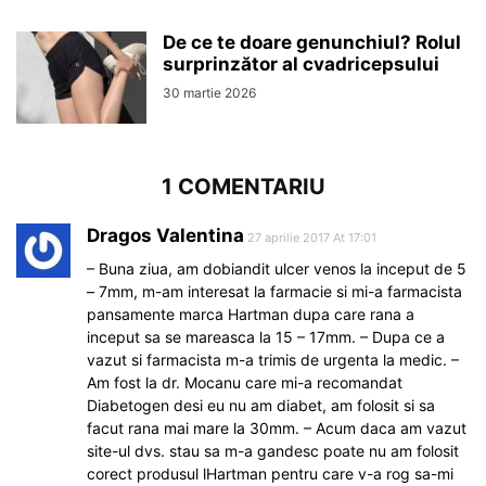
De ce te doare genunchiul? Rolul
surprinzător al cvadricepsului
30 martie 2026
1 COMENTARIU
Dragos Valentina
27 aprilie 2017 At 17:01
– Buna ziua, am dobiandit ulcer venos la inceput de 5
– 7mm, m-am interesat la farmacie si mi-a farmacista
pansamente marca Hartman dupa care rana a
inceput sa se mareasca la 15 – 17mm. – Dupa ce a
vazut si farmacista m-a trimis de urgenta la medic. –
Am fost la dr. Mocanu care mi-a recomandat
Diabetogen desi eu nu am diabet, am folosit si sa
facut rana mai mare la 30mm. – Acum daca am vazut
site-ul dvs. stau sa m-a gandesc poate nu am folosit
corect produsul lHartman pentru care v-a rog sa-mi