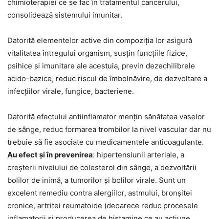
chimioterapiei ce se fac în tratamentul cancerului,
consolidează sistemului imunitar.
Datorită elementelor active din compoziția lor asigură
vitalitatea întregului organism, susțin funcțiile fizice,
psihice și imunitare ale acestuia, previn dezechilibrele
acido-bazice, reduc riscul de îmbolnăvire, de dezvoltare a
infecțiilor virale, fungice, bacteriene.
Datorită efectului antiinflamator mențin sănătatea vaselor
de sânge, reduc formarea trombilor la nivel vascular dar nu
trebuie să fie asociate cu medicamentele anticoagulante.
Au efect și în prevenirea
: hipertensiunii arteriale, a
creșterii nivelului de colesterol din sânge, a dezvoltării
bolilor de inimă, a tumorilor și bolilor virale. Sunt un
excelent remediu contra alergiilor, astmului, bronșitei
cronice, artritei reumatoide (deoarece reduc procesele
inflamatorii și producerea de histamine ce au acțiune