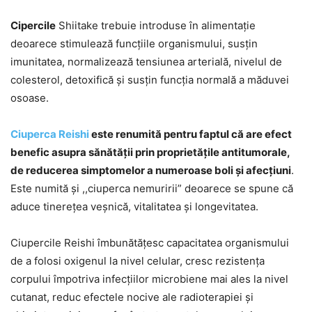
Cipercile
Shiitake trebuie introduse în alimentație
deoarece stimulează funcțiile organismului, susțin
imunitatea, normalizează tensiunea arterială, nivelul de
colesterol, detoxifică și susțin funcția normală a măduvei
osoase.
Ciuperca Reishi
este renumită pentru faptul că are efect
benefic asupra sănătății prin proprietățile antitumorale,
de reducerea simptomelor a numeroase boli și afecțiuni
.
Este numită și ,,ciuperca nemuririi” deoarece se spune că
aduce tinerețea veșnică, vitalitatea și longevitatea.
Ciupercile Reishi îmbunătățesc capacitatea organismului
de a folosi oxigenul la nivel celular, cresc rezistența
corpului împotriva infecțiilor microbiene mai ales la nivel
cutanat, reduc efectele nocive ale radioterapiei și