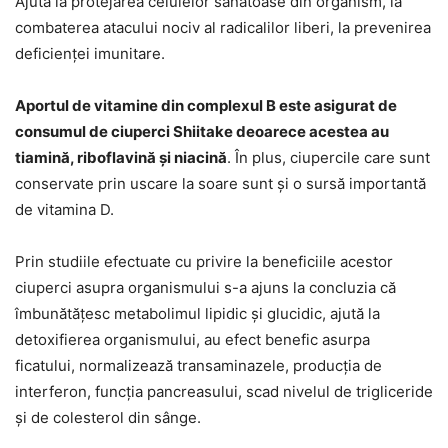
Ajută la protejarea celulelor sănătoase din organism, la
combaterea atacului nociv al radicalilor liberi, la prevenirea
deficienței imunitare.
Aportul de vitamine din complexul B este asigurat de
consumul de ciuperci Shiitake deoarece acestea au
tiamină, riboflavină și niacină
. În plus, ciupercile care sunt
conservate prin uscare la soare sunt și o sursă importantă
de vitamina D.
Prin studiile efectuate cu privire la beneficiile acestor
ciuperci asupra organismului s-a ajuns la concluzia că
îmbunătățesc metabolimul lipidic și glucidic, ajută la
detoxifierea organismului, au efect benefic asurpa
ficatului, normalizează transaminazele, producția de
interferon, funcția pancreasului, scad nivelul de trigliceride
și de colesterol din sânge.