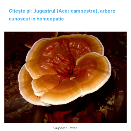
Citește și:
Jugastrul (Acer campestre), arbore
cunoscut in homeopatie
Ciuperca Reishi