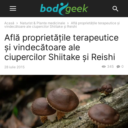
Acasă
Naturist & Plante medicinale
Află proprietățile terapeutice și
vindecătoare ale ciupercilor Shiitake și Reishi
Află proprietățile terapeutice
și vindecătoare ale
ciupercilor Shiitake și Reishi
345
0
28 iulie 2015