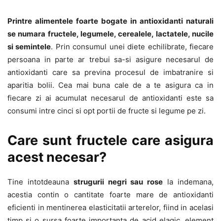
Printre alimentele foarte bogate in antioxidanti naturali
se numara fructele, legumele, cerealele, lactatele, nucile
si semintele
. Prin consumul unei diete echilibrate, fiecare
persoana in parte ar trebui sa-si asigure necesarul de
antioxidanti care sa previna procesul de imbatranire si
aparitia bolii. Cea mai buna cale de a te asigura ca in
fiecare zi ai acumulat necesarul de antioxidanti este sa
consumi intre cinci si opt portii de fructe si legume pe zi.
Care sunt fructele care asigura
acest necesar?
Tine intotdeauna
strugurii negri sau rose
la indemana,
acestia contin o cantitate foarte mare de antioxidanti
eficienti in mentinerea elasticitatii arterelor, fiind in acelasi
timp si o sursa foarte importanta de acid elagic, element