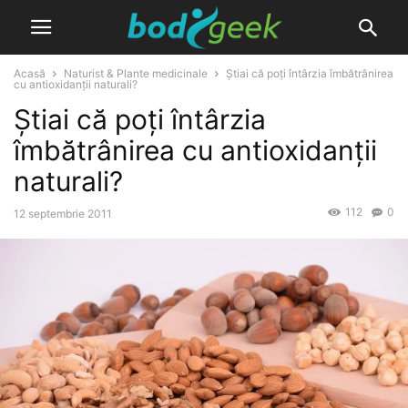
Acasă
Naturist & Plante medicinale
Știai că poți întârzia îmbătrânirea
cu antioxidanții naturali?
Știai că poți întârzia
îmbătrânirea cu antioxidanții
naturali?
112
0
12 septembrie 2011