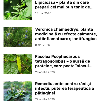
Lipicioasa – planta din care
prepari cel mai bun tonic de...
18 mai 2026
Veronica chamaedrys: planta
medicinală cu efecte calmante,
antiinflamatoare și antifungice
8 mai 2026
Fasolea Psophocarpus
tetragonolobus – o sursă de
proteine, care poate înlocui...
29 aprilie 2026
Remediu antic pentru răni și
infecții: puterea terapeutică a
pătlaginei
27 aprilie 2026