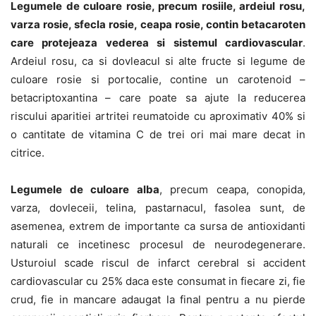
Legumele de culoare rosie, precum rosiile, ardeiul rosu,
varza rosie, sfecla rosie, ceapa rosie, contin betacaroten
care protejeaza vederea si sistemul cardiovascular
.
Ardeiul rosu, ca si dovleacul si alte fructe si legume de
culoare rosie si portocalie, contine un carotenoid –
betacriptoxantina – care poate sa ajute la reducerea
riscului aparitiei artritei reumatoide cu aproximativ 40% si
o cantitate de vitamina C de trei ori mai mare decat in
citrice.
Legumele de culoare alba
, precum ceapa, conopida,
varza, dovleceii, telina, pastarnacul, fasolea sunt, de
asemenea, extrem de importante ca sursa de antioxidanti
naturali ce incetinesc procesul de neurodegenerare.
Usturoiul scade riscul de infarct cerebral si accident
cardiovascular cu 25% daca este consumat in fiecare zi, fie
crud, fie in mancare adaugat la final pentru a nu pierde