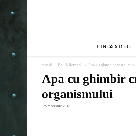
FITNESS & DIETE
Acasă
Boli & Remedii
Apa cu ghimbir crește imuni
Apa cu ghimbir c
organismului
25 februarie 2018