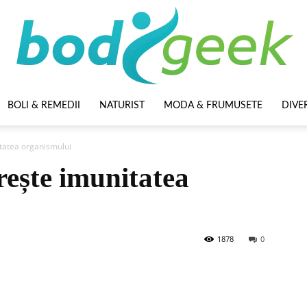
BOLI & REMEDII
NATURIST
MODA & FRUMUSETE
DIVE
BodyGeek
tatea organismului
rește imunitatea
1878
0