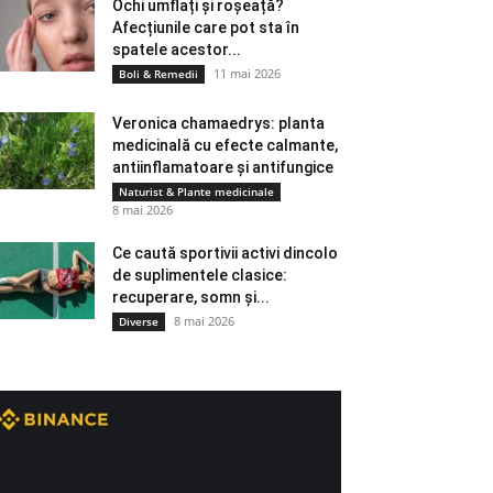
Ochi umflați și roșeață?
Afecțiunile care pot sta în
spatele acestor...
11 mai 2026
Boli & Remedii
Veronica chamaedrys: planta
medicinală cu efecte calmante,
antiinflamatoare și antifungice
Naturist & Plante medicinale
8 mai 2026
Ce caută sportivii activi dincolo
de suplimentele clasice:
recuperare, somn și...
8 mai 2026
Diverse