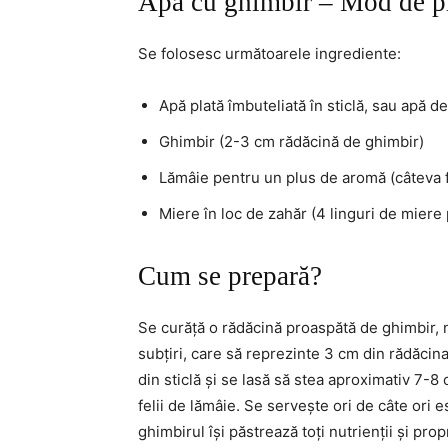
Apa cu ghimbir – Mod de p
Se folosesc următoarele ingrediente:
Apă plată îmbuteliată în sticlă, sau apă de i
Ghimbir (2-3 cm rădăcină de ghimbir)
Lămâie pentru un plus de aromă (câteva f
Miere în loc de zahăr (4 linguri de miere
Cum se prepară?
Se curăță o rădăcină proaspătă de ghimbir, nu
subțiri, care să reprezinte 3 cm din rădăcina
din sticlă și se lasă să stea aproximativ 7-8
felii de lămâie. Se servește ori de câte ori e
ghimbirul își păstrează toți nutrienții și propr