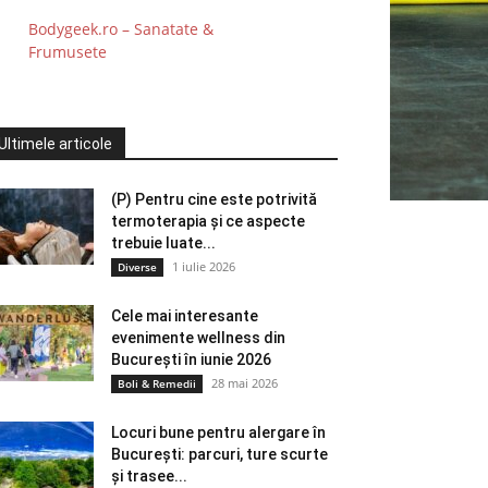
Bodygeek.ro – Sanatate &
Frumusete
Ultimele articole
(P) Pentru cine este potrivită
termoterapia și ce aspecte
trebuie luate...
1 iulie 2026
Diverse
Cele mai interesante
evenimente wellness din
București în iunie 2026
28 mai 2026
Boli & Remedii
Locuri bune pentru alergare în
București: parcuri, ture scurte
și trasee...