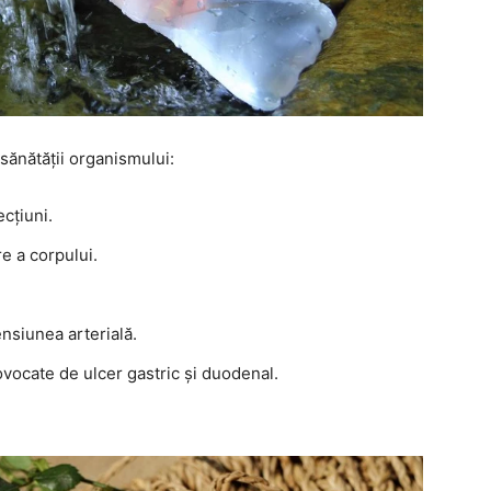
sănătății organismului:
cțiuni.
re a corpului.
nsiunea arterială.
ovocate de ulcer gastric și duodenal.
.