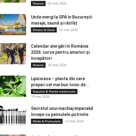
25 mai 2026
Diverse
Unde mergi la SPA în București:
masaje, saună și răsfăț
22 mai 2026
Fitness & Diete
Calendar alergări în România
2026: curse pentru amatori și
începători
20 mai 2026
Diverse
Lipicioasa – planta din care
prepari cel mai bun tonic de...
Naturist & Plante medicinale
18 mai 2026
Secretul unui machiaj impecabil
începe cu pensulele potrivite
12 mai 2026
Moda & Frumusete