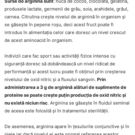
Surse de arginină sunt
: nuca de cocos, ciocolata, gelatina,
produsele lactate, germenii de grâu, soia, arahidele, grâul,
carnea. Citrulina crește nivelul de arginină în organism și
se găsește în pepene roșu, deci acest fruct poate fi
introdus în alimentația celor care doresc un nivel crescut
de acest aminoacid în organism.
Indivizii care fac sport sau activități fizice intense cu
siguranță doresc să dobândească un nivel ridicat de
performanță și acest lucru poate fi obținut prin creșterea
nivelului de oxid nitric și a fluxului sangvin.
Prin
administrarea a 3 g de arginină alături de suplimente de
proteine se poate crește puțin producția de oxid nitric și
nu există niciun risc
. Arginina se găsește în fluidul seminal
de aceea este folosită și în tratamentul sterilității.
De asemenea, arginina apare în țesuturile conjunctive și în
piele iar dacă nivelul ei este normal refacerea acestor