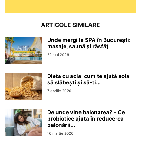
ARTICOLE SIMILARE
Unde mergi la SPA în București:
masaje, saună și răsfăț
22 mai 2026
Dieta cu soia: cum te ajută soia
să slăbești și să-ți...
7 aprilie 2026
De unde vine balonarea? – Ce
probiotice ajută în reducerea
balonării...
16 martie 2026