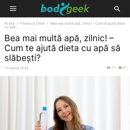
Acasă
Fitness & Diete
Bea mai multă apă, zilnic! – Cum te ajută dieta
cu apă...
Bea mai multă apă, zilnic! –
Cum te ajută dieta cu apă să
slăbești?
11
0
17 martie 2025