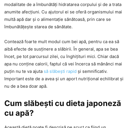
modalitate de a îmbunătăți hidratarea corpului și de a trata
anumite afecțiuni. Cu ajutorul ei se oferă organismului mai
multă apă dar și o alimentație sănătoasă, prin care se
îmbunătățește starea de sănătate.
Contează foarte mult modul cum bei apă, pentru ca ea să
aibă efecte de susținere a slăbirii. În general, apa se bea
încet, pe tot parcursul zilei, cu înghițituri mici. Chiar dacă
apa nu conține calorii, faptul că vei încerca să mănânci mai
puțin nu te va ajuta
să slăbești rapid
și semnificativ.
Important este de a avea și un aport nutrițional echilibrat și
nu de a bea doar apă.
Cum slăbești cu dieta japoneză
cu apă?
Această dietă poate fi descrisă pe scurt ca fiind un