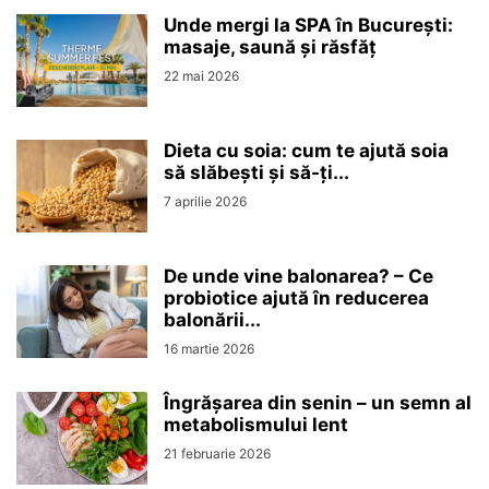
Unde mergi la SPA în București:
masaje, saună și răsfăț
22 mai 2026
Dieta cu soia: cum te ajută soia
să slăbești și să-ți...
7 aprilie 2026
De unde vine balonarea? – Ce
probiotice ajută în reducerea
balonării...
16 martie 2026
Îngrășarea din senin – un semn al
metabolismului lent
21 februarie 2026