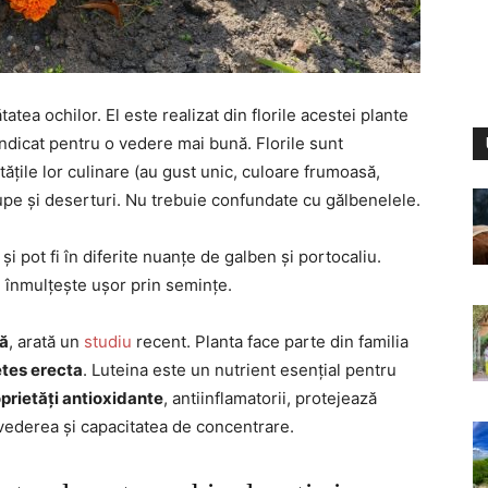
tea ochilor. El este realizat din florile acestei plante
indicat pentru o vedere mai bună. Florile sunt
ățile lor culinare (au gust unic, culoare frumoasă,
 supe și deserturi. Nu trebuie confundate cu gălbenelele.
i pot fi în diferite nuanțe de galben și portocaliu.
e înmulțește ușor prin semințe.
nă
, arată un
studiu
recent. Planta face parte din familia
tes erecta
. Luteina este un nutrient esențial pentru
prietăți antioxidante
, antiinflamatorii, protejează
vederea și capacitatea de concentrare.