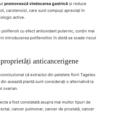
tul
promovează vindecarea gastrică
și reduce
oli, carotenoizi, care sunt compuși apreciați în
ologic active.
 polifenoli cu efect antioxidant puternic, conțin mai
rin introducerea polifenolilor în dietă se scade riscul
 proprietăți anticancerigene
u concluzionat că extractul din petelele florii Tagetes
i din această plantă sunt considerați o alternativă la
l ovarian.
ecta a fost constatată asupra mai multor tipuri de
ectal, cancer pulmonar, cancer de prostată, cancer