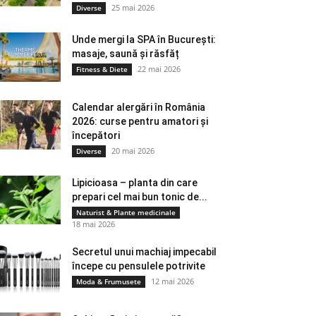
25 mai 2026
Diverse
Unde mergi la SPA în București:
masaje, saună și răsfăț
22 mai 2026
Fitness & Diete
Calendar alergări în România
2026: curse pentru amatori și
începători
20 mai 2026
Diverse
Lipicioasa – planta din care
prepari cel mai bun tonic de...
Naturist & Plante medicinale
18 mai 2026
Secretul unui machiaj impecabil
începe cu pensulele potrivite
12 mai 2026
Moda & Frumusete