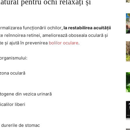
atural pentru ochi relaxați și
rmalizarea funcționării ochilor
, la restabilirea acuității
te reînnoirea retinei, ameliorează oboseala oculară și
te și ajută în prevenirea
bolilor oculare
.
 organismului:
 zona oculară
togene din vezica urinară
alilor liberi
 durerile de stomac