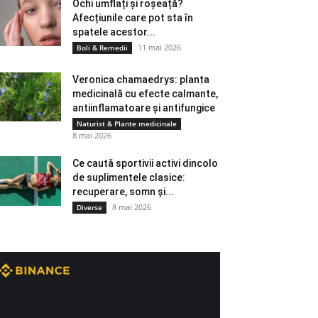
Ochi umflați și roșeață?
Afecțiunile care pot sta în
spatele acestor...
11 mai 2026
Boli & Remedii
Veronica chamaedrys: planta
medicinală cu efecte calmante,
antiinflamatoare și antifungice
Naturist & Plante medicinale
8 mai 2026
Ce caută sportivii activi dincolo
de suplimentele clasice:
recuperare, somn și...
8 mai 2026
Diverse