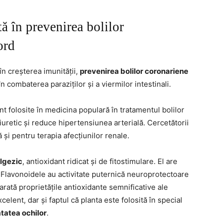
tă în prevenirea bolilor
ord
în creșterea imunității,
prevenirea bolilor coronariene
în combaterea paraziților și a viermilor intestinali.
unt folosite în medicina populară în tratamentul bolilor
iuretic și reduce hipertensiunea arterială. Cercetătorii
și pentru terapia afecțiunilor renale.
lgezic
, antioxidant ridicat și de fitostimulare. El are
. Flavonoidele au activitate puternică neuroprotectoare
 arată proprietățile antioxidante semnificative ale
celent, dar și faptul că planta este folosită în special
ătatea ochilor
.