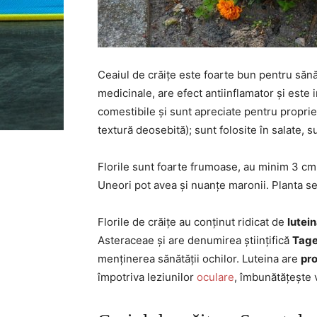
Ceaiul de crăițe este foarte bun pentru sănăta
medicinale, are efect antiinflamator și este 
comestibile și sunt apreciate pentru propriet
textură deosebită); sunt folosite în salate,
Florile sunt foarte frumoase, au minim 3 cm ș
Uneori pot avea și nuanțe maronii. Planta s
Florile de crăițe au conținut ridicat de
lutei
Asteraceae și are denumirea științifică
Tage
menținerea sănătății ochilor. Luteina are
pro
împotriva leziunilor
oculare
, îmbunătățește 