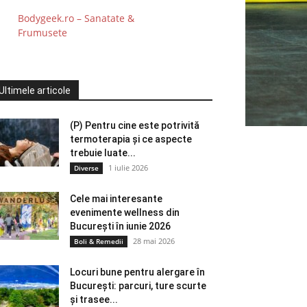
Bodygeek.ro – Sanatate &
Frumusete
Ultimele articole
(P) Pentru cine este potrivită
termoterapia și ce aspecte
trebuie luate...
1 iulie 2026
Diverse
Cele mai interesante
evenimente wellness din
București în iunie 2026
28 mai 2026
Boli & Remedii
Locuri bune pentru alergare în
București: parcuri, ture scurte
și trasee...