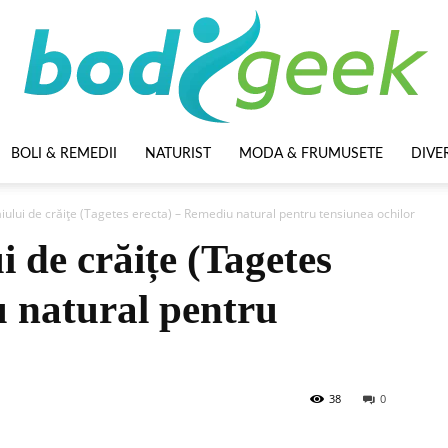
BOLI & REMEDII
NATURIST
MODA & FRUMUSETE
DIVE
BodyGeek
aiului de crăițe (Tagetes erecta) – Remediu natural pentru tensiunea ochilor
ui de crăițe (Tagetes
u natural pentru
38
0