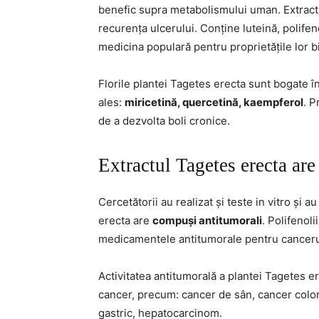
benefic supra metabolismului uman. Extrac
recurența ulcerului. Conține luteină, polifen
medicina populară pentru proprietățile lor bi
Florile plantei Tagetes erecta sunt bogate în
ales:
miricetină, quercetină, kaempferol
. P
de a dezvolta boli cronice.
Extractul Tagetes erecta are
Cercetătorii au realizat și teste in vitro și a
erecta are
compuși antitumorali
. Polifenoli
medicamentele antitumorale pentru canceru
Activitatea antitumorală a plantei Tagetes er
cancer, precum: cancer de sân, cancer color
gastric, hepatocarcinom.