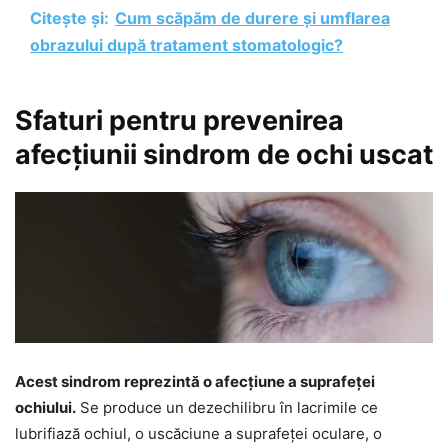
Citește și:
Cum scăpăm de durere şi umflarea
obrazului după tratament stomatologic?
Sfaturi pentru prevenirea
afecțiunii sindrom de ochi uscat
Acest sindrom reprezintă o afecțiune a suprafeței
ochiului.
Se produce un dezechilibru în lacrimile ce
lubrifiază ochiul, o uscăciune a suprafeței oculare, o