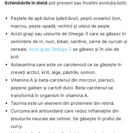
Schimbările în dietă
pot preveni sau încetini evoluția bolii:
Peștele de apă dulce (păstrăvul), peștii oceanici (ton,
macrou, pește-spadă, rechin) și uleiul de pește.
Acizii grași sau uleiurile de Omega-3 care se găsesc în
semințele de in, nuci, biban, sardine, carne de curcan și
cereale.
Acizi grași Omega-3
se găsesc și în ulei de
krill.
Astaxantina care este un carotenoid ce se găsește în
creveți arctici, krill, alge, păstrăv, somon.
Vitamina A și beta-carotenul din morcovi, piersici,
pepene galben și cartofi dulci. Beta-carotenul se
transformă în organism în vitamina A.
Taurina este un element din proteinele din retină.
Curcuma are antioxidanți care reduc inflamațiile din
țesuturile neurale ale retinei. Se găsește în praful de
curry.