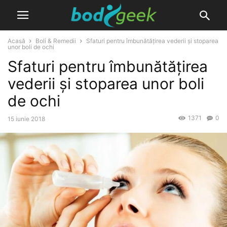
Acasă
Boli & Remedii
Sfaturi pentru îmbunătățirea vederii și stoparea
unor boli de ochi
Sfaturi pentru îmbunătățirea
vederii și stoparea unor boli
de ochi
1371
0
15 iunie 2018