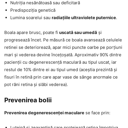
Nutriția nesănătoasă sau deficitară
Predispoziția genetică
Lumina soarelui sau
radiațiile ultraviolete puternice
.
Boala apare brusc, poate fi
uscată sau umedă
și
progresează încet. Pe măsură ce boala avansează celulele
retinei se deteriorează, apar mici puncte oarbe pe porțiuni
mari și vederea devine încețoșată. Aproximativ 90% dintre
pacienții cu degenerescență maculară au tipul uscat, iar
restul de 10% dintre ei au tipul umed (aceștia prezintă și
fisuri în retină prin care apar vase de sânge anormale ce
pot răni retina și slăbi vederea).
Prevenirea bolii
Prevenirea degenerescenței maculare
se face prin:
Luteină și zeaxantină care protejează retina împotriva