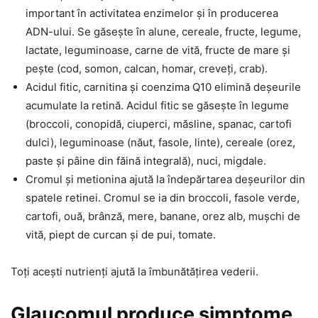
important în activitatea enzimelor și în producerea
ADN-ului. Se găsește în alune, cereale, fructe, legume,
lactate, leguminoase, carne de vită, fructe de mare și
pește (cod, somon, calcan, homar, creveți, crab).
Acidul fitic, carnitina și coenzima Q10 elimină deșeurile
acumulate la retină. Acidul fitic se găsește în legume
(broccoli, conopidă, ciuperci, măsline, spanac, cartofi
dulci), leguminoase (năut, fasole, linte), cereale (orez,
paste și pâine din făină integrală), nuci, migdale.
Cromul și metionina ajută la îndepărtarea deșeurilor din
spatele retinei. Cromul se ia din broccoli, fasole verde,
cartofi, ouă, brânză, mere, banane, orez alb, mușchi de
vită, piept de curcan și de pui, tomate.
Toți acești nutrienți ajută la îmbunătățirea vederii.
Glaucomul produce simptome