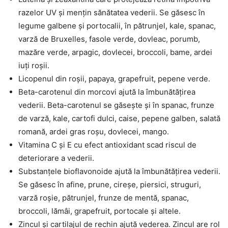
razelor UV și mențin sănătatea vederii. Se găsesc în
legume galbene și portocalii, în pătrunjel, kale, spanac,
varză de Bruxelles, fasole verde, dovleac, porumb,
mazăre verde, arpagic, dovlecei, broccoli, bame, ardei
iuți roșii.
Licopenul din roșii, papaya, grapefruit, pepene verde.
Beta-carotenul din morcovi ajută la îmbunătățirea
vederii. Beta-carotenul se găsește și în spanac, frunze
de varză, kale, cartofi dulci, caise, pepene galben, salată
romană, ardei gras roșu, dovlecei, mango.
Vitamina C și E cu efect antioxidant scad riscul de
deteriorare a vederii.
Substanțele bioflavonoide ajută la îmbunătățirea vederii.
Se găsesc în afine, prune, cireșe, piersici, struguri,
varză roșie, pătrunjel, frunze de mentă, spanac,
broccoli, lămâi, grapefruit, portocale și altele.
Zincul și cartilajul de rechin ajută vederea. Zincul are rol