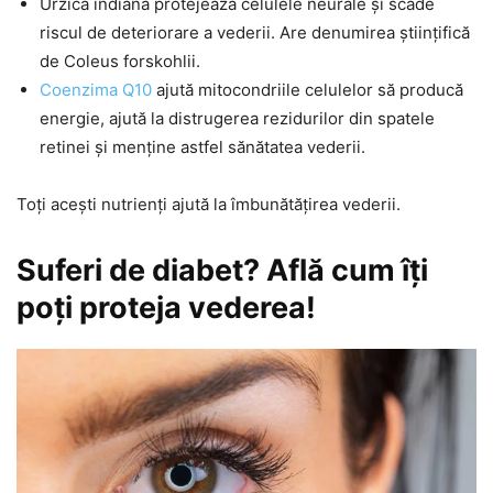
Urzica indiană protejează celulele neurale și scade
riscul de deteriorare a vederii. Are denumirea științifică
de Coleus forskohlii.
Coenzima Q10
ajută mitocondriile celulelor să producă
energie, ajută la distrugerea rezidurilor din spatele
retinei și menține astfel sănătatea vederii.
Toți acești nutrienți ajută la îmbunătățirea vederii.
Suferi de diabet? Află cum îți
poți proteja vederea!