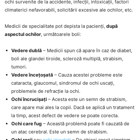
ochi survenite de la accidente, infecții, intoxicații, factori
climaterici nefavorabili, solicitării excesive ale ochilor, etc.
Medicii de specialitate pot depista la pacienți,
după
aspectul ochilor
, următoarele boli:
Vedere dublă
– Medicii spun că apare în caz de diabet,
boli ale glandei tiroide, scleroză multiplă, strabism,
tumori.
Vedere încețoșată
– Cauza acestei probleme este
cataracta, glaucomul, sindromul de ochi uscați,
problemele de refracție la ochi.
Ochi încrucișați
– Acesta este un semn de strabism,
care apare mai ales la copii. Dacă se aplică un tratament
la timp, acest defect de vedere se poate corecta.
Ochi care fug
– Această problemă poate fi cauzată de
un atac cerebral. Este un semn de strabism.
Ochi roșii
sau
ochi injectați
– De obicei acest simptom