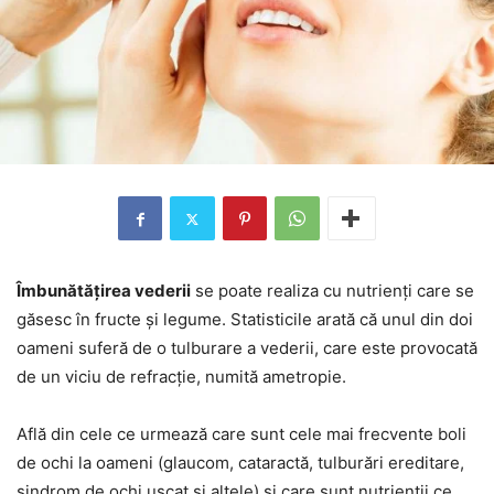
Îmbunătățirea vederii
se poate realiza cu nutrienți care se
găsesc în fructe și legume. Statisticile arată că unul din doi
oameni suferă de o tulburare a vederii, care este provocată
de un viciu de refracție, numită ametropie.
Află din cele ce urmează care sunt cele mai frecvente boli
de ochi la oameni (glaucom, cataractă, tulburări ereditare,
sindrom de ochi uscat și altele) și care sunt nutrienții ce