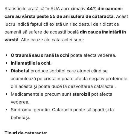
Statisticile arată că în SUA aproximativ
44% din oamenii
care au vârsta peste 55 de ani suferă de cataractă
. Acest
lucru indică faptul că există un risc destul de ridicat ca
oamenii să sufere de această boală
din cauza înaintării în
vârstă
. Alte cauze ale cataractei sunt:
O traumă sau o rană la ochi
poate afecta vederea.
Inflamațiile la ochi.
Diabetul
produce sorbitol care atunci când se
acumulează pe cristalin poate afecta negativ proteinele
din acesta și poate duce la dezvoltarea cataractei.
Medicamentele precum sunt
steroizii
pot afecta
vederea.
Sindromul genetic. Cataracta poate să apară și la
bebeluși.
Tipuri de cataracte: