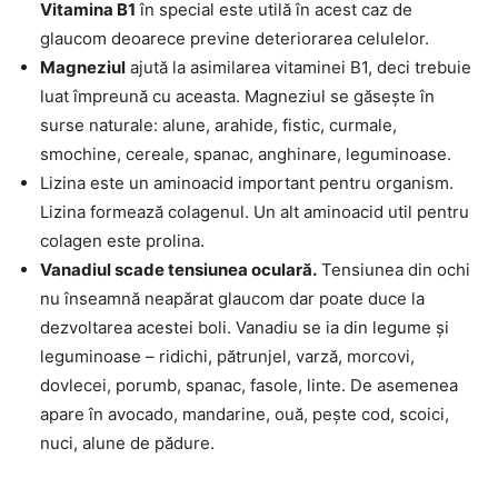
Vitamina B1
în special este utilă în acest caz de
glaucom deoarece previne deteriorarea celulelor.
Magneziul
ajută la asimilarea vitaminei B1, deci trebuie
luat împreună cu aceasta. Magneziul se găsește în
surse naturale: alune, arahide, fistic, curmale,
smochine, cereale, spanac, anghinare, leguminoase.
Lizina este un aminoacid important pentru organism.
Lizina formează colagenul. Un alt aminoacid util pentru
colagen este prolina.
Vanadiul scade tensiunea oculară.
Tensiunea din ochi
nu înseamnă neapărat glaucom dar poate duce la
dezvoltarea acestei boli. Vanadiu se ia din legume și
leguminoase – ridichi, pătrunjel, varză, morcovi,
dovlecei, porumb, spanac, fasole, linte. De asemenea
apare în avocado, mandarine, ouă, pește cod, scoici,
nuci, alune de pădure.