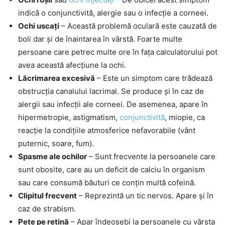
indică o conjunctivită, alergie sau o infecție a corneei.
Ochi uscați
– Această problemă oculară este cauzată de
boli dar și de înaintarea în vârstă. Foarte multe
persoane care petrec multe ore în fața calculatorului pot
avea această afecțiune la ochi.
Lăcrimarea excesivă
– Este un simptom care trădează
obstrucția canalului lacrimal. Se produce și în caz de
alergii sau infecții ale corneei. De asemenea, apare în
hipermetropie, astigmatism,
conjunctivită
, miopie, ca
reacție la condițiile atmosferice nefavorabile (vânt
puternic, soare, fum).
Spasme ale ochilor
– Sunt frecvente la persoanele care
sunt obosite, care au un deficit de calciu în organism
sau care consumă băuturi ce conțin multă cofeină.
Clipitul frecvent
– Reprezintă un tic nervos. Apare și în
caz de strabism.
Pete pe retină
– Apar îndeosebi la persoanele cu vârsta