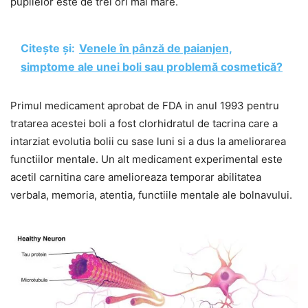
pupilelor este de trei ori mai mare.
Citește și:
Venele în pânză de paianjen,
simptome ale unei boli sau problemă cosmetică?
Primul medicament aprobat de FDA in anul 1993 pentru
tratarea acestei boli a fost clorhidratul de tacrina care a
intarziat evolutia bolii cu sase luni si a dus la ameliorarea
functiilor mentale. Un alt medicament experimental este
acetil carnitina care amelioreaza temporar abilitatea
verbala, memoria, atentia, functiile mentale ale bolnavului.