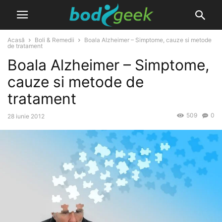
Acasă
Boli & Remedii
Boala Alzheimer – Simptome, cauze si metode
de tratament
Boala Alzheimer – Simptome,
cauze si metode de
tratament
509
0
28 iunie 2012