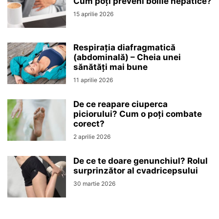
Cum poți preveni bolile hepatice?
15 aprilie 2026
Respirația diafragmatică
(abdominală) – Cheia unei
sănătăți mai bune
11 aprilie 2026
De ce reapare ciuperca
piciorului? Cum o poți combate
corect?
2 aprilie 2026
De ce te doare genunchiul? Rolul
surprinzător al cvadricepsului
30 martie 2026