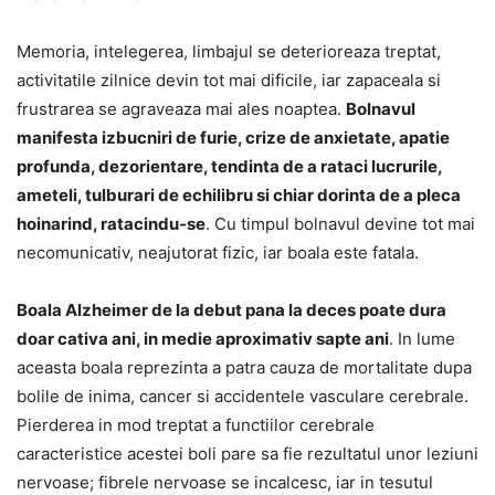
Memoria, intelegerea, limbajul se deterioreaza treptat,
activitatile zilnice devin tot mai dificile, iar zapaceala si
frustrarea se agraveaza mai ales noaptea.
Bolnavul
manifesta izbucniri de furie, crize de anxietate, apatie
profunda, dezorientare, tendinta de a rataci lucrurile,
ameteli, tulburari de echilibru si chiar dorinta de a pleca
hoinarind, ratacindu-se
. Cu timpul bolnavul devine tot mai
necomunicativ, neajutorat fizic, iar boala este fatala.
Boala Alzheimer de la debut pana la deces poate dura
doar cativa ani, in medie aproximativ sapte ani
. In lume
aceasta boala reprezinta a patra cauza de mortalitate dupa
bolile de inima, cancer si accidentele vasculare cerebrale.
Pierderea in mod treptat a functiilor cerebrale
caracteristice acestei boli pare sa fie rezultatul unor leziuni
nervoase; fibrele nervoase se incalcesc, iar in tesutul