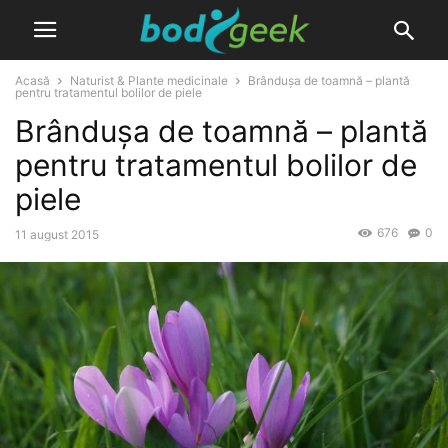
Acasă
Naturist & Plante medicinale
Brândușa de toamnă – plantă
pentru tratamentul bolilor de piele
Brândușa de toamnă – plantă
pentru tratamentul bolilor de
piele
676
0
11 august 2015