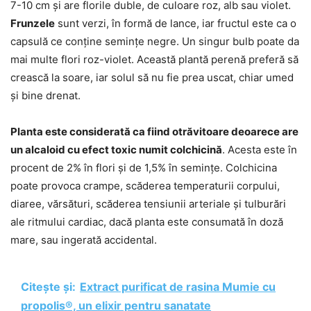
7-10 cm și are florile duble, de culoare roz, alb sau violet.
Frunzele
sunt verzi, în formă de lance, iar fructul este ca o
capsulă ce conține semințe negre. Un singur bulb poate da
mai multe flori roz-violet. Această plantă perenă preferă să
crească la soare, iar solul să nu fie prea uscat, chiar umed
și bine drenat.
Planta este considerată ca fiind otrăvitoare deoarece are
un alcaloid cu efect toxic numit colchicină
. Acesta este în
procent de 2% în flori și de 1,5% în semințe. Colchicina
poate provoca crampe, scăderea temperaturii corpului,
diaree, vărsături, scăderea tensiunii arteriale și tulburări
ale ritmului cardiac, dacă planta este consumată în doză
mare, sau ingerată accidental.
Citește și:
Extract purificat de rasina Mumie cu
propolis®, un elixir pentru sanatate