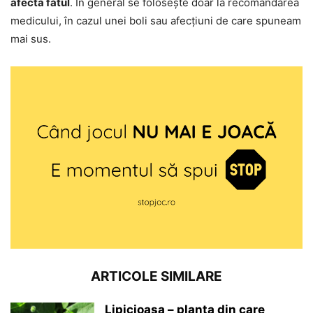
afecta fătul
. În general se folosește doar la recomandarea
medicului, în cazul unei boli sau afecțiuni de care spuneam
mai sus.
ARTICOLE SIMILARE
Lipicioasa – planta din care