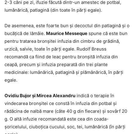
2-3 căni pe zi, ifuzie făcută dintr-un amestec de potbal,
lumânărică, patlagină (din toate în părți egale).
De asemenea, este foarte bun și decoctul din patlagină și o
bucățică de lămâie.
Maurice Messeque
spune că este bun
pentru tratarea bronșitei infuzia din cimbru de grădină,
urzică, salvie, toate în părți egale. Rudolf Breuss
recomandă ca fiind de leac pentru bronșită infuzia din
ceapă, precum și infuzia preparată din trei plante
medicinale: lumânărică, patlagină și plămânărică, în părți
egale.
Ovidiu Bujor și Mircea Alexandru
indică o terapie în
vindecarea bronșitei ce constă în infuzia din potbal și
rădăcina de nalbă mare (câte 40 g din fiecare) și sovârf 20
g. O altă infuzie recomandată este cea din coada-
șoricelului, ciuboțica cucului, soc, tei, lumânărică (în părți