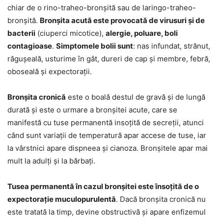
chiar de o rino-traheo-bronșită sau de laringo-traheo-
bronșită.
Bronșita acută este provocată de virusuri și de
bacterii
(ciuperci micotice),
alergie, poluare, boli
contagioase
.
Simptomele bolii sunt
: nas infundat, strănut,
răgușeală, usturime în gât, dureri de cap și membre, febră,
oboseală și expectorații.
Bronșita cronică
este o boală destul de gravă și de lungă
durată și este o urmare a bronșitei acute, care se
manifestă cu tuse permanentă insoțită de secreții, atunci
când sunt variații de temperatură apar accese de tuse, iar
la vârstnici apare dispneea și cianoza. Bronșitele apar mai
mult la adulți și la bărbați.
Tusea permanentă în cazul bronșitei este însoțită de o
expectorație muculopurulentă
. Dacă bronșita cronică nu
este tratată la timp, devine obstructivă și apare enfizemul