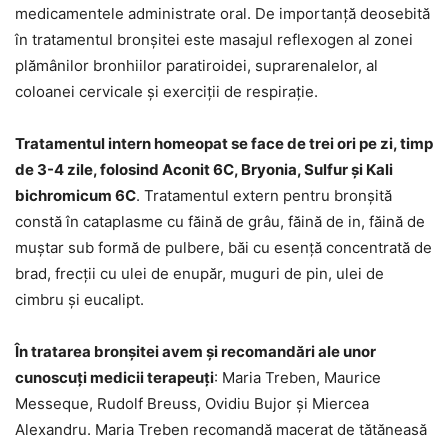
medicamentele administrate oral. De importanță deosebită
în tratamentul bronșitei este masajul reflexogen al zonei
plămânilor bronhiilor paratiroidei, suprarenalelor, al
coloanei cervicale și exerciții de respirație.
Tratamentul intern homeopat se face de trei ori pe zi, timp
de 3-4 zile, folosind Aconit 6C, Bryonia, Sulfur și Kali
bichromicum 6C
. Tratamentul extern pentru bronșită
constă în cataplasme cu făină de grâu, făină de in, făină de
muștar sub formă de pulbere, băi cu esență concentrată de
brad, frecții cu ulei de enupăr, muguri de pin, ulei de
cimbru și eucalipt.
În tratarea bronșitei avem și recomandări ale unor
cunoscuți medicii terapeuți
: Maria Treben, Maurice
Messeque, Rudolf Breuss, Ovidiu Bujor și Miercea
Alexandru. Maria Treben recomandă macerat de tătăneasă