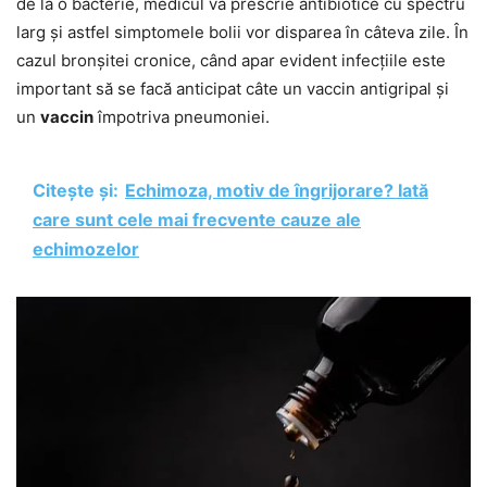
de la o bacterie, medicul va prescrie antibiotice cu spectru
larg și astfel simptomele bolii vor disparea în câteva zile. În
cazul bronșitei cronice, când apar evident infecțiile este
important să se facă anticipat câte un vaccin antigripal și
un
vaccin
împotriva pneumoniei.
Citește și:
Echimoza, motiv de îngrijorare? Iată
care sunt cele mai frecvente cauze ale
echimozelor