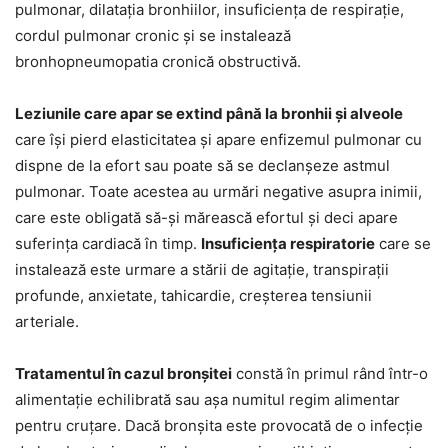
pulmonar, dilatația bronhiilor, insuficiența de respirație,
cordul pulmonar cronic și se instalează
bronhopneumopatia cronică obstructivă.
Leziunile care apar se extind până la bronhii și alveole
care își pierd elasticitatea și apare enfizemul pulmonar cu
dispne de la efort sau poate să se declanșeze astmul
pulmonar. Toate acestea au urmări negative asupra inimii,
care este obligată să-și mărească efortul și deci apare
suferința cardiacă în timp.
Insuficiența respiratorie
care se
instalează este urmare a stării de agitație, transpirații
profunde, anxietate, tahicardie, creșterea tensiunii
arteriale.
Tratamentul în cazul bronșitei
constă în primul rând într-o
alimentație echilibrată sau așa numitul regim alimentar
pentru cruțare. Dacă bronșita este provocată de o infecție