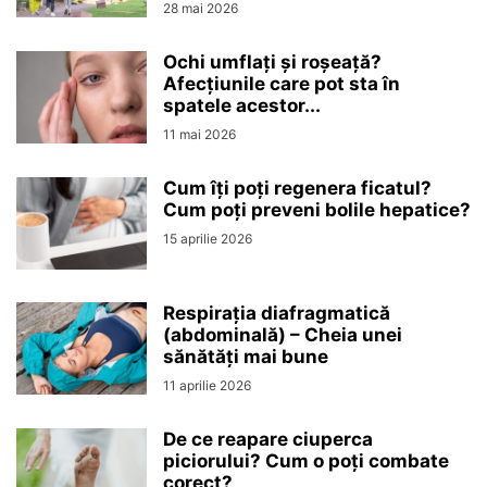
28 mai 2026
Ochi umflați și roșeață?
Afecțiunile care pot sta în
spatele acestor...
11 mai 2026
Cum îți poți regenera ficatul?
Cum poți preveni bolile hepatice?
15 aprilie 2026
Respirația diafragmatică
(abdominală) – Cheia unei
sănătăți mai bune
11 aprilie 2026
De ce reapare ciuperca
piciorului? Cum o poți combate
corect?