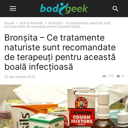
Acasă
Boli & Remedii
Bronșita – Ce tratamente naturiste sunt
recomandate de terapeuți pentru această boală...
Bronșita – Ce tratamente
naturiste sunt recomandate
de terapeuți pentru această
boală infecțioasă
777
0
20 decembrie 2016