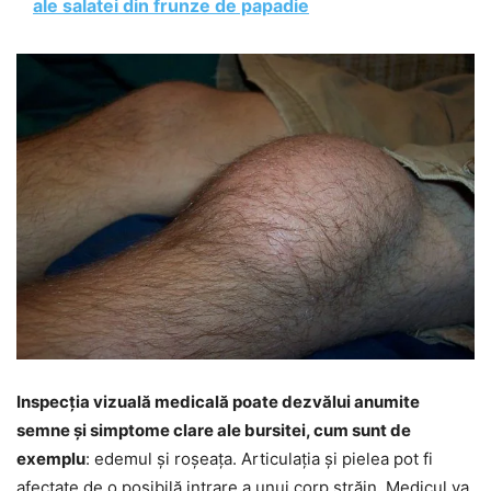
ale salatei din frunze de papadie
Inspecția vizuală medicală poate dezvălui anumite
semne și simptome clare ale bursitei, cum sunt de
exemplu
: edemul și roșeața. Articulația și pielea pot fi
afectate de o posibilă intrare a unui corp străin. Medicul va