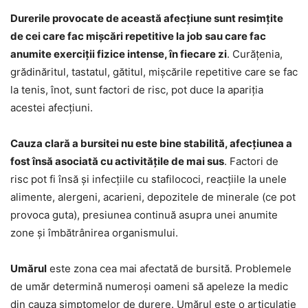
Durerile provocate de această afecțiune sunt resimțite
de cei care fac mișcări repetitive la job sau care fac
anumite exerciții fizice intense, în fiecare zi
. Curățenia,
grădinăritul, tastatul, gătitul, mișcările repetitive care se fac
la tenis, înot, sunt factori de risc, pot duce la apariția
acestei afecțiuni.
Cauza clară a bursitei nu este bine stabilită, afecțiunea a
fost însă asociată cu activitățile de mai sus
. Factori de
risc pot fi însă și infecțiile cu stafilococi, reacțiile la unele
alimente, alergeni, acarieni, depozitele de minerale (ce pot
provoca guta), presiunea continuă asupra unei anumite
zone și îmbătrânirea organismului.
Umărul
este zona cea mai afectată de bursită. Problemele
de umăr determină numeroși oameni să apeleze la medic
din cauza simptomelor de durere. Umărul este o articulație