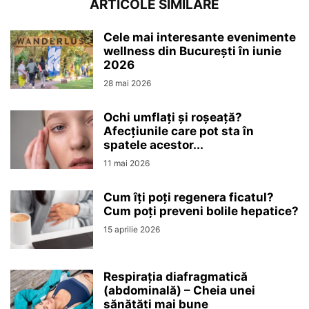
ARTICOLE SIMILARE
Cele mai interesante evenimente
wellness din București în iunie
2026
28 mai 2026
Ochi umflați și roșeață?
Afecțiunile care pot sta în
spatele acestor...
11 mai 2026
Cum îți poți regenera ficatul?
Cum poți preveni bolile hepatice?
15 aprilie 2026
Respirația diafragmatică
(abdominală) – Cheia unei
sănătăți mai bune