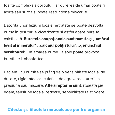
foarte complexă a corpului, iar durerea de umăr poate fi
acută sau surdă și poate restrictiona mișcările.
Datorită unor leziuni locale netratate se poate dezvolta
bursa în țesuturile cicatrizante și astfel apare bursita
calcificată.
Bursitele ocupaționale sunt numite și ,,umărul
lovit al minerului”, ,,călcâiul polițistului”, ,,genunchiul
servitoarei”
. Inflamarea bursei la șold poate provoca
bursitele trohanterice.
Pacienții cu bursită se plâng de o sensibilitate locală, de
durere, rigiditatea articulației, de agravarea durerii la
presiune sau mișcare.
Alte simptome sunt
: roșeața pielii,
edem, tensiune locală, redoare, sensibilitate la atingere.
Citește și:
Efectele miraculoase pentru organism