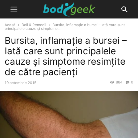
Acasă
Boli & Remedii
Bursita, inflamație a bursei – Iată care sunt
principalele cauze și simptome...
Bursita, inflamație a bursei –
Iată care sunt principalele
cauze și simptome resimțite
de către pacienți
884
0
19 octombrie 2015