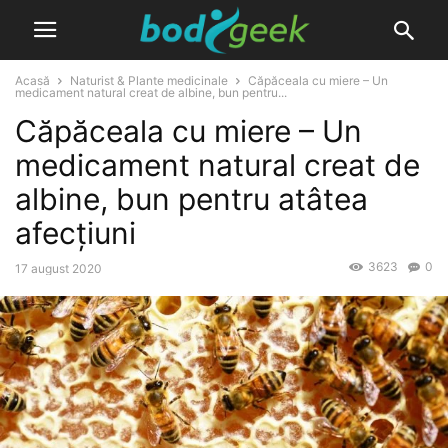
Acasă
Naturist & Plante medicinale
Căpăceala cu miere – Un
medicament natural creat de albine, bun pentru...
Căpăceala cu miere – Un
medicament natural creat de
albine, bun pentru atâtea
afecțiuni
3623
0
17 august 2020