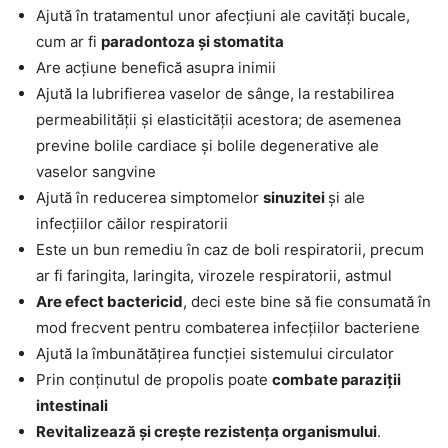
Ajută în tratamentul unor afecțiuni ale cavități bucale,
cum ar fi
paradontoza și stomatita
Are acțiune benefică asupra inimii
Ajută la lubrifierea vaselor de sânge, la restabilirea
permeabilității și elasticității acestora; de asemenea
previne bolile cardiace și bolile degenerative ale
vaselor sangvine
Ajută în reducerea simptomelor
sinuzitei
și ale
infecțiilor căilor respiratorii
Este un bun remediu în caz de boli respiratorii, precum
ar fi faringita, laringita, virozele respiratorii, astmul
Are efect bactericid
, deci este bine să fie consumată în
mod frecvent pentru combaterea infecțiilor bacteriene
Ajută la îmbunătățirea funcției sistemului circulator
Prin conținutul de propolis poate
combate paraziții
intestinali
Revitalizează și crește rezistența organismului
.