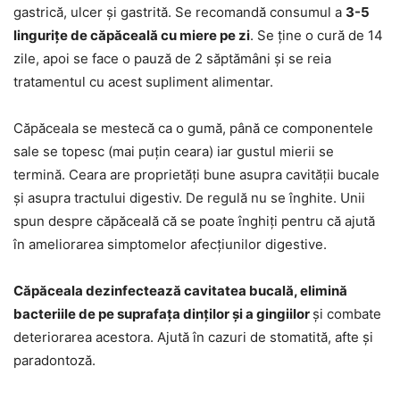
gastrică, ulcer și gastrită. Se recomandă consumul a
3-5
lingurițe de căpăceală cu miere pe zi
. Se ține o cură de 14
zile, apoi se face o pauză de 2 săptămâni și se reia
tratamentul cu acest supliment alimentar.
Căpăceala se mestecă ca o gumă, până ce componentele
sale se topesc (mai puțin ceara) iar gustul mierii se
termină. Ceara are proprietăți bune asupra cavității bucale
și asupra tractului digestiv. De regulă nu se înghite. Unii
spun despre căpăceală că se poate înghiți pentru că ajută
în ameliorarea simptomelor afecțiunilor digestive.
Căpăceala dezinfectează cavitatea bucală, elimină
bacteriile de pe suprafața dinților și a gingiilor
și combate
deteriorarea acestora. Ajută în cazuri de stomatită, afte și
paradontoză.