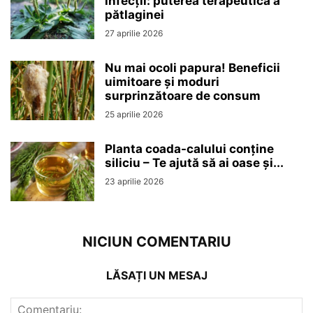
infecții: puterea terapeutică a
pătlaginei
27 aprilie 2026
Nu mai ocoli papura! Beneficii
uimitoare și moduri
surprinzătoare de consum
25 aprilie 2026
Planta coada-calului conține
siliciu – Te ajută să ai oase și...
23 aprilie 2026
NICIUN COMENTARIU
LĂSAȚI UN MESAJ