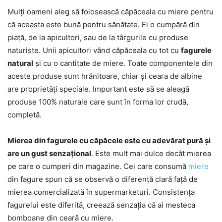
Mulți oameni aleg să folosească căpăceala cu miere pentru
că aceasta este bună pentru sănătate. Ei o cumpără din
piață, de la apicultori, sau de la târgurile cu produse
naturiste. Unii apicultori vând căpăceala cu tot cu
fagurele
natural
și cu o cantitate de miere. Toate componentele din
aceste produse sunt hrănitoare, chiar și ceara de albine
are proprietăți speciale. Important este să se aleagă
produse 100% naturale care sunt în forma lor crudă,
completă.
Mierea din fagurele cu căpăcele este cu adevărat pură și
are un gust senzațional
. Este mult mai dulce decât mierea
pe care o cumperi din magazine. Cei care consumă
miere
din fagure spun că se observă o diferență clară față de
mierea comercializată în supermarketuri. Consistența
fagurelui este diferită, creează senzația că ai mesteca
bomboane din ceară cu miere.