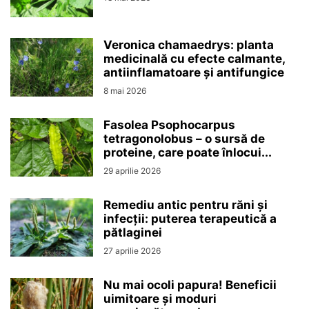
Veronica chamaedrys: planta
medicinală cu efecte calmante,
antiinflamatoare și antifungice
8 mai 2026
Fasolea Psophocarpus
tetragonolobus – o sursă de
proteine, care poate înlocui...
29 aprilie 2026
Remediu antic pentru răni și
infecții: puterea terapeutică a
pătlaginei
27 aprilie 2026
Nu mai ocoli papura! Beneficii
uimitoare și moduri