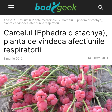
Acasă
Naturist & Plante medicinale
Carcelul (Ephedra distachya),
planta ce vindeca afectiunile respiratorii
Carcelul (Ephedra distachya),
planta ce vindeca afectiunile
respiratorii
2032
1
8 martie 2013