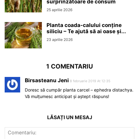
surprinzătoare de consum
25 aprilie 2026
Planta coada-calului conține
siliciu – Te ajută să ai oase și...
23 aprilie 2026
1 COMENTARIU
Birsasteanu Jeni
8 februarie 2019 At 12:35
Doresc să cumpăr planta carcel – ephedra distachya.
Vă mulțumesc anticipat și aștept răspuns!
LĂSAȚI UN MESAJ