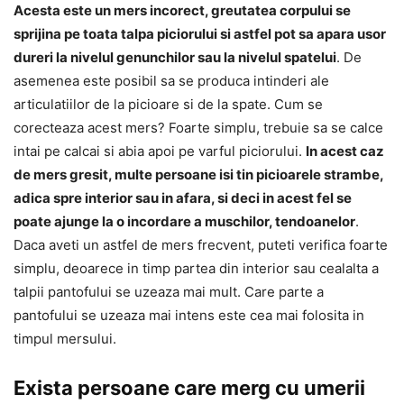
Acesta este un mers incorect, greutatea corpului se
sprijina pe toata talpa piciorului si astfel pot sa apara usor
dureri la nivelul genunchilor sau la nivelul spatelui
. De
asemenea este posibil sa se produca intinderi ale
articulatiilor de la picioare si de la spate. Cum se
corecteaza acest mers? Foarte simplu, trebuie sa se calce
intai pe calcai si abia apoi pe varful piciorului.
In acest caz
de mers gresit, multe persoane isi tin picioarele strambe,
adica spre interior sau in afara, si deci in acest fel se
poate ajunge la o incordare a muschilor, tendoanelor
.
Daca aveti un astfel de mers frecvent, puteti verifica foarte
simplu, deoarece in timp partea din interior sau cealalta a
talpii pantofului se uzeaza mai mult. Care parte a
pantofului se uzeaza mai intens este cea mai folosita in
timpul mersului.
Exista persoane care merg cu umerii