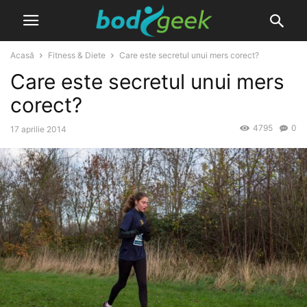
Acasă
Fitness & Diete
Care este secretul unui mers corect?
Care este secretul unui mers
corect?
4795
0
17 aprilie 2014