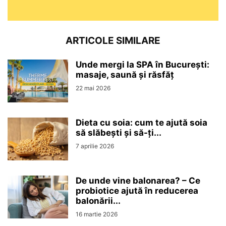
ARTICOLE SIMILARE
Unde mergi la SPA în București:
masaje, saună și răsfăț
22 mai 2026
Dieta cu soia: cum te ajută soia
să slăbești și să-ți...
7 aprilie 2026
De unde vine balonarea? – Ce
probiotice ajută în reducerea
balonării...
16 martie 2026