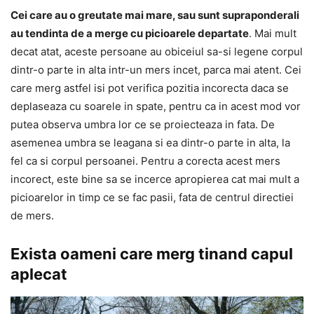
Cei care au o greutate mai mare, sau sunt supraponderali
au tendinta de a merge cu picioarele departate
. Mai mult
decat atat, aceste persoane au obiceiul sa-si legene corpul
dintr-o parte in alta intr-un mers incet, parca mai atent. Cei
care merg astfel isi pot verifica pozitia incorecta daca se
deplaseaza cu soarele in spate, pentru ca in acest mod vor
putea observa umbra lor ce se proiecteaza in fata. De
asemenea umbra se leagana si ea dintr-o parte in alta, la
fel ca si corpul persoanei. Pentru a corecta acest mers
incorect, este bine sa se incerce apropierea cat mai mult a
picioarelor in timp ce se fac pasii, fata de centrul directiei
de mers.
Exista oameni care merg tinand capul
aplecat