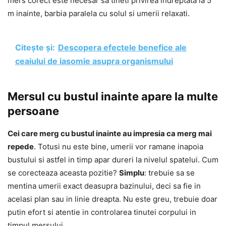
mers corect este necesar sa tineti privirea indreptata la 5
m inainte, barbia paralela cu solul si umerii relaxati.
Citește și:
Descopera efectele benefice ale
ceaiului de iasomie asupra organismului
Mersul cu bustul inainte apare la multe
persoane
Cei care merg cu bustul inainte au impresia ca merg mai
repede
. Totusi nu este bine, umerii vor ramane inapoia
bustului si astfel in timp apar dureri la nivelul spatelui. Cum
se corecteaza aceasta pozitie?
Simplu
: trebuie sa se
mentina umerii exact deasupra bazinului, deci sa fie in
acelasi plan sau in linie dreapta. Nu este greu, trebuie doar
putin efort si atentie in controlarea tinutei corpului in
timpul mersului.