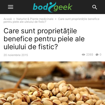
Acasă
Naturist & Plante medicinale
Care sunt proprietățile benefice
pentru piele ale uleiului de fistic?
Care sunt proprietățile
benefice pentru piele ale
uleiului de fistic?
2393
0
20 noiembrie 2015