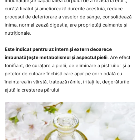
îmbunătățește capacitatea corpului de a rezista la efort,
curăță ficatul și ameliorează durerile acestuia, reduce
procesul de deteriorare a vaselor de sânge, consolidează
inima, normalizează digestia, are proprietăți calmante și
nutriționale.
Este indicat pentru uz intern și extern deoarece
îmbunătățește metabolismul și aspectul pielii
. Are efect
tonifiant, de curățare a pielii, de eliminare a pistruilor și a
petelor de culoare închisă care apar pe corp odată cu
înaintarea în vârstă, tratează rănile, iritațiile, degerăturile,
ajută la creșterea părului.