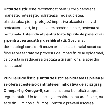
Untul de fistic
este recomandat pentru corp deoarece
hrănește, netezește, hidratează, redă suplețea,
elasticitatea pielii, protejază impotriva atacului nociv al
radicalilor liberi, în plus pielea rămâne moale, delicată și
parfumată.
Este indicat pentru toate tipurile de piele, chiar
și pentru cea uscată și deshidratată
. Specialiștii
dermatologi consideră cauza principală a tenului uscat ca
fiind reprezentată de procesul de îmbătrânire al epidermei,
ce constă în reducerea treptată a grăsimilor și a apei din
acest țesut.
Prin uleiul de fistic și untul de fistic se hidratează pielea și
se oferă acesteia o cantitate semnificativă de acizi grași
Omega-6 și Omega-9
, care au acțiune benefică asupra
tegumentului. Un ten uscat și deshidratat nu arată bine, nu
este fin, luminos și frumos. Pentru a preveni uscarea