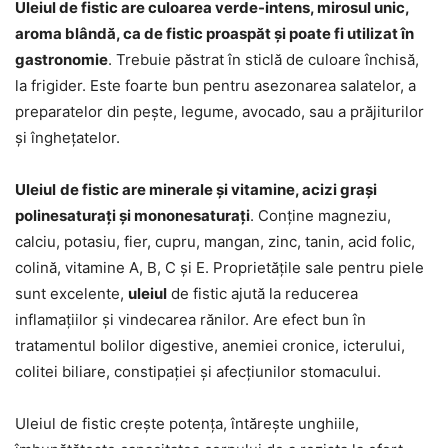
Uleiul de fistic are culoarea verde-intens, mirosul unic,
aroma blândă, ca de fistic proaspăt și poate fi utilizat în
gastronomie
. Trebuie păstrat în sticlă de culoare închisă,
la frigider. Este foarte bun pentru asezonarea salatelor, a
preparatelor din pește, legume, avocado, sau a prăjiturilor
și înghețatelor.
Uleiul
de fistic are minerale și vitamine, acizi grași
polinesaturați și mononesaturați
. Conține magneziu,
calciu, potasiu, fier, cupru, mangan, zinc, tanin, acid folic,
colină, vitamine A, B, C și E. Proprietățile sale pentru piele
sunt excelente,
uleiul
de fistic ajută la reducerea
inflamațiilor și vindecarea rănilor. Are efect bun în
tratamentul bolilor digestive, anemiei cronice, icterului,
colitei biliare, constipației și afecțiunilor stomacului.
Uleiul de fistic crește potența, întărește unghiile,