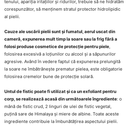
tenului, apariția iritațiilor și ridurilor, trebuie să ne hidratăm
corespunzător, să menținem stratul protector hidrolipidic
al pielii.
Cauze ale uscării pielii sunt și fumatul, aerul uscat din
cameră, expunerea mult timp la soare sau la frig fără a
folosi produse cosmetice de protecție pentru piele
,
folosirea excesivă a loțiunilor cu alcool și a săpunurilor
agresive. Având în vedere faptul că expunerea prelungită
la soare ne îmbătrânește prematur pielea, este obligatorie
folosirea cremelor bune de protecție solară.
Untul de fistic poate fi utilizat și ca un exfoliant pentru
corp, se realizează acasă din următoarele îngrediente
: o
mână de fistic crud, 2 linguri de ulei de fistic vegetal,
puțină sare de Himalaya și miere de albine. Toate aceste
ingrediente contribuie la îmbunătățirea aspectului pielii.