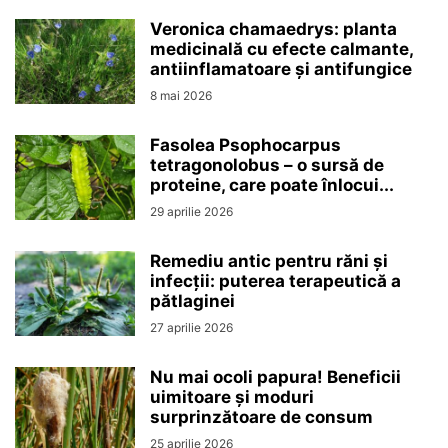
Veronica chamaedrys: planta
medicinală cu efecte calmante,
antiinflamatoare și antifungice
8 mai 2026
Fasolea Psophocarpus
tetragonolobus – o sursă de
proteine, care poate înlocui...
29 aprilie 2026
Remediu antic pentru răni și
infecții: puterea terapeutică a
pătlaginei
27 aprilie 2026
Nu mai ocoli papura! Beneficii
uimitoare și moduri
surprinzătoare de consum
25 aprilie 2026