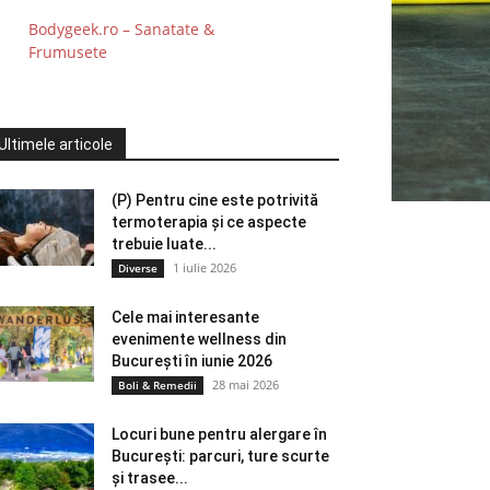
Bodygeek.ro – Sanatate &
Frumusete
Ultimele articole
(P) Pentru cine este potrivită
termoterapia și ce aspecte
trebuie luate...
1 iulie 2026
Diverse
Cele mai interesante
evenimente wellness din
București în iunie 2026
28 mai 2026
Boli & Remedii
Locuri bune pentru alergare în
București: parcuri, ture scurte
și trasee...