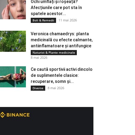
Ochi umflați și roșeață?
Afecțiunile care pot sta în
spatele acestor...
11 mai 2026
Boli & Remedii
Veronica chamaedrys: planta
medicinală cu efecte calmante,
antiinflamatoare și antifungice
Naturist & Plante medicinale
8 mai 2026
Ce caută sportivii activi dincolo
de suplimentele clasice:
recuperare, somn și...
8 mai 2026
Diverse