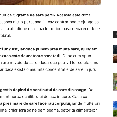
mult de
5 grame de sare pe zi
? Aceasta este doza
easca nici o persoana, in caz contrar poate ajunge sa
ceasta afectiune este foarte periculoasa deoarece duce
ebral.
ci un gust, iar daca punem prea multa sare, ajungem
n exces este daunatoare sanatatii
. Dupa cum spun
n are nevoie de sare, deoarece potrivit lor celulele nu
oar daca exista o anumita concentratie de sare in jurul
igestia depind de continutul de sare din sange
. De
 mentinerea echilibrului de apa in corp. Ceea ce
a prea mare de sare face rau corpului,
iar de multe ori
nta, chiar fara sa ne dam seama, datorita alimentelor