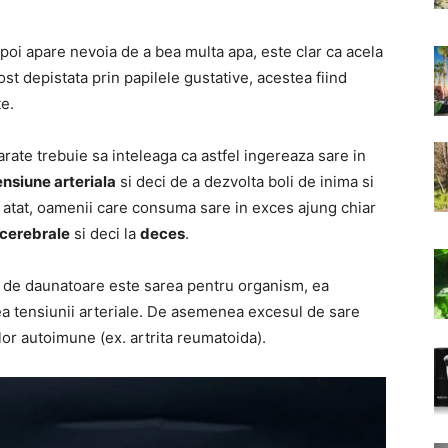
poi apare nevoia de a bea multa apa, este clar ca acela
ost depistata prin papilele gustative, acestea fiind
e.
ate trebuie sa inteleaga ca astfel ingereaza sare in
ensiune arteriala
si deci de a dezvolta boli de inima si
at atat, oamenii care consuma sare in exces ajung chiar
 cerebrale
si deci la
deces
.
at de daunatoare este sarea pentru organism, ea
ea tensiunii arteriale. De asemenea excesul de sare
ilor autoimune (ex. artrita reumatoida).