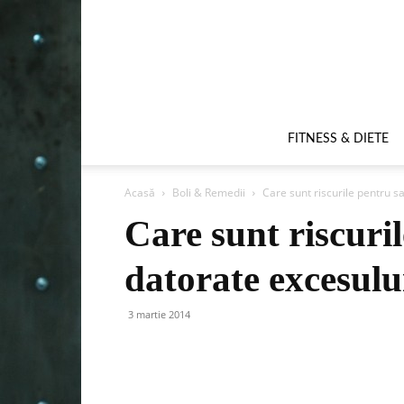
FITNESS & DIETE
Acasă
Boli & Remedii
Care sunt riscurile pentru s
Care sunt riscuri
datorate excesulu
3 martie 2014