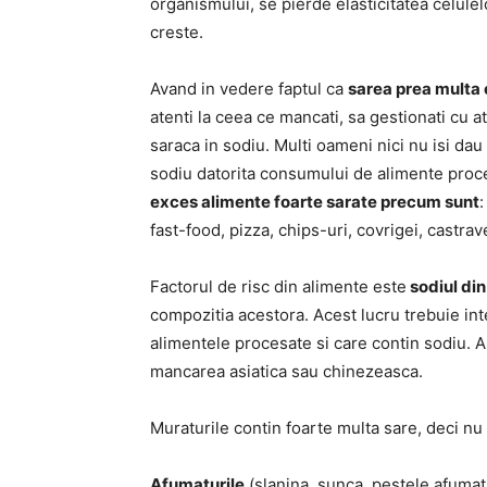
organismului, se pierde elasticitatea celulel
creste.
Avand in vedere faptul ca
sarea prea multa
atenti la ceea ce mancati, sa gestionati cu at
saraca in sodiu. Multi oameni nici nu isi dau
sodiu datorita consumului de alimente proce
exces alimente foarte sarate precum sunt
:
fast-food, pizza, chips-uri, covrigei, castrav
Factorul de risc din alimente este
sodiul din
compozitia acestora. Acest lucru trebuie int
alimentele procesate si care contin sodiu. A
mancarea asiatica sau chinezeasca.
Muraturile contin foarte multa sare, deci nu
Afumaturile
(slanina, sunca, pestele afumat,