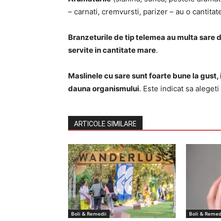
– carnati, cremvursti, parizer – au o cantitat
Branzeturile de tip telemea au multa sare d
servite in cantitate mare
.
Maslinele cu sare sunt foarte bune la gust, 
dauna organismului
. Este indicat sa aleget
ARTICOLE SIMILARE
Boli & Remedii
Boli & Remed