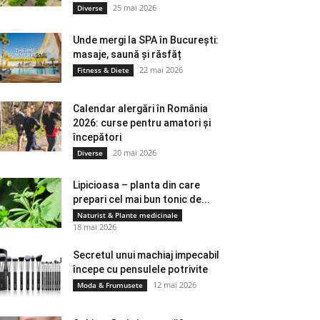
25 mai 2026
Diverse
Unde mergi la SPA în București:
masaje, saună și răsfăț
22 mai 2026
Fitness & Diete
Calendar alergări în România
2026: curse pentru amatori și
începători
20 mai 2026
Diverse
Lipicioasa – planta din care
prepari cel mai bun tonic de...
Naturist & Plante medicinale
18 mai 2026
Secretul unui machiaj impecabil
începe cu pensulele potrivite
12 mai 2026
Moda & Frumusete