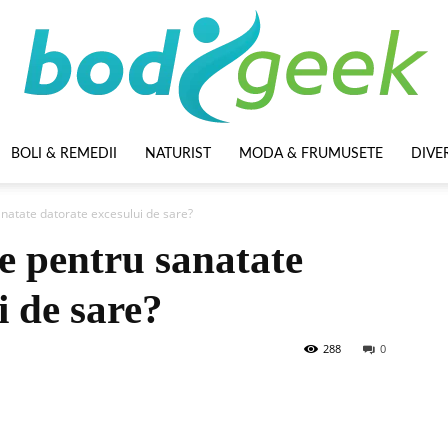
BOLI & REMEDII
NATURIST
MODA & FRUMUSETE
DIVE
BodyGeek
anatate datorate excesului de sare?
le pentru sanatate
i de sare?
288
0