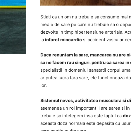
Stiati ca un om nu trebuie sa consume mai 
medie de sare pe care nu trebuie sa o depas
dezvolte in timp hipertensiune arteriala. A
la
infarct miocardic
si accident vascular cer
Daca renuntam la sare, mancarea nu are ni
sa ne facem rau singuri, pentru ca sarea i
specialistii in domeniul sanatatii corpul uma
ar putea lucra fara sare, ele functioneaza d
lor.
Sistemul nevos, activitatea musculara si d
asemenea un rol important il are sarea si in
trebuie sa intelegem insa este faptul ca
doz
aceasta doza normala este depasita cu usuri
care contin multa sare.