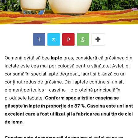
Oamenii evită să bea
lapte
gras, consideră că grăsimea din
lactate este cea mai periculoasă pentru sănătate. Asfel, ei
consumă în special lapte degresat, iaurt și brânză cu un
conținut redus de grăsime. Dar laptele conține și un alt
element periculos – caseina – o proteină principală în
produsele lactate.
Conform specialiștilor caseina se
găsește în lapte în proporție de 87 %. Caseina este un liant
excelent care a fost utilizat și la fabricarea unui tip de clei
de lemn
.
Caseina este descompusă de enzime și asfel ea nu se