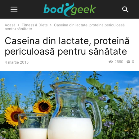
Acasă
Fitness & Diete
Caseina din lactate, proteină periculoasă
pentru sănătate
Caseina din lactate, proteină
periculoasă pentru sănătate
2580
0
4 martie 2015