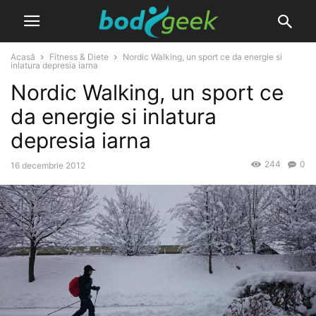
Acasă
Fitness & Diete
Nordic Walking, un sport ce da energie si
inlatura depresia iarna
Nordic Walking, un sport ce
da energie si inlatura
depresia iarna
244
0
16 decembrie 2012