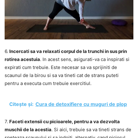
6.
Incercati sa va relaxati corpul de la trunchi in sus prin
rotirea acestuia
. In acest sens, asigurati-va ca inspirati si
expirati cum trebuie. Este necesar sa va sprijiniti de
scaunul de la birou si sa va tineti cat de strans puteti
pentru a executa cum trebuie exercitiul.
Citește și:
Cura de detoxifiere cu muguri de plop
7.
Faceti extensii cu picioarele, pentru a va dezvolta
muschii de la acestia
. Si aici, trebuie sa va tineti strans de
speteaza scaunului si sa indoiti, alternativ, cand piciorul