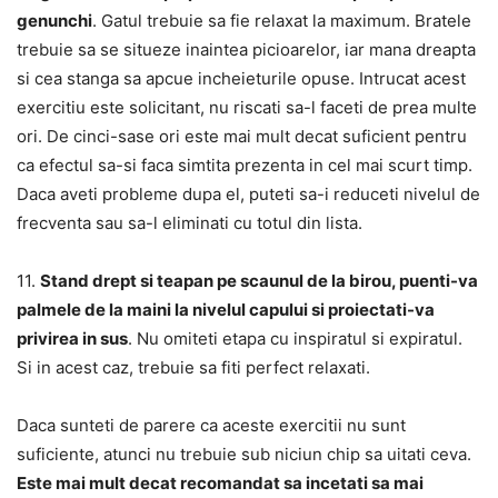
genunchi
. Gatul trebuie sa fie relaxat la maximum. Bratele
trebuie sa se situeze inaintea picioarelor, iar mana dreapta
si cea stanga sa apcue incheieturile opuse. Intrucat acest
exercitiu este solicitant, nu riscati sa-l faceti de prea multe
ori. De cinci-sase ori este mai mult decat suficient pentru
ca efectul sa-si faca simtita prezenta in cel mai scurt timp.
Daca aveti probleme dupa el, puteti sa-i reduceti nivelul de
frecventa sau sa-l eliminati cu totul din lista.
11.
Stand drept si teapan pe scaunul de la birou, puenti-va
palmele de la maini la nivelul capului si proiectati-va
privirea in sus
. Nu omiteti etapa cu inspiratul si expiratul.
Si in acest caz, trebuie sa fiti perfect relaxati.
Daca sunteti de parere ca aceste exercitii nu sunt
suficiente, atunci nu trebuie sub niciun chip sa uitati ceva.
Este mai mult decat recomandat sa incetati sa mai