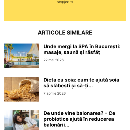
ARTICOLE SIMILARE
Unde mergi la SPA în București:
masaje, saună și răsfăț
22 mai 2026
Dieta cu soia: cum te ajută soia
să slăbești și să-ți...
7 aprilie 2026
De unde vine balonarea? – Ce
probiotice ajută în reducerea
balonării...