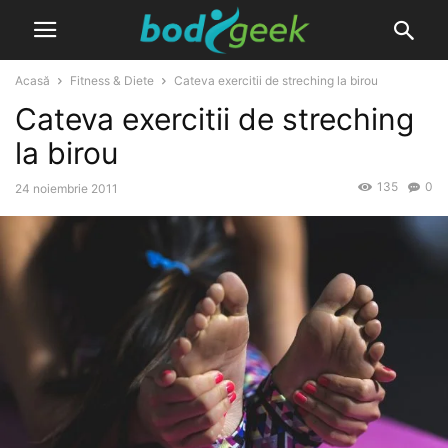
Acasă
Fitness & Diete
Cateva exercitii de streching la birou
Cateva exercitii de streching
la birou
135
0
24 noiembrie 2011