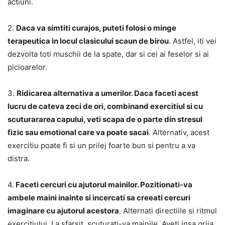
actiuni.
2.
Daca va simtiti curajos, puteti folosi o minge
terapeutica in locul clasicului scaun de birou
. Astfel, iti vei
dezvolta toti muschii de la spate, dar si cei ai feselor si ai
picioarelor.
3.
Ridicarea alternativa a umerilor. Daca faceti acest
lucru de cateva zeci de ori, combinand exercitiul si cu
scuturararea capului, veti scapa de o parte din stresul
fizic sau emotional care va poate sacai
. Alternativ, acest
exercitiu poate fi si un prilej foarte bun si pentru a va
distra.
4.
Faceti cercuri cu ajutorul mainilor. Pozitionati-va
ambele maini inainte si incercati sa creeati cercuri
imaginare cu ajutorul acestora
. Alternati directiile si ritmul
exercitiului. La sfarsit, scuturati-va mainile. Aveti insa grija