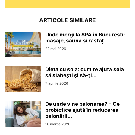
ARTICOLE SIMILARE
Unde mergi la SPA în București:
masaje, saună și răsfăț
22 mai 2026
Dieta cu soia: cum te ajută soia
să slăbești și să-ți...
7 aprilie 2026
De unde vine balonarea? – Ce
probiotice ajută în reducerea
balonării...
16 martie 2026