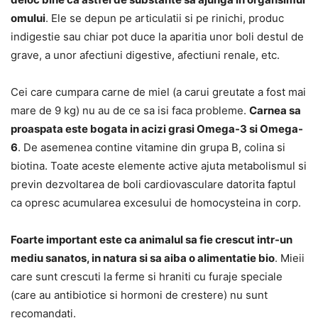
omului
. Ele se depun pe articulatii si pe rinichi, produc
indigestie sau chiar pot duce la aparitia unor boli destul de
grave, a unor afectiuni digestive, afectiuni renale, etc.
Cei care cumpara carne de miel (a carui greutate a fost mai
mare de 9 kg) nu au de ce sa isi faca probleme.
Carnea sa
proaspata este bogata in acizi grasi Omega-3 si Omega-
6
. De asemenea contine vitamine din grupa B, colina si
biotina. Toate aceste elemente active ajuta metabolismul si
previn dezvoltarea de boli cardiovasculare datorita faptul
ca opresc acumularea excesului de homocysteina in corp.
Foarte important este ca animalul sa fie crescut intr-un
mediu sanatos, in natura si sa aiba o alimentatie bio
. Mieii
care sunt crescuti la ferme si hraniti cu furaje speciale
(care au antibiotice si hormoni de crestere) nu sunt
recomandati.