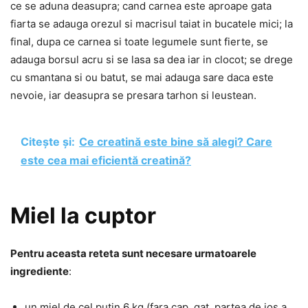
ce se aduna deasupra; cand carnea este aproape gata
fiarta se adauga orezul si macrisul taiat in bucatele mici; la
final, dupa ce carnea si toate legumele sunt fierte, se
adauga borsul acru si se lasa sa dea iar in clocot; se drege
cu smantana si ou batut, se mai adauga sare daca este
nevoie, iar deasupra se presara tarhon si leustean.
Citește și:
Ce creatină este bine să alegi? Care
este cea mai eficientă creatină?
Miel la cuptor
Pentru aceasta reteta sunt necesare urmatoarele
ingrediente
:
un miel de cel putin 6 kg (fara cap, gat, partea de jos a