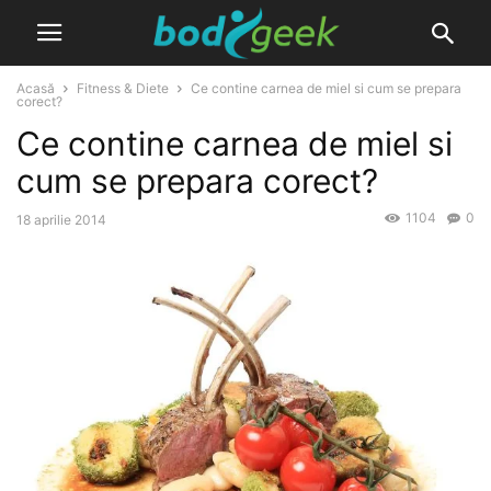
Acasă
Fitness & Diete
Ce contine carnea de miel si cum se prepara
corect?
Ce contine carnea de miel si
cum se prepara corect?
1104
0
18 aprilie 2014