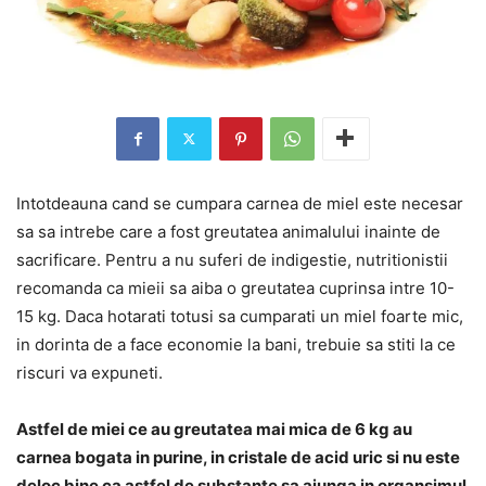
Intotdeauna cand se cumpara carnea de miel este necesar
sa sa intrebe care a fost greutatea animalului inainte de
sacrificare. Pentru a nu suferi de indigestie, nutritionistii
recomanda ca mieii sa aiba o greutatea cuprinsa intre 10-
15 kg. Daca hotarati totusi sa cumparati un miel foarte mic,
in dorinta de a face economie la bani, trebuie sa stiti la ce
riscuri va expuneti.
Astfel de miei ce au greutatea mai mica de 6 kg au
carnea bogata in purine, in cristale de acid uric si nu este
deloc bine ca astfel de substante sa ajunga in organsimul