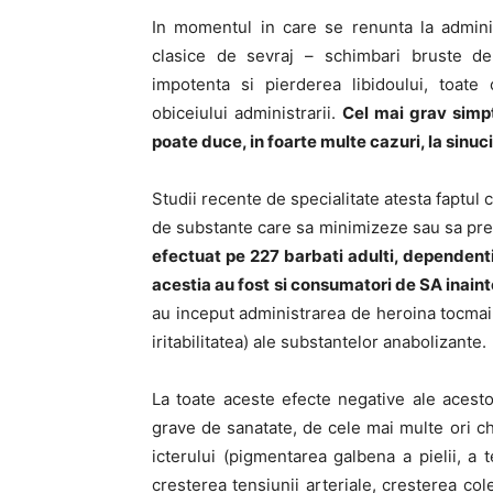
In momentul in care se renunta la admini
clasice de sevraj – schimbari bruste de 
impotenta si pierderea libidoului, toate
obiceiului administrarii.
Cel mai grav simpt
poate duce, in foarte multe cazuri, la sinuc
Studii recente de specialitate atesta faptul
de substante care sa minimizeze sau sa prev
efectuat pe 227 barbati adulti, dependent
acestia au fost si consumatori de SA inain
au inceput administrarea de heroina tocmai
iritabilitatea) ale substantelor anabolizante.
La toate aceste efecte negative ale acest
grave de sanatate, de cele mai multe ori chi
icterului (pigmentarea galbena a pielii, a t
cresterea tensiunii arteriale, cresterea col