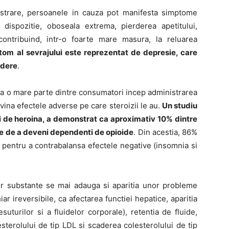
strare, persoanele in cauza pot manifesta simptome
dispozitie, oboseala extrema, pierderea apetitului,
 contribuind, intr-o foarte mare masura, la reluarea
om al sevrajului este reprezentat de depresie, care
idere
.
 ca o mare parte dintre consumatori incep administrarea
ina efectele adverse pe care steroizii le au.
Un studiu
i de heroina, a demonstrat ca aproximativ 10% dintre
te de a deveni dependenti de opioide
. Din acestia, 86%
 pentru a contrabalansa efectele negative (insomnia si
or substante se mai adauga si aparitia unor probleme
ar ireversibile, ca afectarea functiei hepatice, aparitia
esuturilor si a fluidelor corporale), retentia de fluide,
esterolului de tip LDL si scaderea colesterolului de tip