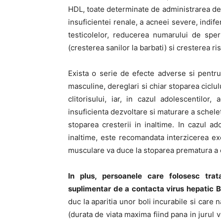
HDL, toate determinate de administrarea de 
insuficientei renale, a acneei severe, indif
testicolelor, reducerea numarului de spe
(cresterea sanilor la barbati) si cresterea r
Exista o serie de efecte adverse si pentru f
masculine, dereglari si chiar stoparea ciclu
clitorisului, iar, in cazul adolescentilo
insuficienta dezvoltare si maturare a schele
stoparea cresterii in inaltime. In cazul ad
inaltime, este recomandata interzicerea exe
musculare va duce la stoparea prematura a c
In plus, persoanele care folosesc trat
suplimentar de a contacta virus hepatic B, 
duc la aparitia unor boli incurabile si care
(durata de viata maxima fiind pana in jurul 