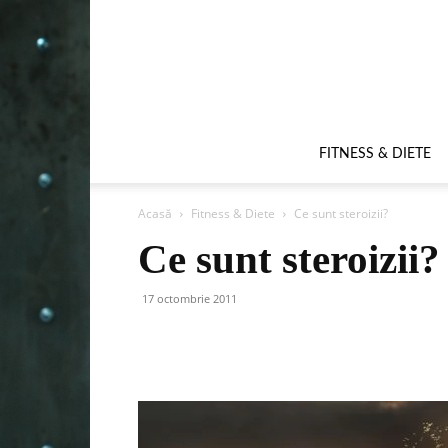
FITNESS & DIETE
Acasă
Fitness & Diete
Ce sunt steroizii?
Ce sunt steroizii?
17 octombrie 2011