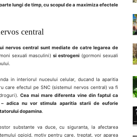
foarte lungi de timp, cu scopul de a maximiza efectele
nervos central
ui nervos central sunt mediate de catre legarea de
moni sexuali masculini)
si estrogeni
(gormoni sexuali
ului.
a in interiorul nuceului celular, ducand la aparitia
ru care efectul pe SNC (sistemul nervos central) va fi
(droguri).
Cea mai mare diferenta vine din faptul ca
 – adica nu vor stimula aparitia starii de euforie
itatorului dopamina
.
stor substante va duce, cu siguranta, la afectarea
stemului opioid, motiv pentru care, treptat, vor aparea