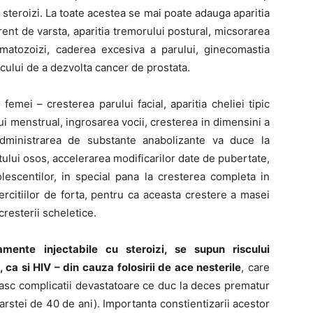
steroizi. La toate acestea se mai poate adauga aparitia
erent de varsta, aparitia tremorului postural, micsorarea
rmatozoizi, caderea excesiva a parului, ginecomastia
iscului de a dezvolta cancer de prostata.
emei – cresterea parului facial, aparitia cheliei tipic
lui menstrual, ingrosarea vocii, cresterea in dimensini a
r, administrarea de substante anabolizante va duce la
tului osos, accelerarea modificarilor date de pubertate,
olescentilor, in special pana la cresterea completa in
rcitiilor de forta, pentru ca aceasta crestere a masei
resterii scheletice.
amente injectabile cu steroizi, se supun riscului
ca si HIV – din cauza folosirii de ace nesterile
, care
 nasc complicatii devastatoare ce duc la deces prematur
varstei de 40 de ani). Importanta constientizarii acestor