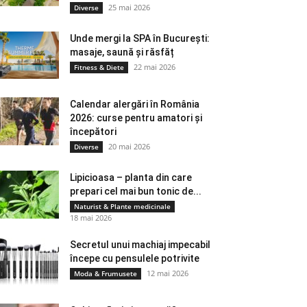
25 mai 2026
Diverse
Unde mergi la SPA în București:
masaje, saună și răsfăț
22 mai 2026
Fitness & Diete
Calendar alergări în România
2026: curse pentru amatori și
începători
20 mai 2026
Diverse
Lipicioasa – planta din care
prepari cel mai bun tonic de...
Naturist & Plante medicinale
18 mai 2026
Secretul unui machiaj impecabil
începe cu pensulele potrivite
12 mai 2026
Moda & Frumusete