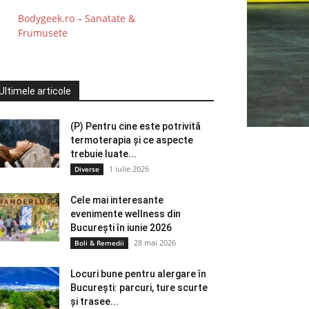
Bodygeek.ro – Sanatate &
Frumusete
Ultimele articole
(P) Pentru cine este potrivită
termoterapia și ce aspecte
trebuie luate...
1 iulie 2026
Diverse
Cele mai interesante
evenimente wellness din
București în iunie 2026
28 mai 2026
Boli & Remedii
Locuri bune pentru alergare în
București: parcuri, ture scurte
și trasee...