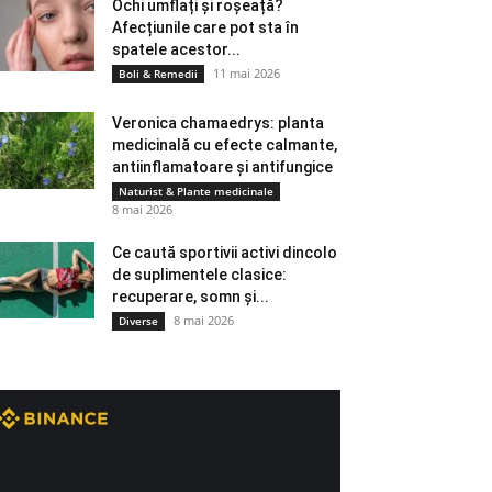
Ochi umflați și roșeață?
Afecțiunile care pot sta în
spatele acestor...
11 mai 2026
Boli & Remedii
Veronica chamaedrys: planta
medicinală cu efecte calmante,
antiinflamatoare și antifungice
Naturist & Plante medicinale
8 mai 2026
Ce caută sportivii activi dincolo
de suplimentele clasice:
recuperare, somn și...
8 mai 2026
Diverse