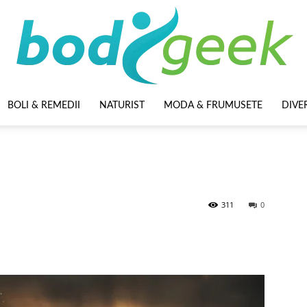
BOLI & REMEDII
NATURIST
MODA & FRUMUSETE
DIVE
BodyGeek
311
0