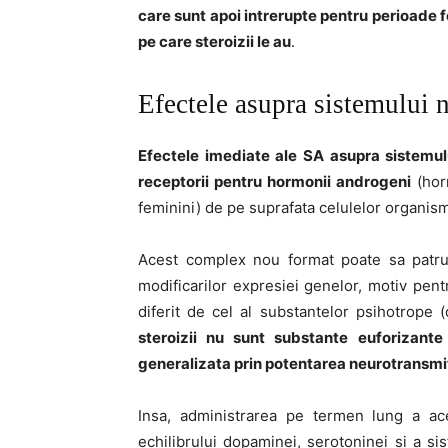
care sunt apoi intrerupte pentru perioade 
pe care steroizii le au
.
Efectele asupra sistemului 
Efectele imediate ale SA asupra sistemul
receptorii pentru hormonii androgeni
(hor
feminini) de pe suprafata celulelor organism
Acest complex nou format poate sa patrund
modificarilor expresiei genelor, motiv pent
diferit de cel al substantelor psihotrope 
steroizii nu sunt substante euforizante
generalizata prin potentarea neurotransm
Insa, administrarea pe termen lung a ace
echilibrului dopaminei, serotoninei si a si