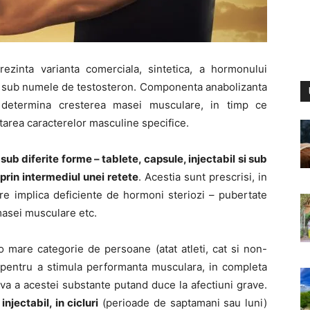
prezinta varianta comerciala, sintetica, a hormonului
, sub numele de testosteron. Componenta anabolizanta
 determina cresterea masei musculare, in timp ce
area caracterelor masculine specifice.
sub diferite forme – tablete, capsule, injectabil si sub
 prin intermediul unei retete
. Acestia sunt prescrisi, in
are implica deficiente de hormoni steriozi – pubertate
 masei musculare etc.
 o mare categorie de persoane (atat atleti, cat si non-
 pentru a stimula performanta musculara, in completa
va a acestei substante putand duce la afectiuni grave.
njectabil, in cicluri
(perioade de saptamani sau luni)