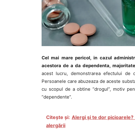
Cel mai mare pericol, in cazul administr
acestora de a da dependenta, majoritate
acest lucru, demonstrarea efectului de 
Persoanele care abuzeaza de aceste substa
cu scopul de a obtine “drogul”, motiv pen
“dependente”.
Citește și:
Alergi și te dor picioarele?
alergării