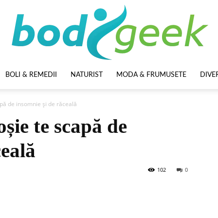
BOLI & REMEDII
NATURIST
MODA & FRUMUSETE
DIVE
BodyGeek
apă de insomnie și de răceală
oșie te scapă de
ceală
102
0