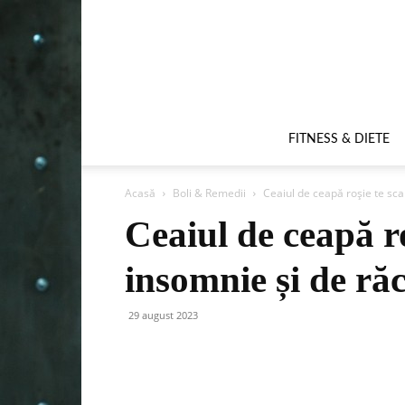
FITNESS & DIETE
Acasă
Boli & Remedii
Ceaiul de ceapă roșie te sc
Ceaiul de ceapă r
insomnie și de ră
29 august 2023