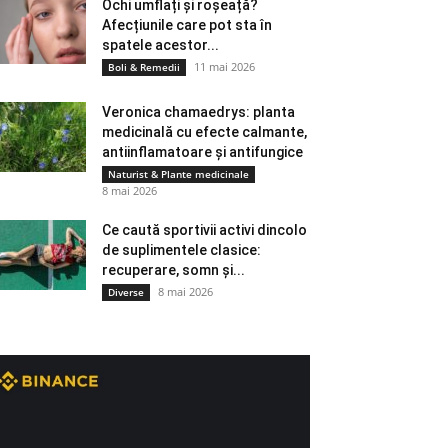
Ochi umflați și roșeață?
Afecțiunile care pot sta în
spatele acestor...
11 mai 2026
Boli & Remedii
Veronica chamaedrys: planta
medicinală cu efecte calmante,
antiinflamatoare și antifungice
Naturist & Plante medicinale
8 mai 2026
Ce caută sportivii activi dincolo
de suplimentele clasice:
recuperare, somn și...
8 mai 2026
Diverse