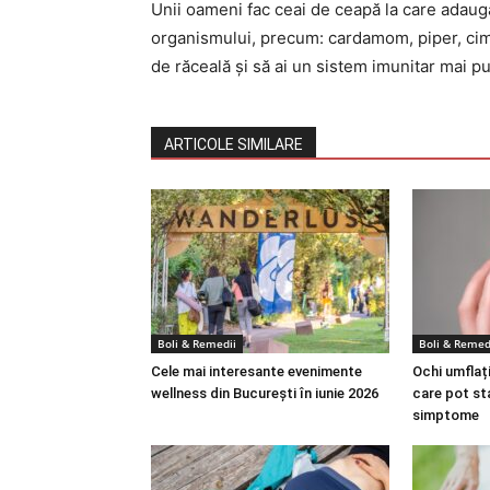
Unii oameni fac ceai de ceapă la care adaugă
organismului, precum: cardamom, piper, cimb
de răceală și să ai un sistem imunitar mai p
ARTICOLE SIMILARE
Boli & Remedii
Boli & Remed
Cele mai interesante evenimente
Ochi umflați
wellness din București în iunie 2026
care pot st
simptome