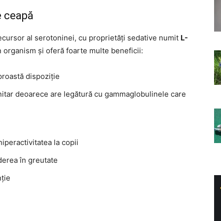
e ceapă
cursor al serotoninei, cu proprietăți sedative numit
L-
n organism și oferă foarte multe beneficii:
 proastă dispoziție
unitar deoarece are legătură cu gammaglobulinele care
iperactivitatea la copii
ăderea în greutate
ție