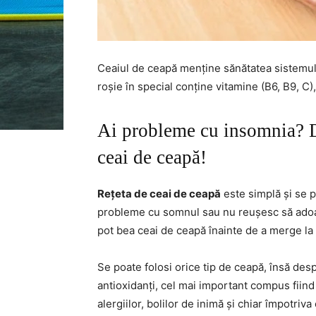
Ceaiul de ceapă menține sănătatea sistemulu
roșie în special conține vitamine (B6, B9, C),
Ai probleme cu insomnia? D
ceai de ceapă!
Rețeta de ceai de ceapă
este simplă și se p
probleme cu somnul sau nu reușesc să adoa
pot bea ceai de ceapă înainte de a merge la 
Se poate folosi orice tip de ceapă, însă des
antioxidanți, cel mai important compus fiin
alergiilor, bolilor de inimă și chiar împotriva