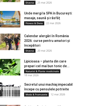
25 mai 2026
Diverse
Unde mergi la SPA în București:
masaje, saună și răsfăț
22 mai 2026
Fitness & Diete
Calendar alergări în România
2026: curse pentru amatori și
începători
20 mai 2026
Diverse
Lipicioasa – planta din care
prepari cel mai bun tonic de...
Naturist & Plante medicinale
18 mai 2026
Secretul unui machiaj impecabil
începe cu pensulele potrivite
12 mai 2026
Moda & Frumusete