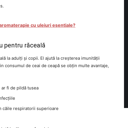
s.
romaterapie cu uleiuri esentiale?
u pentru răceală
la adulți și copii. El ajută la creșterea imunității
rin consumul de ceai de ceapă se obțin multe avantaje,
r fi de pildă tusea
fecțiile
 căile respiratorii superioare