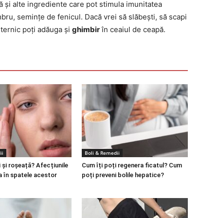
 și alte ingrediente care pot stimula imunitatea
ru, semințe de fenicul. Dacă vrei să slăbești, să scapi
uternic poți adăuga și
ghimbir
în ceaiul de ceapă.
ii
Boli & Remedii
 și roșeață? Afecțiunile
Cum îți poți regenera ficatul? Cum
a în spatele acestor
poți preveni bolile hepatice?