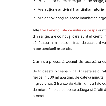
Previne formarea cheagurilor de sânge, a
Are
acțiune antivirală, antiinflamatorie
Are antioxidanți ce cresc imunitatea org
Alte
trei beneficii ale ceaiului de ceapă
sunt:
din sânge, are compuși care sunt eficienți 
sănătatea inimii, scade riscul de accident va
hipertensiunii arteriale.
Cum se prepară ceaiul de ceapă și cu
Se folosește o ceapă mică. Aceasta se curăță
fierbe în 500 ml apă timp de câteva minute, 
ingrediente: 2 frunze de dafin, un vârf de cu
de miere; în plus se poate adăuga și 2 felii d
aromat.