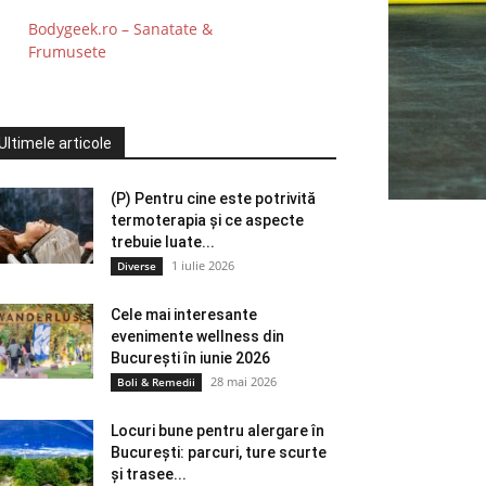
Bodygeek.ro – Sanatate &
Frumusete
Ultimele articole
(P) Pentru cine este potrivită
termoterapia și ce aspecte
trebuie luate...
1 iulie 2026
Diverse
Cele mai interesante
evenimente wellness din
București în iunie 2026
28 mai 2026
Boli & Remedii
Locuri bune pentru alergare în
București: parcuri, ture scurte
și trasee...