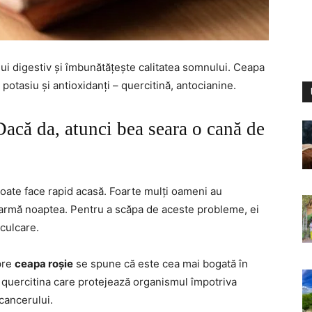
i digestiv și îmbunătățește calitatea somnului. Ceapa
 potasiu și antioxidanți – quercitină, antocianine.
acă da, atunci bea seara o cană de
oate face rapid acasă. Foarte mulți oameni au
rmă noaptea. Pentru a scăpa de aceste probleme, ei
culcare.
pre
ceapa roșie
se spune că este cea mai bogată în
d quercitina care protejează organismul împotriva
 cancerului.