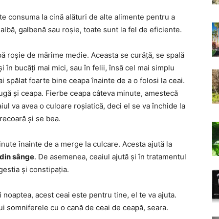
e consuma la cină alături de alte alimente pentru a
albă, galbenă sau roșie, toate sunt la fel de eficiente.
ă roșie de mărime medie. Aceasta se curăță, se spală
i în bucăți mai mici, sau în felii, însă cel mai simplu
ai spălat foarte bine ceapa înainte de a o folosi la ceai.
augă și ceapa. Fierbe ceapa câteva minute, amestecă
iul va avea o culoare roșiatică, deci el se va închide la
trecoară și se bea.
inute înainte de a merge la culcare. Acesta ajută la
 din sânge
. De asemenea, ceaiul ajută și în tratamentul
igestia și constipația.
noaptea, acest ceai este pentru tine, el te va ajuta.
ui somniferele cu o cană de ceai de ceapă, seara.