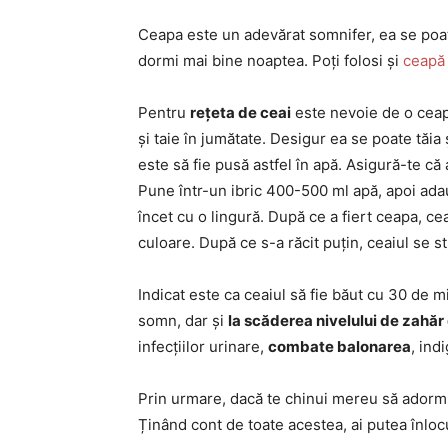
Ceapa este un adevărat somnifer, ea se poat
dormi mai bine noaptea. Poți folosi și
ceapă
Pentru
rețeta de ceai
este nevoie de o ceap
și taie în jumătate. Desigur ea se poate tăia ș
este să fie pusă astfel în apă. Asigură-te că 
Pune într-un ibric 400-500 ml apă, apoi ad
încet cu o lingură. După ce a fiert ceapa, cea
culoare. După ce s-a răcit puțin, ceaiul se s
Indicat este ca ceaiul să fie băut cu 30 de m
somn, dar și
la scăderea nivelului de zahăr
infecțiilor urinare,
combate balonarea
, ind
Prin urmare, dacă te chinui mereu să adormi 
Ținând cont de toate acestea, ai putea înloc