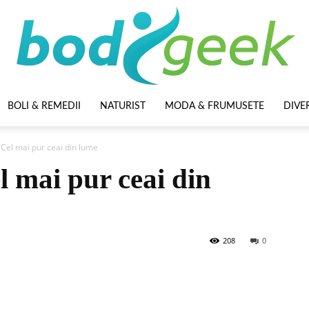
BOLI & REMEDII
NATURIST
MODA & FRUMUSETE
DIVE
BodyGeek
 Cel mai pur ceai din lume
 mai pur ceai din
208
0