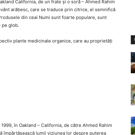
 Oakland California, de un frate și o soră – Ahmed Rahim
vânt arăbesc, care se traduce prin citrice, el semnifică
. Produsele din ceai Numi sunt foarte populare, sunt
e pe glob.
ectiv plante medicinale organice, care au proprietăți
 1999, în Oakland – California, de către Ahmed Rahim
să împărtășească lumii viziunea lor despre puterea