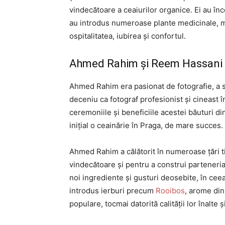
vindecătoare a ceaiurilor organice. Ei au în
au introdus numeroase plante medicinale, 
ospitalitatea, iubirea și confortul.
Ahmed Rahim și Reem Hassani
Ahmed Rahim era pasionat de fotografie, a st
deceniu ca fotograf profesionist și cineast î
ceremoniile și beneficiile acestei băuturi d
inițial o ceainărie în Praga, de mare succes.
Ahmed Rahim a călătorit în numeroase țări t
vindecătoare și pentru a construi parteneria
noi ingrediente și gusturi deosebite, în cee
introdus ierburi precum
Rooibos
, arome din
populare, tocmai datorită calității lor înalte 