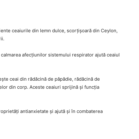
iente ceaiurile din lemn dulce, scorțișoară din Ceylon,
ii.
 calmarea afecțiunilor sistemului respirator ajută ceaiul
ește ceai din rădăcină de păpădie, rădăcină de
lor din corp. Aceste ceaiuri sprijină și funcția
oprietăți antianxietate și ajută și în combaterea