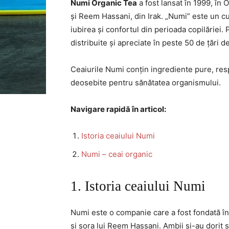
Numi Organic Tea
a fost lansat în 1999, în
și Reem Hassani, din Irak. „Numi” este un cu
iubirea și confortul din perioada copilăriei
distribuite și apreciate în peste 50 de țări d
Ceaiurile Numi conțin ingrediente pure, resp
deosebite pentru sănătatea organismului.
Navigare rapidă în articol:
Istoria ceaiului Numi
Numi – ceai organic
1. Istoria ceaiului Numi
Numi este o companie care a fost fondată în
și sora lui Reem Hassani. Ambii și-au dorit 