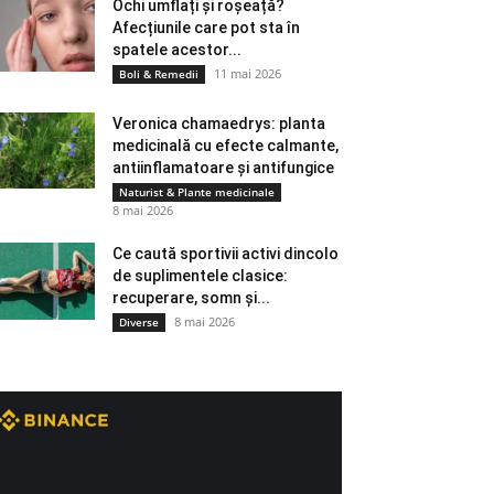
Ochi umflați și roșeață?
Afecțiunile care pot sta în
spatele acestor...
11 mai 2026
Boli & Remedii
Veronica chamaedrys: planta
medicinală cu efecte calmante,
antiinflamatoare și antifungice
Naturist & Plante medicinale
8 mai 2026
Ce caută sportivii activi dincolo
de suplimentele clasice:
recuperare, somn și...
8 mai 2026
Diverse