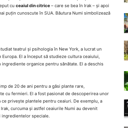
ceput cu
ceaiul din citrice
– care se bea în Irak – și apoi
mai puțin cunoscute în SUA. Băutura Numi simbolizează
udiat teatrul și psihologia în New York, a lucrat un
n Europa. El a început să studieze cultura ceaiului,
in ingrediente organice pentru sănătate. El a deschis
imp de 20 de ani pentru a găsi plante rare,
te cu fermieri. El a fost pasionat de descoperirea unor
a ce privește plantele pentru ceaiuri. De exemplu, a
 Irak, curcuma și astfel ceaiurile Numi au devenit
și ingredientelor speciale.