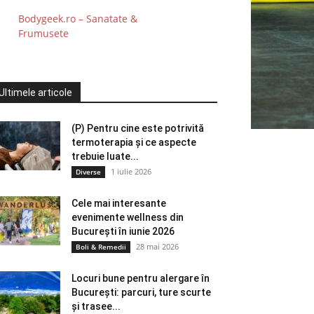
Bodygeek.ro – Sanatate &
Frumusete
Ultimele articole
(P) Pentru cine este potrivită
termoterapia și ce aspecte
trebuie luate...
1 iulie 2026
Diverse
Cele mai interesante
evenimente wellness din
București în iunie 2026
28 mai 2026
Boli & Remedii
Locuri bune pentru alergare în
București: parcuri, ture scurte
și trasee...