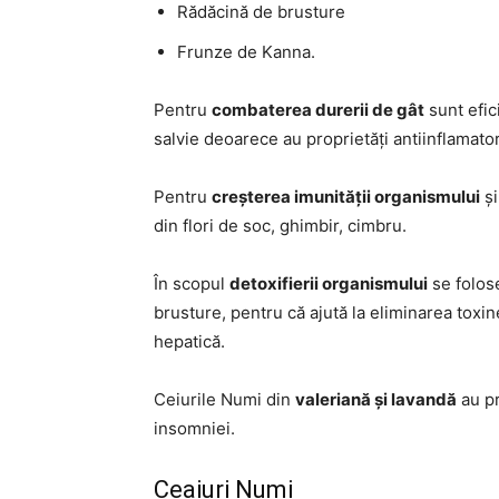
Rădăcină de brusture
Frunze de Kanna.
Pentru
combaterea durerii de gât
sunt efic
salvie deoarece au proprietăți antiinflamator
Pentru
creșterea imunității organismului
și
din flori de soc, ghimbir, cimbru.
În scopul
detoxifierii organismului
se folos
brusture, pentru că ajută la eliminarea toxine
hepatică.
Ceiurile Numi din
valeriană și lavandă
au pr
insomniei.
Ceaiuri Numi