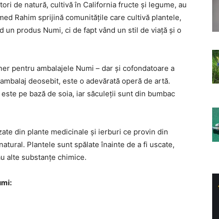
ri de natură, cultivă în California fructe și legume, au
ed Rahim sprijină comunitățile care cultivă plantele,
nd un produs Numi, ci de fapt vând un stil de viață și o
gner pentru ambalajele Numi – dar și cofondatoare a
 ambalaj deosebit, este o adevărată operă de artă.
 este pe bază de soia, iar săculeții sunt din bumbac
ate din plante medicinale și ierburi ce provin din
natural. Plantele sunt spălate înainte de a fi uscate,
au alte substanțe chimice.
umi: