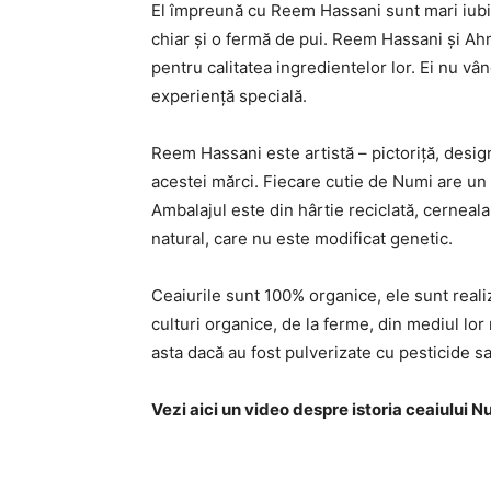
El împreună cu Reem Hassani sunt mari iubito
chiar și o fermă de pui. Reem Hassani și Ahm
pentru calitatea ingredientelor lor. Ei nu vâ
experiență specială.
Reem Hassani este artistă – pictoriță, desi
acestei mărci. Fiecare cutie de Numi are un
Ambalajul este din hârtie reciclată, cerneala
natural, care nu este modificat genetic.
Ceaiurile sunt 100% organice, ele sunt realiz
culturi organice, de la ferme, din mediul lor 
asta dacă au fost pulverizate cu pesticide s
Vezi aici un video despre istoria ceaiului N