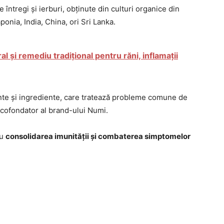
 întregi și ierburi, obținute din culturi organice din
ponia, India, China, ori Sri Lanka.
ral și remediu tradițional pentru răni, inflamații
te și ingrediente, care tratează probleme comune de
i cofondator al brand-ului Numi.
ru
consolidarea imunității și combaterea simptomelor