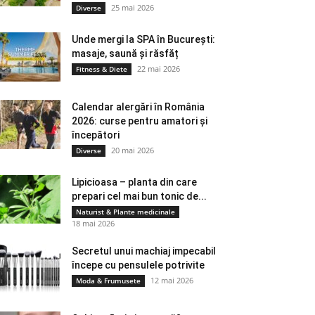
25 mai 2026
Diverse
Unde mergi la SPA în București:
masaje, saună și răsfăț
22 mai 2026
Fitness & Diete
Calendar alergări în România
2026: curse pentru amatori și
începători
20 mai 2026
Diverse
Lipicioasa – planta din care
prepari cel mai bun tonic de...
Naturist & Plante medicinale
18 mai 2026
Secretul unui machiaj impecabil
începe cu pensulele potrivite
12 mai 2026
Moda & Frumusete