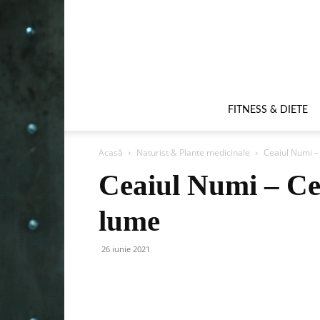
FITNESS & DIETE
Acasă
Naturist & Plante medicinale
Ceaiul Numi –
Ceaiul Numi – Cel
lume
26 iunie 2021