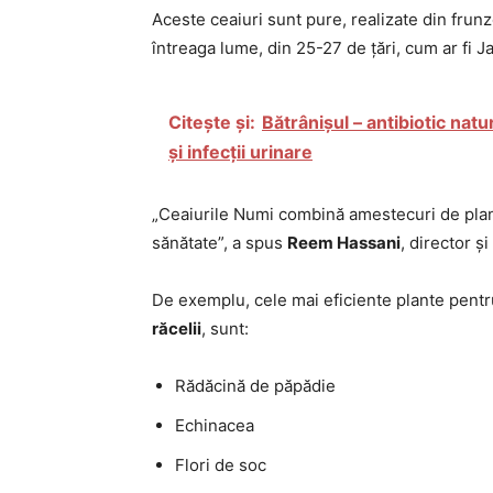
Aceste ceaiuri sunt pure, realizate din frunze
întreaga lume, din 25-27 de țări, cum ar fi Ja
Citește și:
Bătrânișul – antibiotic natu
și infecții urinare
„Ceaiurile Numi combină amestecuri de plan
sănătate”, a spus
Reem Hassani
, director ș
De exemplu, cele mai eficiente plante pent
răcelii
, sunt:
Rădăcină de păpădie
Echinacea
Flori de soc