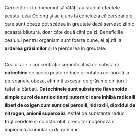
Cercetătorii în domeniul sănătății au studiat efectele
acestui ceai Oolong și au ajuns la concluzia că persoanele
care sunt obeze pot scădea în greutate dacă servesc zilnic
această băutură, doar câte două căni pe zi. Beneficiile
ceaiului pentru organism sunt foarte bune, el ajută la
arderea grăsimilor
și la pierderea în greutate.
Ceaiul are o concentrație semnificativă de substanțe
catechine
de aceea poate reduce greutatea corporală la
persoanele obeze, elimină excesul de grăsime din jurul
taliei la bărbați.
Catechinele sunt substanțe flavonoide
simple cu rol de antioxidanți puternici care inhibă radicalii
liberi de oxigen cum sunt cei peroxili, hidroxili, dioxidul de
nitrogen, anionii superoxid
. Astfel de substanțe reduc
trigliceridele și colesterolul, cresc termogeneza și
împiedică acumularea de grăsime.