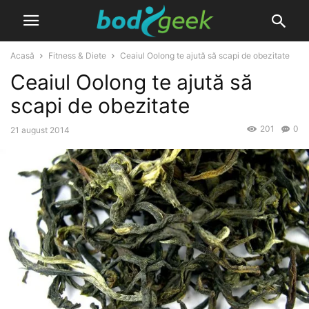
Acasă
Fitness & Diete
Ceaiul Oolong te ajută să scapi de obezitate
Ceaiul Oolong te ajută să
scapi de obezitate
201
0
21 august 2014