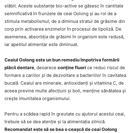
slăbit. Aceste substanțe bio-active se găsesc în cantitate
semnificativă în frunzele de ceai Oolong și au rol de a
stimula metabolismul, de a diminua stratul de grăsime din
corp prin activarea enzimelor în procesul de lipoliză. De
asemenea, absorbția de grăsimi în organism este redusă,
iar apetitul alimentar este diminuat.
Ceaiul Oolong este un bun remediu împotriva formării
plăcii dentare
, deoarece
conține fluori
ce reduc riscul de
formare a cariilor și de dezvoltare a bacteriilor în cavitatea
bucală. Ceaiul are minerale, antioxidanți și vitamina C, de
aceea previne multe afecțiuni și boli, menține sănătatea și
crește imunitatea organismului.
Pentru a scădea rapid în greutate cu ajutorul acestui ceai,
trebuie să se dea atenție și la alimentația zilnică.
Recomandat este să se bea o ceașcă de ceai Oolong