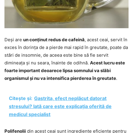
Deși are
un conținut redus de cafeină
, acest ceai, servit în
exces în dorința de a pierde mai rapid în greutate, poate da
stări de insomnie, de aceea este bine să fie servit
dimineața și nu seara, înainte de odihnă.
Acest lucru este
foarte important deoarece lipsa somnului va slăbi
organismul și nu va intensifica pierderea în greutate
.
Citește și:
Gastrita, efect neplăcut datorat
stresului? Iată care este explicația oferită de
medicul specialist
Polifenolii
din acest ceai sunt ingrediente eficiente pentru