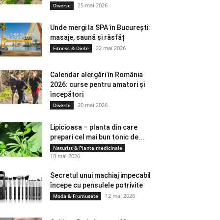
25 mai 2026
Diverse
Unde mergi la SPA în București:
masaje, saună și răsfăț
22 mai 2026
Fitness & Diete
Calendar alergări în România
2026: curse pentru amatori și
începători
20 mai 2026
Diverse
Lipicioasa – planta din care
prepari cel mai bun tonic de...
Naturist & Plante medicinale
18 mai 2026
Secretul unui machiaj impecabil
începe cu pensulele potrivite
12 mai 2026
Moda & Frumusete