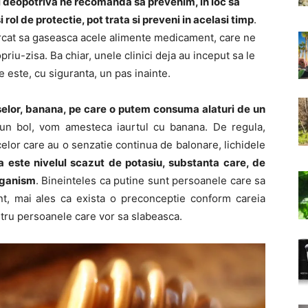
istii deopotriva ne recomanda sa prevenim, in loc sa
rol de protectie, pot trata si preveni in acelasi timp
.
cercat sa gaseasca acele alimente medicament, care ne
riu-zisa. Ba chiar, unele clinici deja au inceput sa le
e este, cu siguranta, un pas inainte.
elor, banana, pe care o putem consuma alaturi de un
-un bol, vom amesteca iaurtul cu banana. De regula,
elor care au o senzatie continua de balonare, lichidele
 este nivelul scazut de potasiu, substanta care, de
organism
. Bineinteles ca putine sunt persoanele care sa
nt, mai ales ca exista o preconceptie conform careia
tru persoanele care vor sa slabeasca.