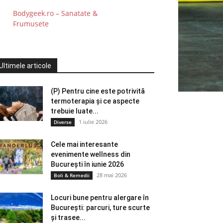
Bodygeek.ro – Sanatate &
Frumusete
Ultimele articole
(P) Pentru cine este potrivită
termoterapia și ce aspecte
trebuie luate...
1 iulie 2026
Diverse
Cele mai interesante
evenimente wellness din
București în iunie 2026
28 mai 2026
Boli & Remedii
Locuri bune pentru alergare în
București: parcuri, ture scurte
și trasee...