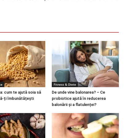
te
Fitness & Diete
a: cum te ajută soia să
De unde vine balonarea? – Ce
să-ți îmbunătățești
probiotice ajută în reducerea
balonării și a flatulenței?