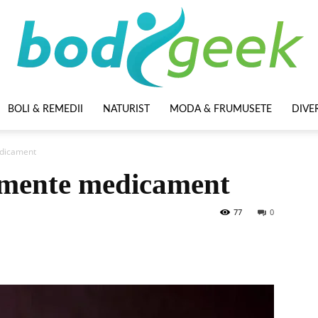
BOLI & REMEDII
NATURIST
MODA & FRUMUSETE
DIVE
BodyGeek
edicament
imente medicament
77
0