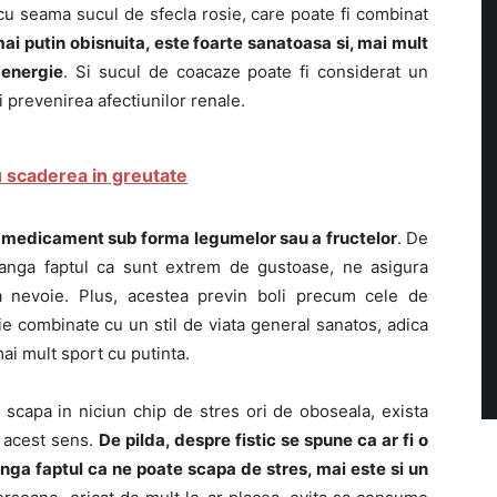
cu seama sucul de sfecla rosie, care poate fi combinat
i putin obisnuita, este foarte sanatoasa si, mai mult
 energie
. Si sucul de coacaze poate fi considerat un
 prevenirea afectiunilor renale.
 scaderea in greutate
e medicament sub forma legumelor sau a fructelor
. De
 langa faptul ca sunt extrem de gustoase, ne asigura
a nevoie. Plus, acestea previn boli precum cele de
ie combinate cu un stil de viata general sanatos, adica
ai mult sport cu putinta.
scapa in niciun chip de stres ori de oboseala, exista
 acest sens.
De pilda, despre fistic se spune ca ar fi o
anga faptul ca ne poate scapa de stres, mai este si un