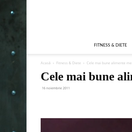
FITNESS & DIETE
Acasă
Fitness & Diete
Cele mai bune alimente m
Cele mai bune al
16 noiembrie 2011