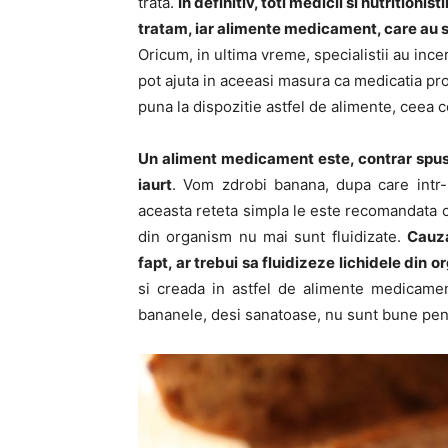
trata.
In definitiv, toti medicii si nutrition
tratam, iar alimente medicament, care au si 
Oricum, in ultima vreme, specialistii au in
pot ajuta in aceeasi masura ca medicatia prop
puna la dispozitie astfel de alimente, ceea c
Un aliment medicament este, contrar spus
iaurt
. Vom zdrobi banana, dupa care intr
aceasta reteta simpla le este recomandata c
din organism nu mai sunt fluidizate.
Cauza
fapt, ar trebui sa fluidizeze lichidele din 
si creada in astfel de alimente medicame
bananele, desi sanatoase, nu sunt bune pen