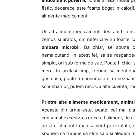
antioxidant puternic
. Chiar si asa, multe 
fistic, deoarece este foarte bogat in calori
alimente medicament.
Un alt aliment medicament, desi am fi tent
zemos si aratos, din nefericire nu foarte 
omoara microbii
. Ba chiar, se spune ca
nemaiputand, in acest fel, sa se raspande
simplu, ori sub forma de suc. Poate fi chiar 
mere. In acelasi timp, trebuie sa mention
gustoasa, poate fi consumata si in sezoane
schimbarilor, putem raci. Cu alte cuvinte, ro
Printre alte alimente medicament, amintim
Aceasta din urma este, poate, cel mai pla
consumat excesiv, ca orice alt aliment, de a
de alte alimente medicament prezentate, 
spunem ca trebuie sa stim sa o si alegem,