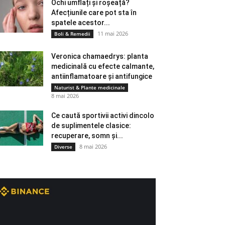
Ochi umflați și roșeață?
Afecțiunile care pot sta în
spatele acestor...
11 mai 2026
Boli & Remedii
Veronica chamaedrys: planta
medicinală cu efecte calmante,
antiinflamatoare și antifungice
Naturist & Plante medicinale
8 mai 2026
Ce caută sportivii activi dincolo
de suplimentele clasice:
recuperare, somn și...
8 mai 2026
Diverse