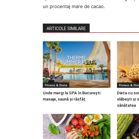
un procentaj mare de cacao.
ARTICOLE SIMILARE
Fitness & Diete
Fitness & Die
Unde mergi la SPA în București:
Dieta cu soi
masaje, saună și răsfăț
slăbești și 
sănătatea