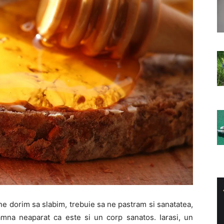
 ne dorim sa slabim, trebuie sa ne pastram si sanatatea,
amna neaparat ca este si un corp sanatos. Iarasi, un