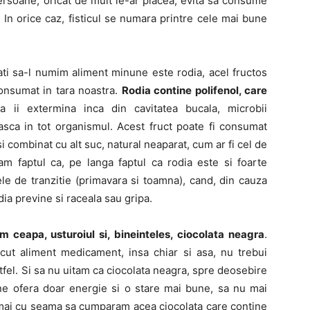
persoane, oricat de mult le-ar placea, evita sa consume
i. In orice caz, fisticul se numara printre cele mai bune
ati sa-l numim aliment minune este rodia, acel fructos
consumat in tara noastra.
Rodia contine polifenol, care
 ii extermina inca din cavitatea bucala, microbii
asca in tot organismul. Acest fruct poate fi consumat
si combinat cu alt suc, natural neaparat, cum ar fi cel de
am faptul ca, pe langa faptul ca rodia este si foarte
le de tranzitie (primavara si toamna), cand, din cauza
dia previne si raceala sau gripa.
 ceapa, usturoiul si, bineinteles, ciocolata neagra
.
cut aliment medicament, insa chiar si asa, nu trebui
ltfel. Si sa nu uitam ca ciocolata neagra, spre deosebire
ne ofera doar energie si o stare mai bune, sa nu mai
 mai cu seama sa cumparam acea ciocolata care contine