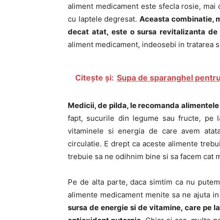
aliment medicament este sfecla rosie, mai 
cu laptele degresat.
Aceasta combinatie, ma
decat atat, este o sursa revitalizanta de
aliment medicament, indeosebi in tratarea si
Citește și:
Supa de sparanghel pentru
Medicii, de pilda, le recomanda alimentel
fapt, sucurile din legume sau fructe, pe
vitaminele si energia de care avem atat
circulatie. E drept ca aceste alimente trebu
trebuie sa ne odihnim bine si sa facem cat m
Pe de alta parte, daca simtim ca nu putem 
alimente medicament menite sa ne ajuta in
sursa de energie si de vitamine, care pe l