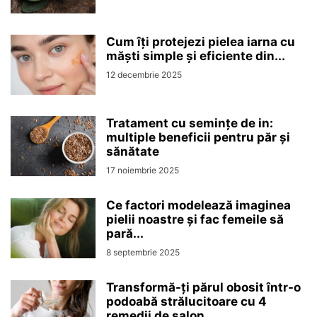
Cum îți protejezi pielea iarna cu
măști simple și eficiente din...
12 decembrie 2025
Tratament cu semințe de in:
multiple beneficii pentru păr și
sănătate
17 noiembrie 2025
Ce factori modelează imaginea
pielii noastre și fac femeile să
pară...
8 septembrie 2025
Transformă-ți părul obosit într-o
podoabă strălucitoare cu 4
remedii de salon...