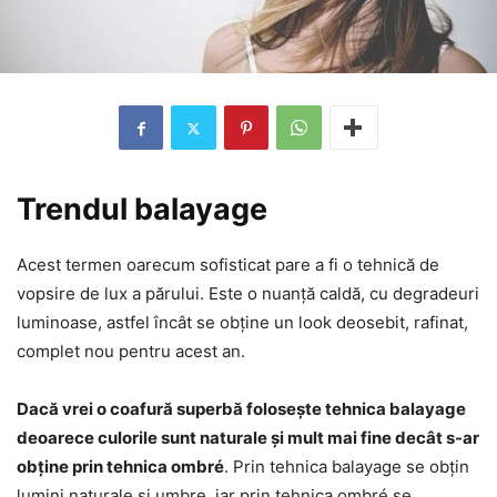
Trendul balayage
Acest termen oarecum sofisticat pare a fi o tehnică de
vopsire de lux a părului. Este o nuanță caldă, cu degradeuri
luminoase, astfel încât se obține un look deosebit, rafinat,
complet nou pentru acest an.
Dacă vrei o coafură superbă folosește tehnica balayage
deoarece culorile sunt naturale și mult mai fine decât s-ar
obține prin tehnica ombré
. Prin tehnica balayage se obțin
lumini naturale și umbre, iar prin tehnica ombré se