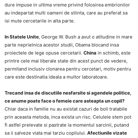
dure impuse in ultima vreme privind folosirea embrionilor
au indepartat multi oameni de stiinta, care au preferat sa
isi mute cercetarile in alta parte.
In Statele Unite
, George W. Bush a avut o atitudine in mare
parte neprielnica acestor studii, Obama blocand insa
proiectele de lege opuse cercetarii.
China
in schimb, este
printre cele mai liberale state din acest punct de vedere,
permitand inclusiv clonarea pentru cercetari, motiv pentru
care este destinatia ideala a multor laboratoare.
Trecand insa de discutiile nesfarsite si agendele politice,
ce anume poate face o femeie care asteapta un copil?
Chiar daca in familie nu au existat cazuri de boli tratabile
prin aceasta metoda, inca exista un risc. Celulele stem pot
fi astfel prelevate si pastrate la momentul sarcinii, putand
sa ii salveze viata mai tarziu copilului.
Afectiunile vizate