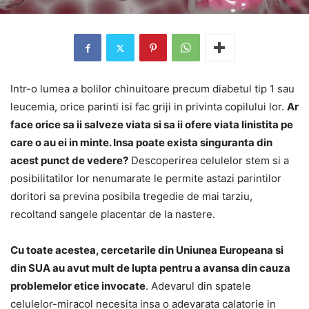
Intr-o lumea a bolilor chinuitoare precum diabetul tip 1 sau
leucemia, orice parinti isi fac griji in privinta copilului lor.
Ar
face orice sa ii salveze viata si sa ii ofere viata linistita pe
care o au ei in minte. Insa poate exista singuranta din
acest punct de vedere?
Descoperirea celulelor stem si a
posibilitatilor lor nenumarate le permite astazi parintilor
doritori sa previna posibila tregedie de mai tarziu,
recoltand sangele placentar de la nastere.
Cu toate acestea, cercetarile din Uniunea Europeana si
din SUA au avut mult de lupta pentru a avansa din cauza
problemelor etice invocate
. Adevarul din spatele
celulelor-miracol necesita insa o adevarata calatorie in